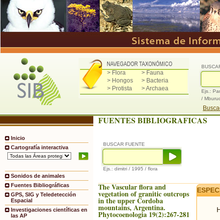
BUSCA
> Flora
> Fauna
> Hongos
> Bacteria
> Protista
> Archaea
Ejs.: Pa
/ Mburu
Buscad
FUENTES BIBLIOGRAFICAS
Inicio
BUSCAR FUENTE
Cartografía interactiva
Ejs.: dimitri / 1995 / flora
Sonidos de animales
The Vascular flora and
Fuentes Bibliográficas
ESPEC
vegetation of granitic outcrops
GPS, SIG y Teledetección
in the upper Cordoba
Espacial
mountains, Argentina.
H
Investigaciones científicas en
Phytocoenologia 19(2):267-281
las AP