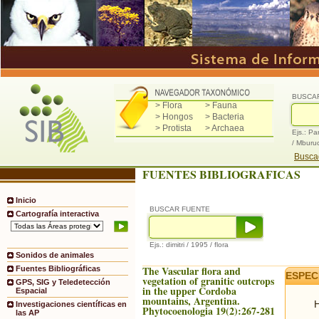
BUSCA
> Flora
> Fauna
> Hongos
> Bacteria
> Protista
> Archaea
Ejs.: Pa
/ Mburu
Buscad
FUENTES BIBLIOGRAFICAS
Inicio
BUSCAR FUENTE
Cartografía interactiva
Ejs.: dimitri / 1995 / flora
Sonidos de animales
The Vascular flora and
Fuentes Bibliográficas
ESPEC
vegetation of granitic outcrops
GPS, SIG y Teledetección
in the upper Cordoba
Espacial
mountains, Argentina.
H
Investigaciones científicas en
Phytocoenologia 19(2):267-281
las AP