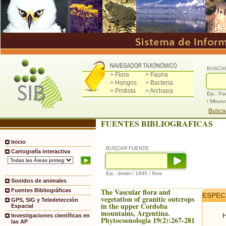
BUSCA
> Flora
> Fauna
> Hongos
> Bacteria
> Protista
> Archaea
Ejs.: Pa
/ Mburu
Buscad
FUENTES BIBLIOGRAFICAS
Inicio
BUSCAR FUENTE
Cartografía interactiva
Ejs.: dimitri / 1995 / flora
Sonidos de animales
The Vascular flora and
Fuentes Bibliográficas
ESPEC
vegetation of granitic outcrops
GPS, SIG y Teledetección
in the upper Cordoba
Espacial
mountains, Argentina.
H
Investigaciones científicas en
Phytocoenologia 19(2):267-281
las AP