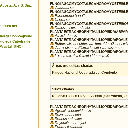
FUNGI/ASCOMYCOTA/LECANOROMYCETES/LEC
 Acosta, A. y S. Diaz
Cladonia sp.
FUNGI/ASCOMYCOTA/LECANOROMYCETES/LE
Parmotrema bangii
Usnea sp.
FUNGI/ASCOMYCOTA/LECANOROMYCETES/OST
 física del
Diploschistes nodulifer
:
PLANTAE/TRACHEOPHYTA/LILIOPSIDA/ASPAR
Aa achalensis
Delegacion Regional
PLANTAE/TRACHEOPHYTA/LILIOPSIDA/POALE
blioteca Catedra de
Bulbostylis juncoides var. juncoides (Bulbostyli
 Vegetal (UNC)
Carex distenta (Carex fuscula var. distenta)
PLANTAE/TRACHEOPHYTA/LILIOPSIDA/POALE
Luzula excelsa (Luzula hieronymii)
Áreas protegidas citadas
Parque Nacional Quebrada del Condorito
Sitios citados
Reserva Hidrica Prov. de Achala (San Alberto
PLANTAE/TRACHEOPHYTA/LILIOPSIDA/POALE
Agrostis montevidensis
Briza subaristata
Bromus auleticus
Deyeuxia hieronymi
Eragrostis lugens