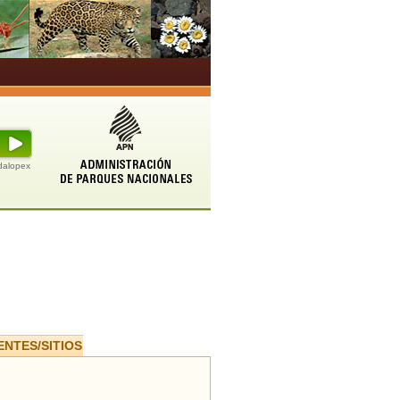
udalopex
ENTES/SITIOS