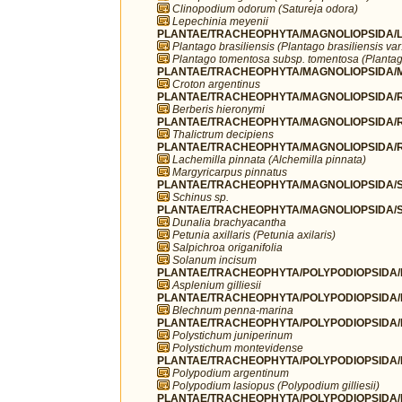
Clinopodium odorum (Satureja odora)
Lepechinia meyenii
PLANTAE/TRACHEOPHYTA/MAGNOLIOPSIDA/LA
Plantago brasiliensis (Plantago brasiliensis va
Plantago tomentosa subsp. tomentosa (Plantag
PLANTAE/TRACHEOPHYTA/MAGNOLIOPSIDA/MA
Croton argentinus
PLANTAE/TRACHEOPHYTA/MAGNOLIOPSIDA/R
Berberis hieronymi
PLANTAE/TRACHEOPHYTA/MAGNOLIOPSIDA/R
Thalictrum decipiens
PLANTAE/TRACHEOPHYTA/MAGNOLIOPSIDA/R
Lachemilla pinnata (Alchemilla pinnata)
Margyricarpus pinnatus
PLANTAE/TRACHEOPHYTA/MAGNOLIOPSIDA/SA
Schinus sp.
PLANTAE/TRACHEOPHYTA/MAGNOLIOPSIDA/S
Dunalia brachyacantha
Petunia axillaris (Petunia axilaris)
Salpichroa origanifolia
Solanum incisum
PLANTAE/TRACHEOPHYTA/POLYPODIOPSIDA/P
Asplenium gilliesii
PLANTAE/TRACHEOPHYTA/POLYPODIOPSIDA/P
Blechnum penna-marina
PLANTAE/TRACHEOPHYTA/POLYPODIOPSIDA/P
Polystichum juniperinum
Polystichum montevidense
PLANTAE/TRACHEOPHYTA/POLYPODIOPSIDA/P
Polypodium argentinum
Polypodium lasiopus (Polypodium gilliesii)
PLANTAE/TRACHEOPHYTA/POLYPODIOPSIDA/P