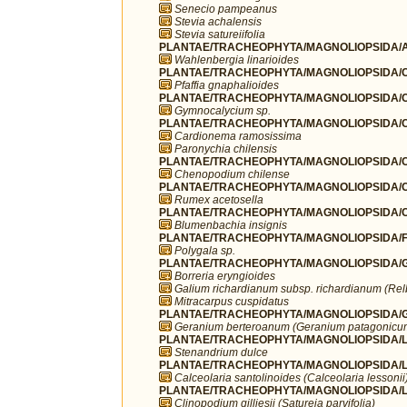
Senecio pampeanus
Stevia achalensis
Stevia satureiifolia
PLANTAE/TRACHEOPHYTA/MAGNOLIOPSIDA/A
Wahlenbergia linarioides
PLANTAE/TRACHEOPHYTA/MAGNOLIOPSIDA/C
Pfaffia gnaphalioides
PLANTAE/TRACHEOPHYTA/MAGNOLIOPSIDA/C
Gymnocalycium sp.
PLANTAE/TRACHEOPHYTA/MAGNOLIOPSIDA/C
Cardionema ramosissima
Paronychia chilensis
PLANTAE/TRACHEOPHYTA/MAGNOLIOPSIDA/C
Chenopodium chilense
PLANTAE/TRACHEOPHYTA/MAGNOLIOPSIDA/C
Rumex acetosella
PLANTAE/TRACHEOPHYTA/MAGNOLIOPSIDA/C
Blumenbachia insignis
PLANTAE/TRACHEOPHYTA/MAGNOLIOPSIDA/FA
Polygala sp.
PLANTAE/TRACHEOPHYTA/MAGNOLIOPSIDA/G
Borreria eryngioides
Galium richardianum subsp. richardianum (Re
Mitracarpus cuspidatus
PLANTAE/TRACHEOPHYTA/MAGNOLIOPSIDA/G
Geranium berteroanum (Geranium patagonicu
PLANTAE/TRACHEOPHYTA/MAGNOLIOPSIDA/L
Stenandrium dulce
PLANTAE/TRACHEOPHYTA/MAGNOLIOPSIDA/LA
Calceolaria santolinoides (Calceolaria lessonii
PLANTAE/TRACHEOPHYTA/MAGNOLIOPSIDA/L
Clinopodium gilliesii (Satureja parvifolia)