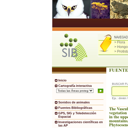
> Flora
> Hongo
> Protist
FUENTE
Inicio
BUSCAR F
Cartografía interactiva
Ejs.: dimitri 
Sonidos de animales
The Vascul
Fuentes Bibliográficas
vegetation 
GPS, SIG y Teledetección
in the upp
Espacial
mountains,
Investigaciones científicas en
Phytocoeno
las AP