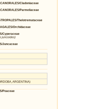
ANORALES/Cladoniaceae
CANORALES/Parmeliaceae
ROPALES/Thelotremataceae
AGALES/Orchidaceae
S/Cyperaceae
s juncoides)
S/Juncaceae
, CORDOBA, ARGENTINA)
S/Poaceae