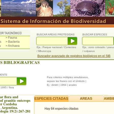
BUSCAR AREAS PROTEGIDAS
BUSCAR ESPECIES
> Fauna
s
> Bacteria
a
> Archaea
Ejs.: Parque nacional / Corrientes
Ejs.: zorro colorado / pse
/ Mburucuya
/ culpaeus
Buscador avanzado de registros biológicos en el SIB
S BIBLIOGRAFICAS
UENTE
Para criterios múltiples simultáneos,
separe las frases con el símbolo |
Ej.: dimitri | 1964 | anales
/ 1995 / flora
ar flora and
ESPECIES CITADAS
AREAS
AMBI
of granitic outcrops
er Cordoba
 Argentina.
Hay 84 especies citadas
logia 19(2):267-281