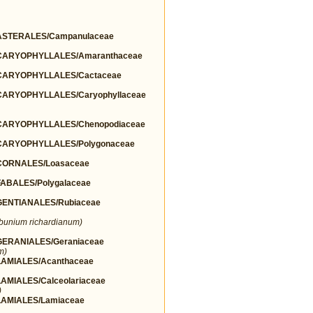
STERALES/Campanulaceae
ARYOPHYLLALES/Amaranthaceae
ARYOPHYLLALES/Cactaceae
ARYOPHYLLALES/Caryophyllaceae
ARYOPHYLLALES/Chenopodiaceae
ARYOPHYLLALES/Polygonaceae
ORNALES/Loasaceae
BALES/Polygalaceae
ENTIANALES/Rubiaceae
lbunium richardianum)
ERANIALES/Geraniaceae
m)
AMIALES/Acanthaceae
MIALES/Calceolariaceae
)
AMIALES/Lamiaceae