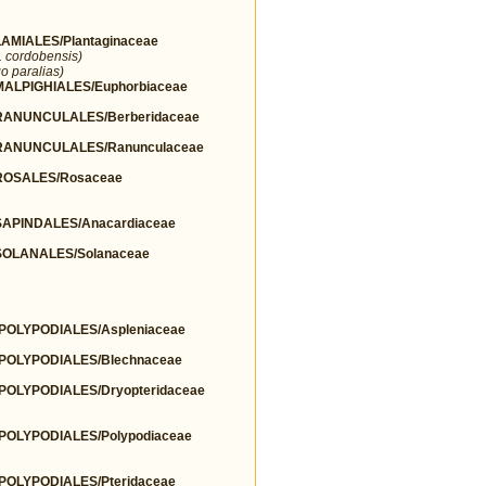
MIALES/Plantaginaceae
r. cordobensis)
o paralias)
LPIGHIALES/Euphorbiaceae
ANUNCULALES/Berberidaceae
ANUNCULALES/Ranunculaceae
OSALES/Rosaceae
PINDALES/Anacardiaceae
OLANALES/Solanaceae
OLYPODIALES/Aspleniaceae
OLYPODIALES/Blechnaceae
OLYPODIALES/Dryopteridaceae
OLYPODIALES/Polypodiaceae
OLYPODIALES/Pteridaceae