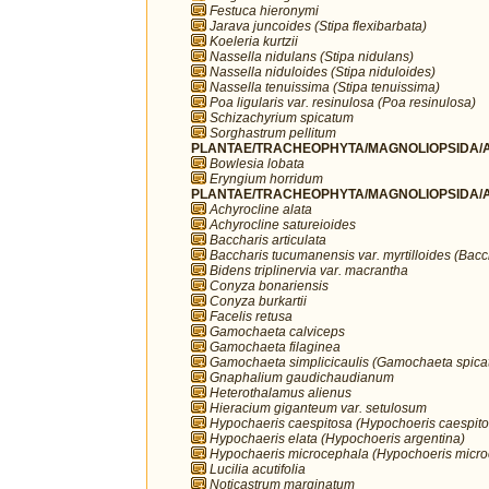
Festuca hieronymi
Jarava juncoides (Stipa flexibarbata)
Koeleria kurtzii
Nassella nidulans (Stipa nidulans)
Nassella niduloides (Stipa niduloides)
Nassella tenuissima (Stipa tenuissima)
Poa ligularis var. resinulosa (Poa resinulosa)
Schizachyrium spicatum
Sorghastrum pellitum
PLANTAE/TRACHEOPHYTA/MAGNOLIOPSIDA/AP
Bowlesia lobata
Eryngium horridum
PLANTAE/TRACHEOPHYTA/MAGNOLIOPSIDA/A
Achyrocline alata
Achyrocline satureioides
Baccharis articulata
Baccharis tucumanensis var. myrtilloides (Bacch
Bidens triplinervia var. macrantha
Conyza bonariensis
Conyza burkartii
Facelis retusa
Gamochaeta calviceps
Gamochaeta filaginea
Gamochaeta simplicicaulis (Gamochaeta spica
Gnaphalium gaudichaudianum
Heterothalamus alienus
Hieracium giganteum var. setulosum
Hypochaeris caespitosa (Hypochoeris caespito
Hypochaeris elata (Hypochoeris argentina)
Hypochaeris microcephala (Hypochoeris micro
Lucilia acutifolia
Noticastrum marginatum