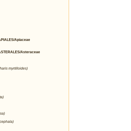
IALES/Apiaceae
STERALES/Asteraceae
aris myrtilloides)
ta)
sa)
cephala)