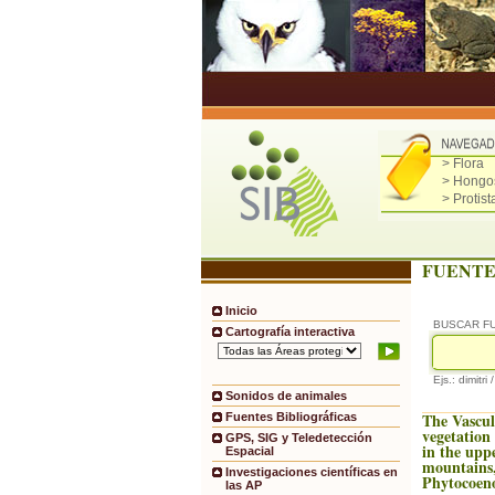
> Flora
> Hongo
> Protist
FUENTE
Inicio
BUSCAR F
Cartografía interactiva
Ejs.: dimitri 
Sonidos de animales
The Vascul
Fuentes Bibliográficas
vegetation 
GPS, SIG y Teledetección
in the upp
Espacial
mountains,
Investigaciones científicas en
Phytocoeno
las AP