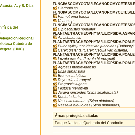
FUNGI/ASCOMYCOTA/LECANOROMYCETES/LEC
 Acosta, A. y S. Diaz
Cladonia sp.
FUNGI/ASCOMYCOTA/LECANOROMYCETES/LE
Parmotrema bangii
Usnea sp.
FUNGI/ASCOMYCOTA/LECANOROMYCETES/OST
 física del
Diploschistes nodulifer
:
PLANTAE/TRACHEOPHYTA/LILIOPSIDA/ASPAR
Aa achalensis
Delegacion Regional
PLANTAE/TRACHEOPHYTA/LILIOPSIDA/POALE
blioteca Catedra de
Bulbostylis juncoides var. juncoides (Bulbostyli
 Vegetal (UNC)
Carex distenta (Carex fuscula var. distenta)
PLANTAE/TRACHEOPHYTA/LILIOPSIDA/POALE
Luzula excelsa (Luzula hieronymii)
PLANTAE/TRACHEOPHYTA/LILIOPSIDA/POALE
Agrostis montevidensis
Briza subaristata
Bromus auleticus
Deyeuxia hieronymi
Eragrostis lugens
Festuca hieronymi
Jarava juncoides (Stipa flexibarbata)
Koeleria kurtzii
Nassella nidulans (Stipa nidulans)
Nassella niduloides (Stipa niduloides)
Áreas protegidas citadas
Parque Nacional Quebrada del Condorito