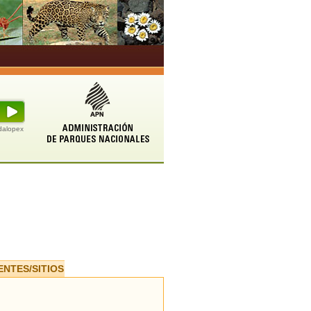
udalopex
ENTES/SITIOS