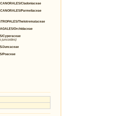
ANORALES/Cladoniaceae
CANORALES/Parmeliaceae
ROPALES/Thelotremataceae
AGALES/Orchidaceae
S/Cyperaceae
s juncoides)
S/Juncaceae
S/Poaceae