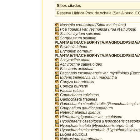
Sitios citados
Reserva Hidrica Prov. de Achala (San Alberto
Nassella tenuissima (Stipa tenuissima)
Poa ligularis var. resinulosa (Poa resinulosa)
Schizachyrium spicatum
Sorghastrum pellitum
PLANTAE/TRACHEOPHYTA/MAGNOLIOPSIDA/AP
Bowlesia lobata
Eryngium horridum
PLANTAE/TRACHEOPHYTA/MAGNOLIOPSIDA/A
Achyrocline alata
Achyrocline satureioides
Baccharis articulata
Baccharis tucumanensis var. myrtilloides (Bacch
Bidens triplinervia var. macrantha
Conyza bonariensis
Conyza burkartii
Facelis retusa
Gamochaeta calviceps
Gamochaeta filaginea
Gamochaeta simplicicaulis (Gamochaeta spica
Gnaphalium gaudichaudianum
Heterothalamus alienus
Hieracium giganteum var. setulosum
Hypochaeris caespitosa (Hypochoeris caespito
Hypochaeris elata (Hypochoeris argentina)
Hypochaeris microcephala (Hypochoeris micro
Lucilia acutifolia
Noticastrum marginatum