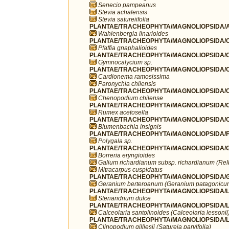
Senecio pampeanus
Stevia achalensis
Stevia satureiifolia
PLANTAE/TRACHEOPHYTA/MAGNOLIOPSIDA/A
Wahlenbergia linarioides
PLANTAE/TRACHEOPHYTA/MAGNOLIOPSIDA/C
Pfaffia gnaphalioides
PLANTAE/TRACHEOPHYTA/MAGNOLIOPSIDA/C
Gymnocalycium sp.
PLANTAE/TRACHEOPHYTA/MAGNOLIOPSIDA/C
Cardionema ramosissima
Paronychia chilensis
PLANTAE/TRACHEOPHYTA/MAGNOLIOPSIDA/C
Chenopodium chilense
PLANTAE/TRACHEOPHYTA/MAGNOLIOPSIDA/C
Rumex acetosella
PLANTAE/TRACHEOPHYTA/MAGNOLIOPSIDA/C
Blumenbachia insignis
PLANTAE/TRACHEOPHYTA/MAGNOLIOPSIDA/FA
Polygala sp.
PLANTAE/TRACHEOPHYTA/MAGNOLIOPSIDA/G
Borreria eryngioides
Galium richardianum subsp. richardianum (Re
Mitracarpus cuspidatus
PLANTAE/TRACHEOPHYTA/MAGNOLIOPSIDA/G
Geranium berteroanum (Geranium patagonicu
PLANTAE/TRACHEOPHYTA/MAGNOLIOPSIDA/L
Stenandrium dulce
PLANTAE/TRACHEOPHYTA/MAGNOLIOPSIDA/LA
Calceolaria santolinoides (Calceolaria lessonii
PLANTAE/TRACHEOPHYTA/MAGNOLIOPSIDA/L
Clinopodium gilliesii (Satureja parvifolia)