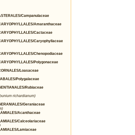
STERALES/Campanulaceae
ARYOPHYLLALES/Amaranthaceae
ARYOPHYLLALES/Cactaceae
ARYOPHYLLALES/Caryophyllaceae
ARYOPHYLLALES/Chenopodiaceae
ARYOPHYLLALES/Polygonaceae
ORNALES/Loasaceae
BALES/Polygalaceae
ENTIANALES/Rubiaceae
lbunium richardianum)
ERANIALES/Geraniaceae
m)
AMIALES/Acanthaceae
MIALES/Calceolariaceae
)
AMIALES/Lamiaceae