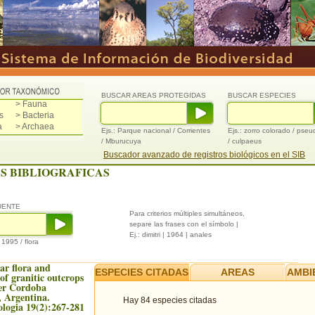
BUSCAR AREAS PROTEGIDAS
BUSCAR ESPECIES
> Fauna
s
> Bacteria
a
> Archaea
Ejs.: Parque nacional / Corrientes
Ejs.: zorro colorado / pse
/ Mburucuya
/ culpaeus
Buscador avanzado de registros biológicos en el SIB
S BIBLIOGRAFICAS
UENTE
Para criterios múltiples simultáneos,
separe las frases con el símbolo |
Ej.: dimitri | 1964 | anales
/ 1995 / flora
ar flora and
ESPECIES CITADAS
AREAS
AMBI
of granitic outcrops
er Cordoba
 Argentina.
Hay 84 especies citadas
logia 19(2):267-281