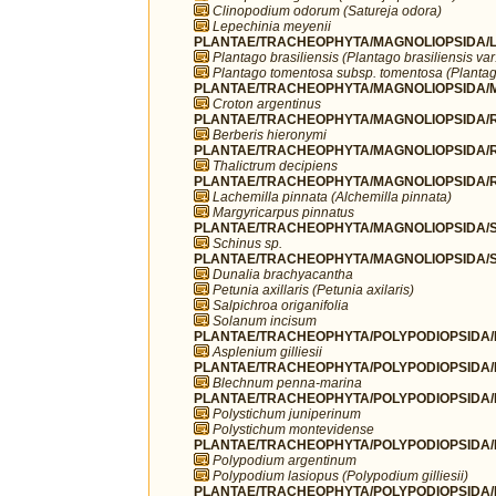
Clinopodium odorum (Satureja odora)
Lepechinia meyenii
PLANTAE/TRACHEOPHYTA/MAGNOLIOPSIDA/LA
Plantago brasiliensis (Plantago brasiliensis va
Plantago tomentosa subsp. tomentosa (Plantag
PLANTAE/TRACHEOPHYTA/MAGNOLIOPSIDA/MA
Croton argentinus
PLANTAE/TRACHEOPHYTA/MAGNOLIOPSIDA/R
Berberis hieronymi
PLANTAE/TRACHEOPHYTA/MAGNOLIOPSIDA/R
Thalictrum decipiens
PLANTAE/TRACHEOPHYTA/MAGNOLIOPSIDA/R
Lachemilla pinnata (Alchemilla pinnata)
Margyricarpus pinnatus
PLANTAE/TRACHEOPHYTA/MAGNOLIOPSIDA/SA
Schinus sp.
PLANTAE/TRACHEOPHYTA/MAGNOLIOPSIDA/S
Dunalia brachyacantha
Petunia axillaris (Petunia axilaris)
Salpichroa origanifolia
Solanum incisum
PLANTAE/TRACHEOPHYTA/POLYPODIOPSIDA/P
Asplenium gilliesii
PLANTAE/TRACHEOPHYTA/POLYPODIOPSIDA/P
Blechnum penna-marina
PLANTAE/TRACHEOPHYTA/POLYPODIOPSIDA/P
Polystichum juniperinum
Polystichum montevidense
PLANTAE/TRACHEOPHYTA/POLYPODIOPSIDA/P
Polypodium argentinum
Polypodium lasiopus (Polypodium gilliesii)
PLANTAE/TRACHEOPHYTA/POLYPODIOPSIDA/P