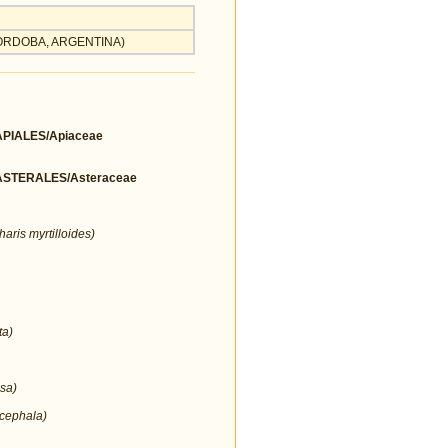
, CORDOBA, ARGENTINA)
IALES/Apiaceae
STERALES/Asteraceae
aris myrtilloides)
ta)
sa)
cephala)