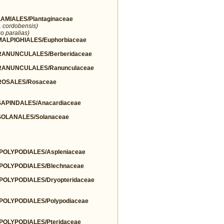
MIALES/Plantaginaceae
r. cordobensis)
o paralias)
LPIGHIALES/Euphorbiaceae
ANUNCULALES/Berberidaceae
ANUNCULALES/Ranunculaceae
OSALES/Rosaceae
PINDALES/Anacardiaceae
OLANALES/Solanaceae
OLYPODIALES/Aspleniaceae
OLYPODIALES/Blechnaceae
OLYPODIALES/Dryopteridaceae
OLYPODIALES/Polypodiaceae
OLYPODIALES/Pteridaceae