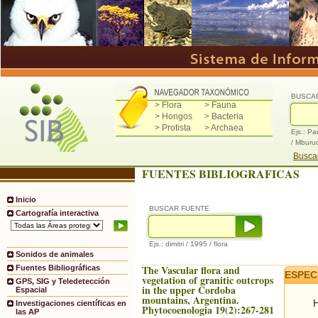
BUSCA
> Flora
> Fauna
> Hongos
> Bacteria
> Protista
> Archaea
Ejs.: Pa
/ Mburu
Buscad
FUENTES BIBLIOGRAFICAS
Inicio
BUSCAR FUENTE
Cartografía interactiva
Ejs.: dimitri / 1995 / flora
Sonidos de animales
The Vascular flora and
Fuentes Bibliográficas
ESPEC
vegetation of granitic outcrops
GPS, SIG y Teledetección
in the upper Cordoba
Espacial
mountains, Argentina.
H
Investigaciones científicas en
Phytocoenologia 19(2):267-281
las AP