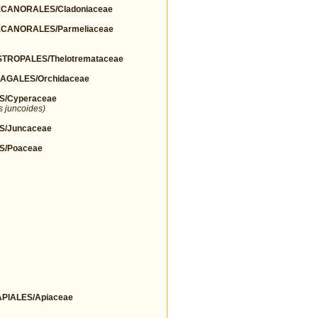
ANORALES/Cladoniaceae
CANORALES/Parmeliaceae
ROPALES/Thelotremataceae
AGALES/Orchidaceae
S/Cyperaceae
s juncoides)
S/Juncaceae
S/Poaceae
IALES/Apiaceae