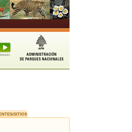
udalopex
ENTES/SITIOS