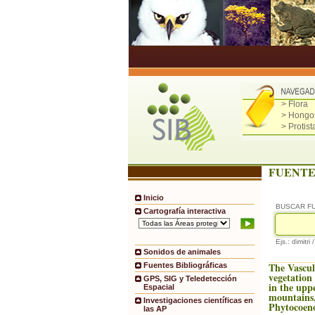
> Flora
> Hongo
> Protist
FUENTE
Inicio
BUSCAR F
Cartografía interactiva
Ejs.: dimitri 
Sonidos de animales
The Vascul
Fuentes Bibliográficas
vegetation 
GPS, SIG y Teledetección
in the upp
Espacial
mountains,
Investigaciones científicas en
Phytocoeno
las AP