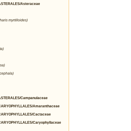
STERALES/Asteraceae
aris myrtilloides)
ta)
sa)
cephala)
STERALES/Campanulaceae
ARYOPHYLLALES/Amaranthaceae
ARYOPHYLLALES/Cactaceae
ARYOPHYLLALES/Caryophyllaceae