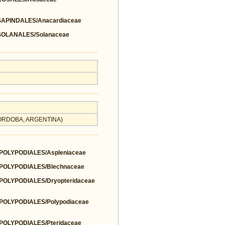
PINDALES/Anacardiaceae
OLANALES/Solanaceae
, CORDOBA, ARGENTINA)
OLYPODIALES/Aspleniaceae
OLYPODIALES/Blechnaceae
OLYPODIALES/Dryopteridaceae
OLYPODIALES/Polypodiaceae
OLYPODIALES/Pteridaceae