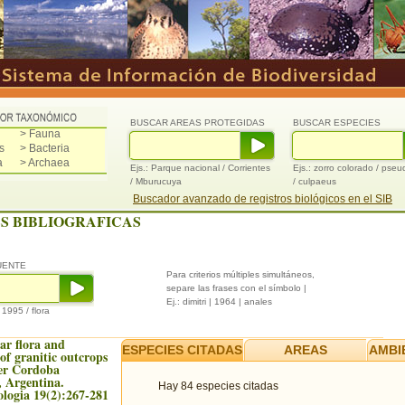
BUSCAR AREAS PROTEGIDAS
BUSCAR ESPECIES
> Fauna
s
> Bacteria
a
> Archaea
Ejs.: Parque nacional / Corrientes
Ejs.: zorro colorado / pse
/ Mburucuya
/ culpaeus
Buscador avanzado de registros biológicos en el SIB
S BIBLIOGRAFICAS
UENTE
Para criterios múltiples simultáneos,
separe las frases con el símbolo |
Ej.: dimitri | 1964 | anales
/ 1995 / flora
ar flora and
ESPECIES CITADAS
AREAS
AMBI
of granitic outcrops
er Cordoba
 Argentina.
Hay 84 especies citadas
logia 19(2):267-281