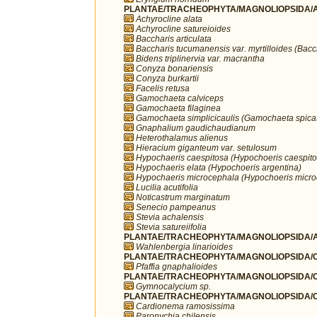
PLANTAE/TRACHEOPHYTA/MAGNOLIOPSIDA/A
Achyrocline alata
Achyrocline satureioides
Baccharis articulata
Baccharis tucumanensis var. myrtilloides (Bacch
Bidens triplinervia var. macrantha
Conyza bonariensis
Conyza burkartii
Facelis retusa
Gamochaeta calviceps
Gamochaeta filaginea
Gamochaeta simplicicaulis (Gamochaeta spica
Gnaphalium gaudichaudianum
Heterothalamus alienus
Hieracium giganteum var. setulosum
Hypochaeris caespitosa (Hypochoeris caespito
Hypochaeris elata (Hypochoeris argentina)
Hypochaeris microcephala (Hypochoeris micro
Lucilia acutifolia
Noticastrum marginatum
Senecio pampeanus
Stevia achalensis
Stevia satureiifolia
PLANTAE/TRACHEOPHYTA/MAGNOLIOPSIDA/A
Wahlenbergia linarioides
PLANTAE/TRACHEOPHYTA/MAGNOLIOPSIDA/C
Pfaffia gnaphalioides
PLANTAE/TRACHEOPHYTA/MAGNOLIOPSIDA/C
Gymnocalycium sp.
PLANTAE/TRACHEOPHYTA/MAGNOLIOPSIDA/C
Cardionema ramosissima
Paronychia chilensis