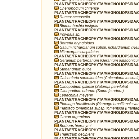
PLANTAE/TRACHEOPHYTA/MAGNOLIOPSIDA/C
Chenopodium chilense
PLANTAE/TRACHEOPHYTA/MAGNOLIOPSIDA/C
Rumex acetosella
PLANTAE/TRACHEOPHYTA/MAGNOLIOPSIDA/C
Blumenbachia insignis
PLANTAE/TRACHEOPHYTA/MAGNOLIOPSIDA/FA
Polygala sp.
PLANTAE/TRACHEOPHYTA/MAGNOLIOPSIDA/G
Borreria eryngioides
Galium richardianum subsp. richardianum (Re
Mitracarpus cuspidatus
PLANTAE/TRACHEOPHYTA/MAGNOLIOPSIDA/G
Geranium berteroanum (Geranium patagonicu
PLANTAE/TRACHEOPHYTA/MAGNOLIOPSIDA/L
Stenandrium dulce
PLANTAE/TRACHEOPHYTA/MAGNOLIOPSIDA/LA
Calceolaria santolinoides (Calceolaria lessonii
PLANTAE/TRACHEOPHYTA/MAGNOLIOPSIDA/L
Clinopodium gilliesii (Satureja parvifolia)
Clinopodium odorum (Satureja odora)
Lepechinia meyenii
PLANTAE/TRACHEOPHYTA/MAGNOLIOPSIDA/LA
Plantago brasiliensis (Plantago brasiliensis va
Plantago tomentosa subsp. tomentosa (Plantag
PLANTAE/TRACHEOPHYTA/MAGNOLIOPSIDA/MA
Croton argentinus
PLANTAE/TRACHEOPHYTA/MAGNOLIOPSIDA/R
Berberis hieronymi
PLANTAE/TRACHEOPHYTA/MAGNOLIOPSIDA/R
Thalictrum decipiens
PLANTAE/TRACHEOPHYTA/MAGNOLIOPSIDA/R