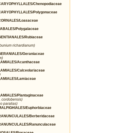
ARYOPHYLLALES/Chenopodiaceae
ARYOPHYLLALES/Polygonaceae
ORNALES/Loasaceae
BALES/Polygalaceae
ENTIANALES/Rubiaceae
lbunium richardianum)
ERANIALES/Geraniaceae
m)
AMIALES/Acanthaceae
MIALES/Calceolariaceae
)
AMIALES/Lamiaceae
MIALES/Plantaginaceae
r. cordobensis)
o paralias)
LPIGHIALES/Euphorbiaceae
ANUNCULALES/Berberidaceae
ANUNCULALES/Ranunculaceae
OSALES/Rosaceae