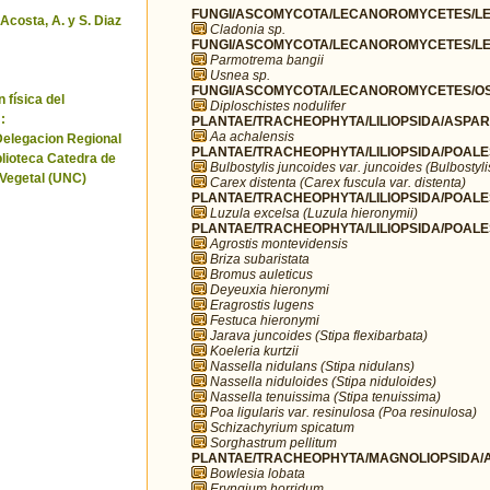
FUNGI/ASCOMYCOTA/LECANOROMYCETES/LEC
 Acosta, A. y S. Diaz
Cladonia sp.
FUNGI/ASCOMYCOTA/LECANOROMYCETES/LE
Parmotrema bangii
Usnea sp.
FUNGI/ASCOMYCOTA/LECANOROMYCETES/OST
 física del
Diploschistes nodulifer
:
PLANTAE/TRACHEOPHYTA/LILIOPSIDA/ASPAR
Aa achalensis
Delegacion Regional
PLANTAE/TRACHEOPHYTA/LILIOPSIDA/POALE
blioteca Catedra de
Bulbostylis juncoides var. juncoides (Bulbostyli
 Vegetal (UNC)
Carex distenta (Carex fuscula var. distenta)
PLANTAE/TRACHEOPHYTA/LILIOPSIDA/POALE
Luzula excelsa (Luzula hieronymii)
PLANTAE/TRACHEOPHYTA/LILIOPSIDA/POALE
Agrostis montevidensis
Briza subaristata
Bromus auleticus
Deyeuxia hieronymi
Eragrostis lugens
Festuca hieronymi
Jarava juncoides (Stipa flexibarbata)
Koeleria kurtzii
Nassella nidulans (Stipa nidulans)
Nassella niduloides (Stipa niduloides)
Nassella tenuissima (Stipa tenuissima)
Poa ligularis var. resinulosa (Poa resinulosa)
Schizachyrium spicatum
Sorghastrum pellitum
PLANTAE/TRACHEOPHYTA/MAGNOLIOPSIDA/AP
Bowlesia lobata
Eryngium horridum