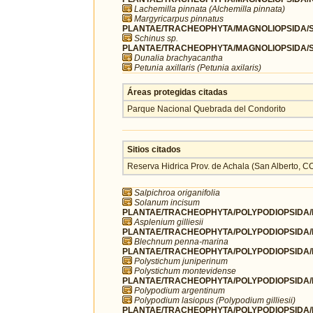
Lachemilla pinnata (Alchemilla pinnata)
Margyricarpus pinnatus
PLANTAE/TRACHEOPHYTA/MAGNOLIOPSIDA/SA
Schinus sp.
PLANTAE/TRACHEOPHYTA/MAGNOLIOPSIDA/S
Dunalia brachyacantha
Petunia axillaris (Petunia axilaris)
Áreas protegidas citadas
Parque Nacional Quebrada del Condorito
Sitios citados
Reserva Hidrica Prov. de Achala (San Alberto
Salpichroa origanifolia
Solanum incisum
PLANTAE/TRACHEOPHYTA/POLYPODIOPSIDA/P
Asplenium gilliesii
PLANTAE/TRACHEOPHYTA/POLYPODIOPSIDA/P
Blechnum penna-marina
PLANTAE/TRACHEOPHYTA/POLYPODIOPSIDA/P
Polystichum juniperinum
Polystichum montevidense
PLANTAE/TRACHEOPHYTA/POLYPODIOPSIDA/P
Polypodium argentinum
Polypodium lasiopus (Polypodium gilliesii)
PLANTAE/TRACHEOPHYTA/POLYPODIOPSIDA/P