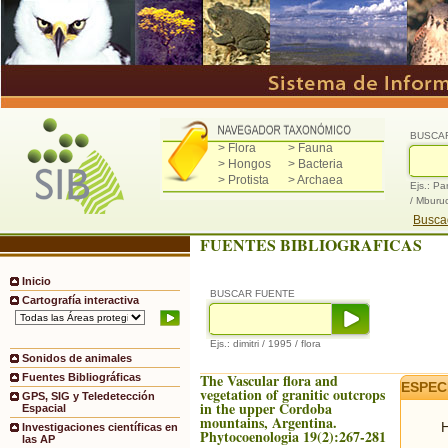
BUSCA
> Flora
> Fauna
> Hongos
> Bacteria
> Protista
> Archaea
Ejs.: Pa
/ Mburu
Buscad
FUENTES BIBLIOGRAFICAS
Inicio
BUSCAR FUENTE
Cartografía interactiva
Ejs.: dimitri / 1995 / flora
Sonidos de animales
The Vascular flora and
Fuentes Bibliográficas
ESPEC
vegetation of granitic outcrops
GPS, SIG y Teledetección
in the upper Cordoba
Espacial
mountains, Argentina.
H
Investigaciones científicas en
Phytocoenologia 19(2):267-281
las AP