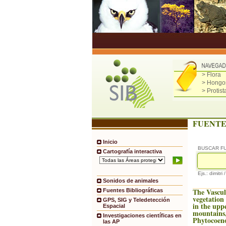
> Flora
> Hongo
> Protist
FUENTE
Inicio
BUSCAR F
Cartografía interactiva
Ejs.: dimitri 
Sonidos de animales
The Vascul
Fuentes Bibliográficas
vegetation 
GPS, SIG y Teledetección
in the upp
Espacial
mountains,
Investigaciones científicas en
Phytocoeno
las AP