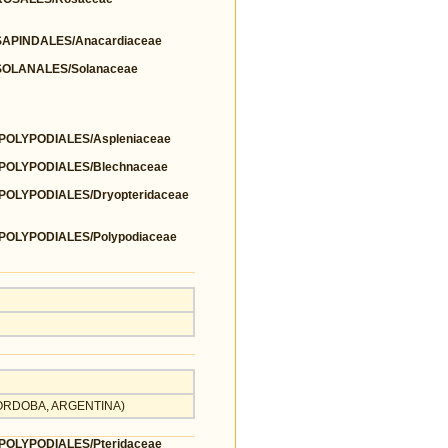
PINDALES/Anacardiaceae
OLANALES/Solanaceae
OLYPODIALES/Aspleniaceae
OLYPODIALES/Blechnaceae
OLYPODIALES/Dryopteridaceae
OLYPODIALES/Polypodiaceae
, CORDOBA, ARGENTINA)
OLYPODIALES/Pteridaceae