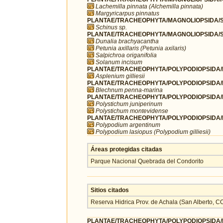
Lachemilla pinnata (Alchemilla pinnata)
Margyricarpus pinnatus
PLANTAE/TRACHEOPHYTA/MAGNOLIOPSIDA/SA
Schinus sp.
PLANTAE/TRACHEOPHYTA/MAGNOLIOPSIDA/S
Dunalia brachyacantha
Petunia axillaris (Petunia axilaris)
Salpichroa origanifolia
Solanum incisum
PLANTAE/TRACHEOPHYTA/POLYPODIOPSIDA/P
Asplenium gilliesii
PLANTAE/TRACHEOPHYTA/POLYPODIOPSIDA/P
Blechnum penna-marina
PLANTAE/TRACHEOPHYTA/POLYPODIOPSIDA/P
Polystichum juniperinum
Polystichum montevidense
PLANTAE/TRACHEOPHYTA/POLYPODIOPSIDA/P
Polypodium argentinum
Polypodium lasiopus (Polypodium gilliesii)
Áreas protegidas citadas
Parque Nacional Quebrada del Condorito
Sitios citados
Reserva Hidrica Prov. de Achala (San Alberto
PLANTAE/TRACHEOPHYTA/POLYPODIOPSIDA/P