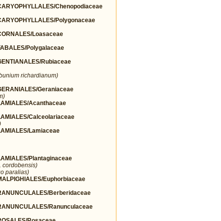
ARYOPHYLLALES/Chenopodiaceae
ARYOPHYLLALES/Polygonaceae
ORNALES/Loasaceae
BALES/Polygalaceae
ENTIANALES/Rubiaceae
lbunium richardianum)
ERANIALES/Geraniaceae
m)
AMIALES/Acanthaceae
MIALES/Calceolariaceae
)
AMIALES/Lamiaceae
MIALES/Plantaginaceae
r. cordobensis)
o paralias)
LPIGHIALES/Euphorbiaceae
ANUNCULALES/Berberidaceae
ANUNCULALES/Ranunculaceae
OSALES/Rosaceae