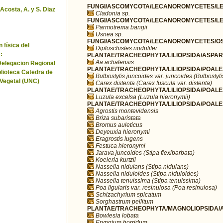
FUNGI/ASCOMYCOTA/LECANOROMYCETES/LEC
 Acosta, A. y S. Diaz
Cladonia sp.
FUNGI/ASCOMYCOTA/LECANOROMYCETES/LE
Parmotrema bangii
Usnea sp.
FUNGI/ASCOMYCOTA/LECANOROMYCETES/OST
 física del
Diploschistes nodulifer
:
PLANTAE/TRACHEOPHYTA/LILIOPSIDA/ASPAR
Aa achalensis
Delegacion Regional
PLANTAE/TRACHEOPHYTA/LILIOPSIDA/POALE
blioteca Catedra de
Bulbostylis juncoides var. juncoides (Bulbostyli
 Vegetal (UNC)
Carex distenta (Carex fuscula var. distenta)
PLANTAE/TRACHEOPHYTA/LILIOPSIDA/POALE
Luzula excelsa (Luzula hieronymii)
PLANTAE/TRACHEOPHYTA/LILIOPSIDA/POALE
Agrostis montevidensis
Briza subaristata
Bromus auleticus
Deyeuxia hieronymi
Eragrostis lugens
Festuca hieronymi
Jarava juncoides (Stipa flexibarbata)
Koeleria kurtzii
Nassella nidulans (Stipa nidulans)
Nassella niduloides (Stipa niduloides)
Nassella tenuissima (Stipa tenuissima)
Poa ligularis var. resinulosa (Poa resinulosa)
Schizachyrium spicatum
Sorghastrum pellitum
PLANTAE/TRACHEOPHYTA/MAGNOLIOPSIDA/AP
Bowlesia lobata
Eryngium horridum