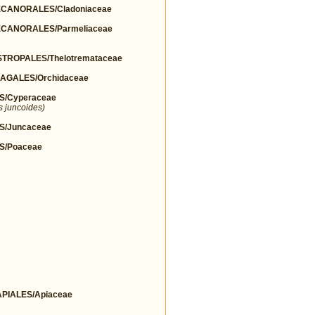
ANORALES/Cladoniaceae
CANORALES/Parmeliaceae
ROPALES/Thelotremataceae
AGALES/Orchidaceae
S/Cyperaceae
s juncoides)
S/Juncaceae
S/Poaceae
IALES/Apiaceae