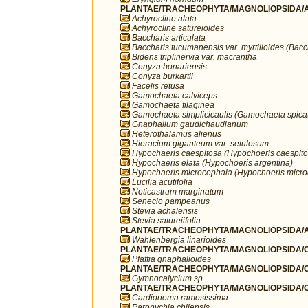
PLANTAE/TRACHEOPHYTA/MAGNOLIOPSIDA/A
Achyrocline alata
Achyrocline satureioides
Baccharis articulata
Baccharis tucumanensis var. myrtilloides (Bacch
Bidens triplinervia var. macrantha
Conyza bonariensis
Conyza burkartii
Facelis retusa
Gamochaeta calviceps
Gamochaeta filaginea
Gamochaeta simplicicaulis (Gamochaeta spica
Gnaphalium gaudichaudianum
Heterothalamus alienus
Hieracium giganteum var. setulosum
Hypochaeris caespitosa (Hypochoeris caespito
Hypochaeris elata (Hypochoeris argentina)
Hypochaeris microcephala (Hypochoeris micro
Lucilia acutifolia
Noticastrum marginatum
Senecio pampeanus
Stevia achalensis
Stevia satureiifolia
PLANTAE/TRACHEOPHYTA/MAGNOLIOPSIDA/A
Wahlenbergia linarioides
PLANTAE/TRACHEOPHYTA/MAGNOLIOPSIDA/C
Pfaffia gnaphalioides
PLANTAE/TRACHEOPHYTA/MAGNOLIOPSIDA/C
Gymnocalycium sp.
PLANTAE/TRACHEOPHYTA/MAGNOLIOPSIDA/C
Cardionema ramosissima
Paronychia chilensis