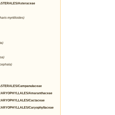
STERALES/Asteraceae
aris myrtilloides)
ta)
sa)
cephala)
STERALES/Campanulaceae
ARYOPHYLLALES/Amaranthaceae
ARYOPHYLLALES/Cactaceae
ARYOPHYLLALES/Caryophyllaceae