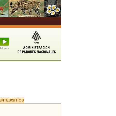
udalopex
ENTES/SITIOS