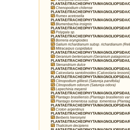
PLANTAE/TRACHEOPHYTA/MAGNOLIOPSIDA/C
Chenopodium chilense
PLANTAE/TRACHEOPHYTA/MAGNOLIOPSIDA/C
Rumex acetosella
PLANTAE/TRACHEOPHYTA/MAGNOLIOPSIDA/C
Blumenbachia insignis
PLANTAE/TRACHEOPHYTA/MAGNOLIOPSIDA/FA
Polygala sp.
PLANTAE/TRACHEOPHYTA/MAGNOLIOPSIDA/G
Borreria eryngioides
Galium richardianum subsp. richardianum (Re
Mitracarpus cuspidatus
PLANTAE/TRACHEOPHYTA/MAGNOLIOPSIDA/G
Geranium berteroanum (Geranium patagonicu
PLANTAE/TRACHEOPHYTA/MAGNOLIOPSIDA/L
Stenandrium dulce
PLANTAE/TRACHEOPHYTA/MAGNOLIOPSIDA/LA
Calceolaria santolinoides (Calceolaria lessonii
PLANTAE/TRACHEOPHYTA/MAGNOLIOPSIDA/L
Clinopodium gilliesii (Satureja parvifolia)
Clinopodium odorum (Satureja odora)
Lepechinia meyenii
PLANTAE/TRACHEOPHYTA/MAGNOLIOPSIDA/LA
Plantago brasiliensis (Plantago brasiliensis va
Plantago tomentosa subsp. tomentosa (Plantag
PLANTAE/TRACHEOPHYTA/MAGNOLIOPSIDA/MA
Croton argentinus
PLANTAE/TRACHEOPHYTA/MAGNOLIOPSIDA/R
Berberis hieronymi
PLANTAE/TRACHEOPHYTA/MAGNOLIOPSIDA/R
Thalictrum decipiens
PLANTAE/TRACHEOPHYTA/MAGNOLIOPSIDA/R