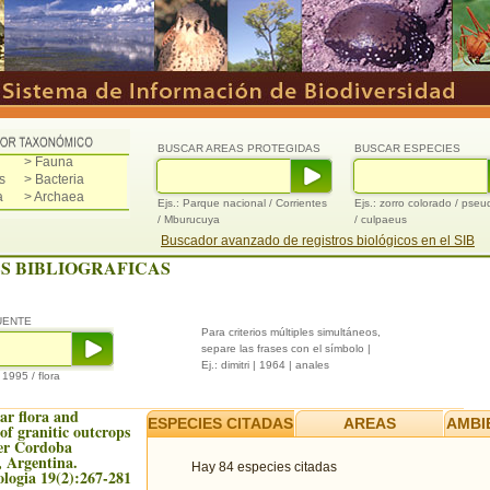
BUSCAR AREAS PROTEGIDAS
BUSCAR ESPECIES
> Fauna
s
> Bacteria
a
> Archaea
Ejs.: Parque nacional / Corrientes
Ejs.: zorro colorado / pse
/ Mburucuya
/ culpaeus
Buscador avanzado de registros biológicos en el SIB
S BIBLIOGRAFICAS
UENTE
Para criterios múltiples simultáneos,
separe las frases con el símbolo |
Ej.: dimitri | 1964 | anales
/ 1995 / flora
ar flora and
ESPECIES CITADAS
AREAS
AMBI
of granitic outcrops
er Cordoba
 Argentina.
Hay 84 especies citadas
logia 19(2):267-281