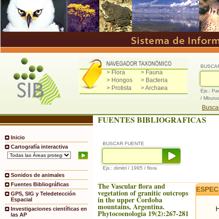
BUSCA
> Flora
> Fauna
> Hongos
> Bacteria
> Protista
> Archaea
Ejs.: Pa
/ Mburu
Buscad
FUENTES BIBLIOGRAFICAS
Inicio
BUSCAR FUENTE
Cartografía interactiva
Ejs.: dimitri / 1995 / flora
Sonidos de animales
The Vascular flora and
Fuentes Bibliográficas
ESPEC
vegetation of granitic outcrops
GPS, SIG y Teledetección
in the upper Cordoba
Espacial
mountains, Argentina.
H
Investigaciones científicas en
Phytocoenologia 19(2):267-281
las AP