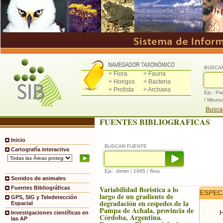
BUSCA
> Flora
> Fauna
> Hongos
> Bacteria
> Protista
> Archaea
Ejs.: Pa
/ Mburu
Buscad
FUENTES BIBLIOGRAFICAS
Inicio
BUSCAR FUENTE
Cartografía interactiva
Ejs.: dimitri / 1995 / flora
Sonidos de animales
Variabilidad floristica a lo
Fuentes Bibliográficas
ESPEC
largo de un gradiente de
GPS, SIG y Teledetección
degradación en cespedes de la
Espacial
Pampa de Achala, provincia de
H
Investigaciones científicas en
Córdoba, Argentina.
las AP