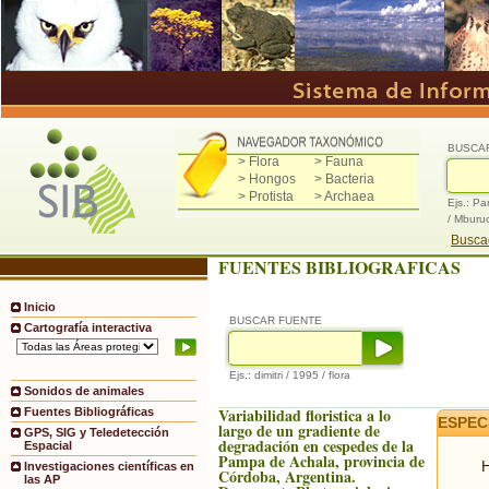
BUSCA
> Flora
> Fauna
> Hongos
> Bacteria
> Protista
> Archaea
Ejs.: Pa
/ Mburu
Buscad
FUENTES BIBLIOGRAFICAS
Inicio
BUSCAR FUENTE
Cartografía interactiva
Ejs.: dimitri / 1995 / flora
Sonidos de animales
Variabilidad floristica a lo
Fuentes Bibliográficas
ESPEC
largo de un gradiente de
GPS, SIG y Teledetección
degradación en cespedes de la
Espacial
Pampa de Achala, provincia de
H
Investigaciones científicas en
Córdoba, Argentina.
las AP