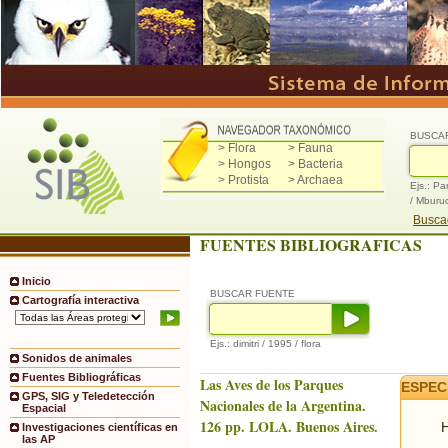
BUSCA
> Flora
> Fauna
> Hongos
> Bacteria
> Protista
> Archaea
Ejs.: Pa
/ Mburu
Buscad
FUENTES BIBLIOGRAFICAS
Inicio
BUSCAR FUENTE
Cartografía interactiva
Ejs.: dimitri / 1995 / flora
Sonidos de animales
Fuentes Bibliográficas
Las Aves de los Parques
ESPEC
GPS, SIG y Teledetección
Nacionales de la Argentina.
Espacial
126 pp. LOLA. Buenos Aires.
H
Investigaciones científicas en
las AP