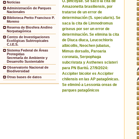
O. pincoyae. Se sacó la cita de
Noticias
Amazonetta brasiliensis, por
Administración de Parques
tratarse de un error de
Nacionales
determinación (S. specularis). Se
Biblioteca Perito Francisco P.
Moreno
saca la cita de Limnodromus
Reserva de Biosfera Andino
griseus por ser un error de
Norpatagónica
determinación. Se elimina la cita
Centro de Investigaciones
de Diuca diuca, Leucochloris
Ecológicas Subtropicales
C.I.E.S.
albicollis, Neochen jubatus,
Sistema Federal de Áreas
Mimus dorsalis, Paroaria
Protegidas
coronata, Serpophaga
Secretaría de Ambiente y
Desarrollo Sustentable
subcristata y Asthenes sclateri
Observatorio Nacional de
para PN Baritú. 27/9/2024:
Biodiversidad
Accipiter bicolor es Accipiter
Otras bases de datos
chilensis en las AP patagónicas.
Se eliminó a Lessonia oreas de
parques patagónicos