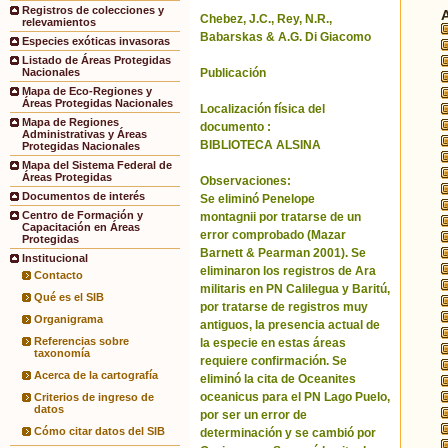
Registros de colecciones y
Chebez, J.C., Rey, N.R.,
relevamientos
Babarskas & A.G. Di Giacomo
Especies exóticas invasoras
Listado de Áreas Protegidas
Publicación
Nacionales
Mapa de Eco-Regiones y
Áreas Protegidas Nacionales
Localización física del
Mapa de Regiones
documento :
Administrativas y Áreas
BIBLIOTECA ALSINA
Protegidas Nacionales
Mapa del Sistema Federal de
Áreas Protegidas
Observaciones:
Documentos de interés
Se eliminó Penelope
Centro de Formación y
montagnii por tratarse de un
Capacitación en Áreas
error comprobado (Mazar
Protegidas
Barnett & Pearman 2001). Se
Institucional
eliminaron los registros de Ara
Contacto
militaris en PN Calilegua y Baritú,
Qué es el SIB
por tratarse de registros muy
Organigrama
antiguos, la presencia actual de
Referencias sobre
la especie en estas áreas
taxonomía
requiere confirmación. Se
Acerca de la cartografía
eliminó la cita de Oceanites
oceanicus para el PN Lago Puelo,
Criterios de ingreso de
datos
por ser un error de
Cómo citar datos del SIB
determinación y se cambió por