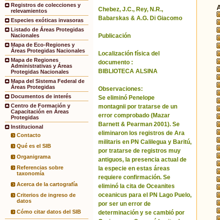
Registros de colecciones y
Chebez, J.C., Rey, N.R.,
relevamientos
Babarskas & A.G. Di Giacomo
Especies exóticas invasoras
Listado de Áreas Protegidas
Publicación
Nacionales
Mapa de Eco-Regiones y
Áreas Protegidas Nacionales
Localización física del
Mapa de Regiones
documento :
Administrativas y Áreas
BIBLIOTECA ALSINA
Protegidas Nacionales
Mapa del Sistema Federal de
Áreas Protegidas
Observaciones:
Documentos de interés
Se eliminó Penelope
Centro de Formación y
montagnii por tratarse de un
Capacitación en Áreas
error comprobado (Mazar
Protegidas
Barnett & Pearman 2001). Se
Institucional
eliminaron los registros de Ara
Contacto
militaris en PN Calilegua y Baritú,
Qué es el SIB
por tratarse de registros muy
Organigrama
antiguos, la presencia actual de
Referencias sobre
la especie en estas áreas
taxonomía
requiere confirmación. Se
Acerca de la cartografía
eliminó la cita de Oceanites
oceanicus para el PN Lago Puelo,
Criterios de ingreso de
datos
por ser un error de
Cómo citar datos del SIB
determinación y se cambió por