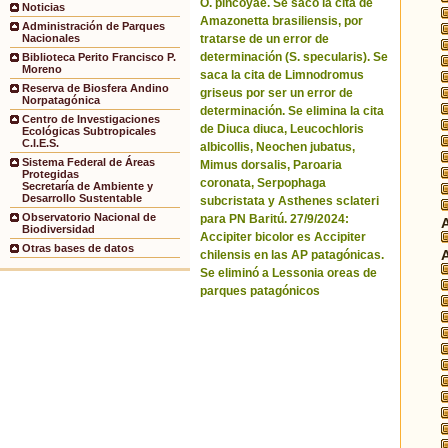
O. pincoyae. Se sacó la cita de
Noticias
Amazonetta brasiliensis, por
Administración de Parques
tratarse de un error de
Nacionales
determinación (S. specularis). Se
Biblioteca Perito Francisco P.
Moreno
saca la cita de Limnodromus
Reserva de Biosfera Andino
griseus por ser un error de
Norpatagónica
determinación. Se elimina la cita
Centro de Investigaciones
de Diuca diuca, Leucochloris
Ecológicas Subtropicales
C.I.E.S.
albicollis, Neochen jubatus,
Sistema Federal de Áreas
Mimus dorsalis, Paroaria
Protegidas
coronata, Serpophaga
Secretaría de Ambiente y
Desarrollo Sustentable
subcristata y Asthenes sclateri
Observatorio Nacional de
para PN Baritú. 27/9/2024:
Biodiversidad
Accipiter bicolor es Accipiter
Otras bases de datos
chilensis en las AP patagónicas.
Se eliminó a Lessonia oreas de
parques patagónicos