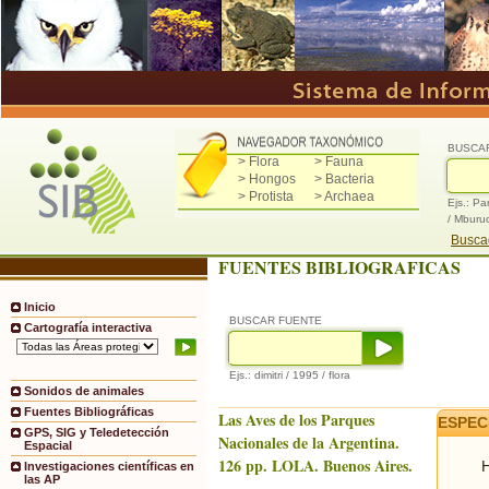
BUSCA
> Flora
> Fauna
> Hongos
> Bacteria
> Protista
> Archaea
Ejs.: Pa
/ Mburu
Buscad
FUENTES BIBLIOGRAFICAS
Inicio
BUSCAR FUENTE
Cartografía interactiva
Ejs.: dimitri / 1995 / flora
Sonidos de animales
Fuentes Bibliográficas
Las Aves de los Parques
ESPEC
GPS, SIG y Teledetección
Nacionales de la Argentina.
Espacial
126 pp. LOLA. Buenos Aires.
H
Investigaciones científicas en
las AP