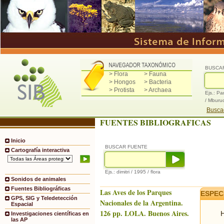
BUSCA
> Flora
> Fauna
> Hongos
> Bacteria
> Protista
> Archaea
Ejs.: Pa
/ Mburu
Buscad
FUENTES BIBLIOGRAFICAS
Inicio
BUSCAR FUENTE
Cartografía interactiva
Ejs.: dimitri / 1995 / flora
Sonidos de animales
Fuentes Bibliográficas
Las Aves de los Parques
ESPEC
GPS, SIG y Teledetección
Nacionales de la Argentina.
Espacial
126 pp. LOLA. Buenos Aires.
H
Investigaciones científicas en
las AP