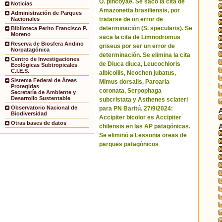
O. pincoyae. Se sacó la cita de
Noticias
Amazonetta brasiliensis, por
Administración de Parques
tratarse de un error de
Nacionales
determinación (S. specularis). Se
Biblioteca Perito Francisco P.
Moreno
saca la cita de Limnodromus
Reserva de Biosfera Andino
griseus por ser un error de
Norpatagónica
determinación. Se elimina la cita
Centro de Investigaciones
de Diuca diuca, Leucochloris
Ecológicas Subtropicales
C.I.E.S.
albicollis, Neochen jubatus,
Sistema Federal de Áreas
Mimus dorsalis, Paroaria
Protegidas
coronata, Serpophaga
Secretaría de Ambiente y
Desarrollo Sustentable
subcristata y Asthenes sclateri
Observatorio Nacional de
para PN Baritú. 27/9/2024:
Biodiversidad
Accipiter bicolor es Accipiter
Otras bases de datos
chilensis en las AP patagónicas.
Se eliminó a Lessonia oreas de
parques patagónicos