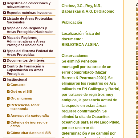
Registros de colecciones y
Chebez, J.C., Rey, N.R.,
relevamientos
Babarskas & A.G. Di Giacomo
Especies exóticas invasoras
Listado de Áreas Protegidas
Publicación
Nacionales
Mapa de Eco-Regiones y
Áreas Protegidas Nacionales
Localización física del
Mapa de Regiones
documento :
Administrativas y Áreas
BIBLIOTECA ALSINA
Protegidas Nacionales
Mapa del Sistema Federal de
Áreas Protegidas
Observaciones:
Documentos de interés
Se eliminó Penelope
Centro de Formación y
montagnii por tratarse de un
Capacitación en Áreas
error comprobado (Mazar
Protegidas
Barnett & Pearman 2001). Se
Institucional
eliminaron los registros de Ara
Contacto
militaris en PN Calilegua y Baritú,
Qué es el SIB
por tratarse de registros muy
Organigrama
antiguos, la presencia actual de
Referencias sobre
la especie en estas áreas
taxonomía
requiere confirmación. Se
Acerca de la cartografía
eliminó la cita de Oceanites
oceanicus para el PN Lago Puelo,
Criterios de ingreso de
datos
por ser un error de
Cómo citar datos del SIB
determinación y se cambió por