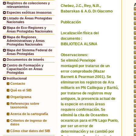
Registros de colecciones y
Chebez, J.C., Rey, N.R.,
relevamientos
Babarskas & A.G. Di Giacomo
Especies exóticas invasoras
Listado de Áreas Protegidas
Publicación
Nacionales
Mapa de Eco-Regiones y
Áreas Protegidas Nacionales
Localización física del
Mapa de Regiones
documento :
Administrativas y Áreas
BIBLIOTECA ALSINA
Protegidas Nacionales
Mapa del Sistema Federal de
Áreas Protegidas
Observaciones:
Documentos de interés
Se eliminó Penelope
Centro de Formación y
montagnii por tratarse de un
Capacitación en Áreas
error comprobado (Mazar
Protegidas
Barnett & Pearman 2001). Se
Institucional
eliminaron los registros de Ara
Contacto
militaris en PN Calilegua y Baritú,
Qué es el SIB
por tratarse de registros muy
Organigrama
antiguos, la presencia actual de
Referencias sobre
la especie en estas áreas
taxonomía
requiere confirmación. Se
Acerca de la cartografía
eliminó la cita de Oceanites
oceanicus para el PN Lago Puelo,
Criterios de ingreso de
datos
por ser un error de
Cómo citar datos del SIB
determinación y se cambió por