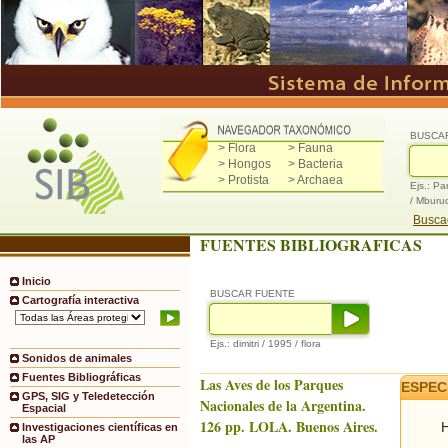
BUSCA
> Flora
> Fauna
> Hongos
> Bacteria
> Protista
> Archaea
Ejs.: Pa
/ Mburu
Buscad
FUENTES BIBLIOGRAFICAS
Inicio
BUSCAR FUENTE
Cartografía interactiva
Ejs.: dimitri / 1995 / flora
Sonidos de animales
Fuentes Bibliográficas
Las Aves de los Parques
ESPEC
GPS, SIG y Teledetección
Nacionales de la Argentina.
Espacial
126 pp. LOLA. Buenos Aires.
H
Investigaciones científicas en
las AP