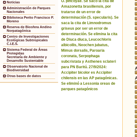
O. pincoyae. Se sacó la cita de
Noticias
Amazonetta brasiliensis, por
Administración de Parques
tratarse de un error de
Nacionales
determinación (S. specularis). Se
Biblioteca Perito Francisco P.
Moreno
saca la cita de Limnodromus
Reserva de Biosfera Andino
griseus por ser un error de
Norpatagónica
determinación. Se elimina la cita
Centro de Investigaciones
de Diuca diuca, Leucochloris
Ecológicas Subtropicales
C.I.E.S.
albicollis, Neochen jubatus,
Sistema Federal de Áreas
Mimus dorsalis, Paroaria
Protegidas
coronata, Serpophaga
Secretaría de Ambiente y
Desarrollo Sustentable
subcristata y Asthenes sclateri
Observatorio Nacional de
para PN Baritú. 27/9/2024:
Biodiversidad
Accipiter bicolor es Accipiter
Otras bases de datos
chilensis en las AP patagónicas.
Se eliminó a Lessonia oreas de
parques patagónicos