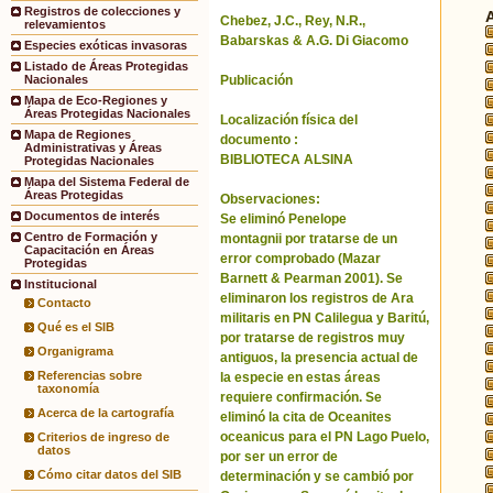
Registros de colecciones y
Chebez, J.C., Rey, N.R.,
relevamientos
Babarskas & A.G. Di Giacomo
Especies exóticas invasoras
Listado de Áreas Protegidas
Publicación
Nacionales
Mapa de Eco-Regiones y
Áreas Protegidas Nacionales
Localización física del
Mapa de Regiones
documento :
Administrativas y Áreas
BIBLIOTECA ALSINA
Protegidas Nacionales
Mapa del Sistema Federal de
Áreas Protegidas
Observaciones:
Documentos de interés
Se eliminó Penelope
Centro de Formación y
montagnii por tratarse de un
Capacitación en Áreas
error comprobado (Mazar
Protegidas
Barnett & Pearman 2001). Se
Institucional
eliminaron los registros de Ara
Contacto
militaris en PN Calilegua y Baritú,
Qué es el SIB
por tratarse de registros muy
Organigrama
antiguos, la presencia actual de
Referencias sobre
la especie en estas áreas
taxonomía
requiere confirmación. Se
Acerca de la cartografía
eliminó la cita de Oceanites
oceanicus para el PN Lago Puelo,
Criterios de ingreso de
datos
por ser un error de
Cómo citar datos del SIB
determinación y se cambió por