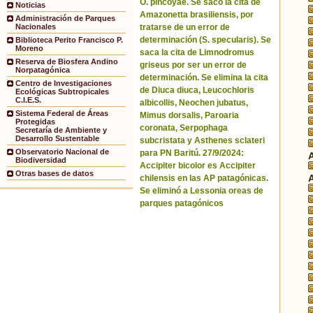
O. pincoyae. Se sacó la cita de
Noticias
Amazonetta brasiliensis, por
Administración de Parques
tratarse de un error de
Nacionales
determinación (S. specularis). Se
Biblioteca Perito Francisco P.
Moreno
saca la cita de Limnodromus
Reserva de Biosfera Andino
griseus por ser un error de
Norpatagónica
determinación. Se elimina la cita
Centro de Investigaciones
de Diuca diuca, Leucochloris
Ecológicas Subtropicales
C.I.E.S.
albicollis, Neochen jubatus,
Sistema Federal de Áreas
Mimus dorsalis, Paroaria
Protegidas
coronata, Serpophaga
Secretaría de Ambiente y
Desarrollo Sustentable
subcristata y Asthenes sclateri
Observatorio Nacional de
para PN Baritú. 27/9/2024:
Biodiversidad
Accipiter bicolor es Accipiter
Otras bases de datos
chilensis en las AP patagónicas.
Se eliminó a Lessonia oreas de
parques patagónicos