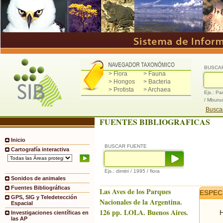
BUSCA
> Flora
> Fauna
> Hongos
> Bacteria
> Protista
> Archaea
Ejs.: Pa
/ Mburu
Buscad
FUENTES BIBLIOGRAFICAS
Inicio
BUSCAR FUENTE
Cartografía interactiva
Ejs.: dimitri / 1995 / flora
Sonidos de animales
Fuentes Bibliográficas
Las Aves de los Parques
ESPEC
GPS, SIG y Teledetección
Nacionales de la Argentina.
Espacial
126 pp. LOLA. Buenos Aires.
H
Investigaciones científicas en
las AP