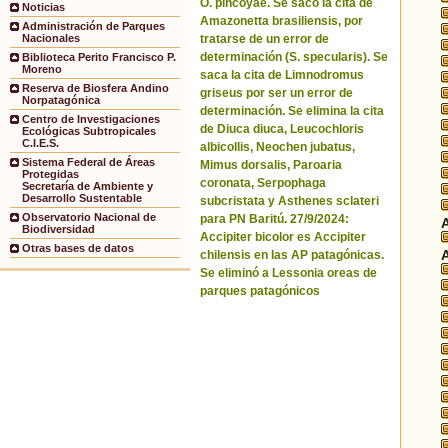
O. pincoyae. Se sacó la cita de
Noticias
Amazonetta brasiliensis, por
Administración de Parques
tratarse de un error de
Nacionales
determinación (S. specularis). Se
Biblioteca Perito Francisco P.
Moreno
saca la cita de Limnodromus
Reserva de Biosfera Andino
griseus por ser un error de
Norpatagónica
determinación. Se elimina la cita
Centro de Investigaciones
de Diuca diuca, Leucochloris
Ecológicas Subtropicales
C.I.E.S.
albicollis, Neochen jubatus,
Sistema Federal de Áreas
Mimus dorsalis, Paroaria
Protegidas
coronata, Serpophaga
Secretaría de Ambiente y
Desarrollo Sustentable
subcristata y Asthenes sclateri
Observatorio Nacional de
para PN Baritú. 27/9/2024:
Biodiversidad
Accipiter bicolor es Accipiter
Otras bases de datos
chilensis en las AP patagónicas.
Se eliminó a Lessonia oreas de
parques patagónicos