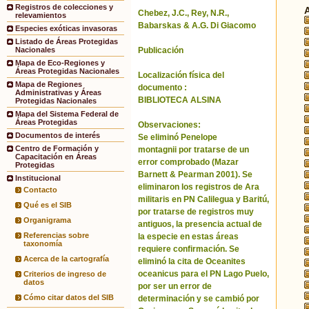
Registros de colecciones y
Chebez, J.C., Rey, N.R.,
relevamientos
Babarskas & A.G. Di Giacomo
Especies exóticas invasoras
Listado de Áreas Protegidas
Publicación
Nacionales
Mapa de Eco-Regiones y
Áreas Protegidas Nacionales
Localización física del
Mapa de Regiones
documento :
Administrativas y Áreas
BIBLIOTECA ALSINA
Protegidas Nacionales
Mapa del Sistema Federal de
Áreas Protegidas
Observaciones:
Documentos de interés
Se eliminó Penelope
Centro de Formación y
montagnii por tratarse de un
Capacitación en Áreas
error comprobado (Mazar
Protegidas
Barnett & Pearman 2001). Se
Institucional
eliminaron los registros de Ara
Contacto
militaris en PN Calilegua y Baritú,
Qué es el SIB
por tratarse de registros muy
Organigrama
antiguos, la presencia actual de
Referencias sobre
la especie en estas áreas
taxonomía
requiere confirmación. Se
Acerca de la cartografía
eliminó la cita de Oceanites
oceanicus para el PN Lago Puelo,
Criterios de ingreso de
datos
por ser un error de
Cómo citar datos del SIB
determinación y se cambió por