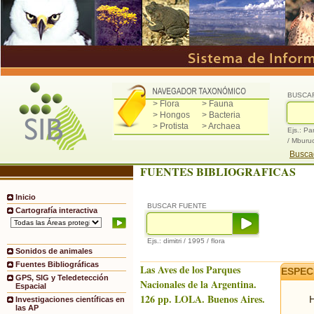
BUSCA
> Flora
> Fauna
> Hongos
> Bacteria
> Protista
> Archaea
Ejs.: Pa
/ Mburu
Buscad
FUENTES BIBLIOGRAFICAS
Inicio
BUSCAR FUENTE
Cartografía interactiva
Ejs.: dimitri / 1995 / flora
Sonidos de animales
Fuentes Bibliográficas
Las Aves de los Parques
ESPEC
GPS, SIG y Teledetección
Nacionales de la Argentina.
Espacial
126 pp. LOLA. Buenos Aires.
H
Investigaciones científicas en
las AP