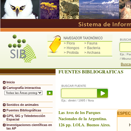
BUSCA
> Flora
> Fauna
> Hongos
> Bacteria
> Protista
> Archaea
Ejs.: Pa
/ Mburu
Buscad
FUENTES BIBLIOGRAFICAS
Inicio
BUSCAR FUENTE
Cartografía interactiva
Ejs.: dimitri / 1995 / flora
Sonidos de animales
Fuentes Bibliográficas
Las Aves de los Parques
ESPEC
GPS, SIG y Teledetección
Nacionales de la Argentina.
Espacial
126 pp. LOLA. Buenos Aires.
H
Investigaciones científicas en
las AP