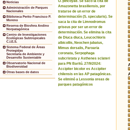
O. pincoyae. Se sacó la cita de
Noticias
Amazonetta brasiliensis, por
Administración de Parques
tratarse de un error de
Nacionales
determinación (S. specularis). Se
Biblioteca Perito Francisco P.
Moreno
saca la cita de Limnodromus
Reserva de Biosfera Andino
griseus por ser un error de
Norpatagónica
determinación. Se elimina la cita
Centro de Investigaciones
de Diuca diuca, Leucochloris
Ecológicas Subtropicales
C.I.E.S.
albicollis, Neochen jubatus,
Sistema Federal de Áreas
Mimus dorsalis, Paroaria
Protegidas
coronata, Serpophaga
Secretaría de Ambiente y
Desarrollo Sustentable
subcristata y Asthenes sclateri
Observatorio Nacional de
para PN Baritú. 27/9/2024:
Biodiversidad
Accipiter bicolor es Accipiter
Otras bases de datos
chilensis en las AP patagónicas.
Se eliminó a Lessonia oreas de
parques patagónicos