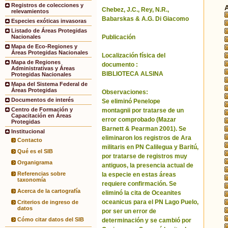
Registros de colecciones y
Chebez, J.C., Rey, N.R.,
relevamientos
Babarskas & A.G. Di Giacomo
Especies exóticas invasoras
Listado de Áreas Protegidas
Publicación
Nacionales
Mapa de Eco-Regiones y
Áreas Protegidas Nacionales
Localización física del
Mapa de Regiones
documento :
Administrativas y Áreas
BIBLIOTECA ALSINA
Protegidas Nacionales
Mapa del Sistema Federal de
Áreas Protegidas
Observaciones:
Documentos de interés
Se eliminó Penelope
Centro de Formación y
montagnii por tratarse de un
Capacitación en Áreas
error comprobado (Mazar
Protegidas
Barnett & Pearman 2001). Se
Institucional
eliminaron los registros de Ara
Contacto
militaris en PN Calilegua y Baritú,
Qué es el SIB
por tratarse de registros muy
Organigrama
antiguos, la presencia actual de
Referencias sobre
la especie en estas áreas
taxonomía
requiere confirmación. Se
Acerca de la cartografía
eliminó la cita de Oceanites
oceanicus para el PN Lago Puelo,
Criterios de ingreso de
datos
por ser un error de
Cómo citar datos del SIB
determinación y se cambió por