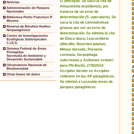
O. pincoyae. Se sacó la cita de
Noticias
Amazonetta brasiliensis, por
Administración de Parques
tratarse de un error de
Nacionales
determinación (S. specularis). Se
Biblioteca Perito Francisco P.
Moreno
saca la cita de Limnodromus
Reserva de Biosfera Andino
griseus por ser un error de
Norpatagónica
determinación. Se elimina la cita
Centro de Investigaciones
de Diuca diuca, Leucochloris
Ecológicas Subtropicales
C.I.E.S.
albicollis, Neochen jubatus,
Sistema Federal de Áreas
Mimus dorsalis, Paroaria
Protegidas
coronata, Serpophaga
Secretaría de Ambiente y
Desarrollo Sustentable
subcristata y Asthenes sclateri
Observatorio Nacional de
para PN Baritú. 27/9/2024:
Biodiversidad
Accipiter bicolor es Accipiter
Otras bases de datos
chilensis en las AP patagónicas.
Se eliminó a Lessonia oreas de
parques patagónicos