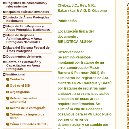
Registros de colecciones y
Chebez, J.C., Rey, N.R.,
relevamientos
Babarskas & A.G. Di Giacomo
Especies exóticas invasoras
Listado de Áreas Protegidas
Publicación
Nacionales
Mapa de Eco-Regiones y
Áreas Protegidas Nacionales
Localización física del
Mapa de Regiones
documento :
Administrativas y Áreas
BIBLIOTECA ALSINA
Protegidas Nacionales
Mapa del Sistema Federal de
Áreas Protegidas
Observaciones:
Documentos de interés
Se eliminó Penelope
Centro de Formación y
montagnii por tratarse de un
Capacitación en Áreas
error comprobado (Mazar
Protegidas
Barnett & Pearman 2001). Se
Institucional
eliminaron los registros de Ara
Contacto
militaris en PN Calilegua y Baritú,
Qué es el SIB
por tratarse de registros muy
Organigrama
antiguos, la presencia actual de
Referencias sobre
la especie en estas áreas
taxonomía
requiere confirmación. Se
Acerca de la cartografía
eliminó la cita de Oceanites
oceanicus para el PN Lago Puelo,
Criterios de ingreso de
datos
por ser un error de
Cómo citar datos del SIB
determinación y se cambió por