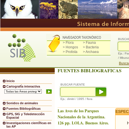
BUSCA
> Flora
> Fauna
> Hongos
> Bacteria
> Protista
> Archaea
Ejs.: Pa
/ Mburu
Buscad
FUENTES BIBLIOGRAFICAS
Inicio
BUSCAR FUENTE
Cartografía interactiva
Ejs.: dimitri / 1995 / flora
Sonidos de animales
Fuentes Bibliográficas
Las Aves de los Parques
ESPEC
GPS, SIG y Teledetección
Nacionales de la Argentina.
Espacial
126 pp. LOLA. Buenos Aires.
H
Investigaciones científicas en
las AP