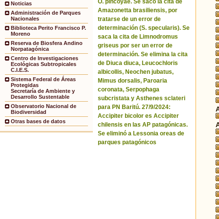
O. pincoyae. Se sacó la cita de
Noticias
Amazonetta brasiliensis, por
Administración de Parques
tratarse de un error de
Nacionales
determinación (S. specularis). Se
Biblioteca Perito Francisco P.
Moreno
saca la cita de Limnodromus
Reserva de Biosfera Andino
griseus por ser un error de
Norpatagónica
determinación. Se elimina la cita
Centro de Investigaciones
de Diuca diuca, Leucochloris
Ecológicas Subtropicales
C.I.E.S.
albicollis, Neochen jubatus,
Sistema Federal de Áreas
Mimus dorsalis, Paroaria
Protegidas
coronata, Serpophaga
Secretaría de Ambiente y
Desarrollo Sustentable
subcristata y Asthenes sclateri
Observatorio Nacional de
para PN Baritú. 27/9/2024:
Biodiversidad
Accipiter bicolor es Accipiter
Otras bases de datos
chilensis en las AP patagónicas.
Se eliminó a Lessonia oreas de
parques patagónicos