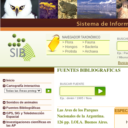
BUSCA
> Flora
> Fauna
> Hongos
> Bacteria
> Protista
> Archaea
Ejs.: Pa
/ Mburu
Buscad
FUENTES BIBLIOGRAFICAS
Inicio
BUSCAR FUENTE
Cartografía interactiva
Ejs.: dimitri / 1995 / flora
Sonidos de animales
Fuentes Bibliográficas
Las Aves de los Parques
ESPEC
GPS, SIG y Teledetección
Nacionales de la Argentina.
Espacial
126 pp. LOLA. Buenos Aires.
H
Investigaciones científicas en
las AP