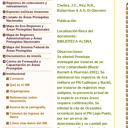
Registros de colecciones y
Chebez, J.C., Rey, N.R.,
relevamientos
Babarskas & A.G. Di Giacomo
Especies exóticas invasoras
Listado de Áreas Protegidas
Publicación
Nacionales
Mapa de Eco-Regiones y
Áreas Protegidas Nacionales
Localización física del
Mapa de Regiones
documento :
Administrativas y Áreas
BIBLIOTECA ALSINA
Protegidas Nacionales
Mapa del Sistema Federal de
Áreas Protegidas
Observaciones:
Documentos de interés
Se eliminó Penelope
Centro de Formación y
montagnii por tratarse de un
Capacitación en Áreas
error comprobado (Mazar
Protegidas
Barnett & Pearman 2001). Se
Institucional
eliminaron los registros de Ara
Contacto
militaris en PN Calilegua y Baritú,
Qué es el SIB
por tratarse de registros muy
Organigrama
antiguos, la presencia actual de
Referencias sobre
la especie en estas áreas
taxonomía
requiere confirmación. Se
Acerca de la cartografía
eliminó la cita de Oceanites
oceanicus para el PN Lago Puelo,
Criterios de ingreso de
datos
por ser un error de
Cómo citar datos del SIB
determinación y se cambió por