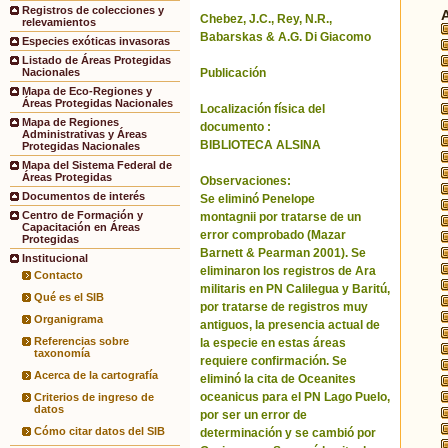
Registros de colecciones y
Chebez, J.C., Rey, N.R.,
relevamientos
Babarskas & A.G. Di Giacomo
Especies exóticas invasoras
Listado de Áreas Protegidas
Publicación
Nacionales
Mapa de Eco-Regiones y
Áreas Protegidas Nacionales
Localización física del
Mapa de Regiones
documento :
Administrativas y Áreas
BIBLIOTECA ALSINA
Protegidas Nacionales
Mapa del Sistema Federal de
Áreas Protegidas
Observaciones:
Documentos de interés
Se eliminó Penelope
Centro de Formación y
montagnii por tratarse de un
Capacitación en Áreas
error comprobado (Mazar
Protegidas
Barnett & Pearman 2001). Se
Institucional
eliminaron los registros de Ara
Contacto
militaris en PN Calilegua y Baritú,
Qué es el SIB
por tratarse de registros muy
Organigrama
antiguos, la presencia actual de
Referencias sobre
la especie en estas áreas
taxonomía
requiere confirmación. Se
Acerca de la cartografía
eliminó la cita de Oceanites
oceanicus para el PN Lago Puelo,
Criterios de ingreso de
datos
por ser un error de
Cómo citar datos del SIB
determinación y se cambió por