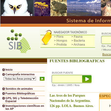
BUSCA
> Flora
> Fauna
> Hongos
> Bacteria
> Protista
> Archaea
Ejs.: Pa
/ Mburu
Buscad
FUENTES BIBLIOGRAFICAS
Inicio
BUSCAR FUENTE
Cartografía interactiva
Ejs.: dimitri / 1995 / flora
Sonidos de animales
Fuentes Bibliográficas
Las Aves de los Parques
ESPEC
GPS, SIG y Teledetección
Nacionales de la Argentina.
Espacial
126 pp. LOLA. Buenos Aires.
H
Investigaciones científicas en
las AP