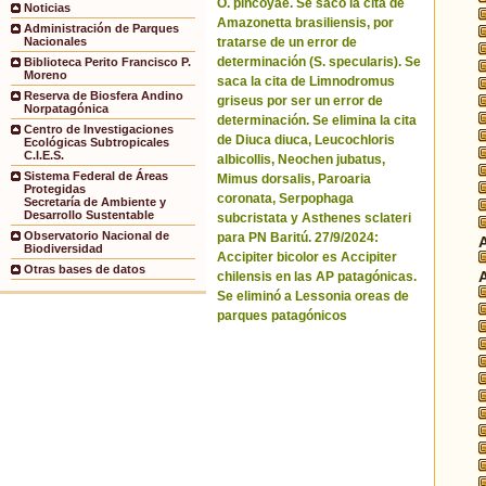
O. pincoyae. Se sacó la cita de
Noticias
Amazonetta brasiliensis, por
Administración de Parques
tratarse de un error de
Nacionales
determinación (S. specularis). Se
Biblioteca Perito Francisco P.
Moreno
saca la cita de Limnodromus
Reserva de Biosfera Andino
griseus por ser un error de
Norpatagónica
determinación. Se elimina la cita
Centro de Investigaciones
de Diuca diuca, Leucochloris
Ecológicas Subtropicales
C.I.E.S.
albicollis, Neochen jubatus,
Sistema Federal de Áreas
Mimus dorsalis, Paroaria
Protegidas
coronata, Serpophaga
Secretaría de Ambiente y
Desarrollo Sustentable
subcristata y Asthenes sclateri
Observatorio Nacional de
para PN Baritú. 27/9/2024:
Biodiversidad
Accipiter bicolor es Accipiter
Otras bases de datos
chilensis en las AP patagónicas.
Se eliminó a Lessonia oreas de
parques patagónicos