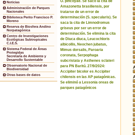
O. pincoyae. Se sacó la cita de
Noticias
Amazonetta brasiliensis, por
Administración de Parques
tratarse de un error de
Nacionales
determinación (S. specularis). Se
Biblioteca Perito Francisco P.
Moreno
saca la cita de Limnodromus
Reserva de Biosfera Andino
griseus por ser un error de
Norpatagónica
determinación. Se elimina la cita
Centro de Investigaciones
de Diuca diuca, Leucochloris
Ecológicas Subtropicales
C.I.E.S.
albicollis, Neochen jubatus,
Sistema Federal de Áreas
Mimus dorsalis, Paroaria
Protegidas
coronata, Serpophaga
Secretaría de Ambiente y
Desarrollo Sustentable
subcristata y Asthenes sclateri
Observatorio Nacional de
para PN Baritú. 27/9/2024:
Biodiversidad
Accipiter bicolor es Accipiter
Otras bases de datos
chilensis en las AP patagónicas.
Se eliminó a Lessonia oreas de
parques patagónicos