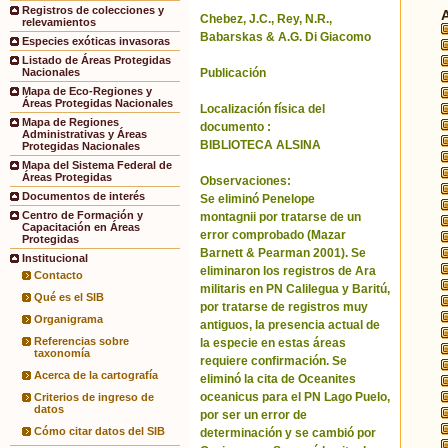
Registros de colecciones y
Chebez, J.C., Rey, N.R.,
relevamientos
Babarskas & A.G. Di Giacomo
Especies exóticas invasoras
Listado de Áreas Protegidas
Publicación
Nacionales
Mapa de Eco-Regiones y
Áreas Protegidas Nacionales
Localización física del
Mapa de Regiones
documento :
Administrativas y Áreas
BIBLIOTECA ALSINA
Protegidas Nacionales
Mapa del Sistema Federal de
Áreas Protegidas
Observaciones:
Documentos de interés
Se eliminó Penelope
Centro de Formación y
montagnii por tratarse de un
Capacitación en Áreas
error comprobado (Mazar
Protegidas
Barnett & Pearman 2001). Se
Institucional
eliminaron los registros de Ara
Contacto
militaris en PN Calilegua y Baritú,
Qué es el SIB
por tratarse de registros muy
Organigrama
antiguos, la presencia actual de
Referencias sobre
la especie en estas áreas
taxonomía
requiere confirmación. Se
Acerca de la cartografía
eliminó la cita de Oceanites
oceanicus para el PN Lago Puelo,
Criterios de ingreso de
datos
por ser un error de
Cómo citar datos del SIB
determinación y se cambió por