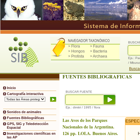
BUSCA
> Flora
> Fauna
> Hongos
> Bacteria
> Protista
> Archaea
Ejs.: Pa
/ Mburu
Buscad
FUENTES BIBLIOGRAFICAS
Inicio
BUSCAR FUENTE
Cartografía interactiva
Ejs.: dimitri / 1995 / flora
Sonidos de animales
Fuentes Bibliográficas
Las Aves de los Parques
ESPEC
GPS, SIG y Teledetección
Nacionales de la Argentina.
Espacial
126 pp. LOLA. Buenos Aires.
H
Investigaciones científicas en
las AP