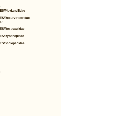
)
Pluvianellidae
/Recurvirostridae
s)
/Rostratulidae
S/Rynchopidae
S/Scolopacidae
)