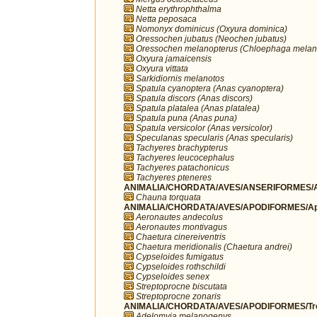
Netta erythrophthalma
Netta peposaca
Nomonyx dominicus (Oxyura dominica)
Oressochen jubatus (Neochen jubatus)
Oressochen melanopterus (Chloephaga melan
Oxyura jamaicensis
Oxyura vittata
Sarkidiornis melanotos
Spatula cyanoptera (Anas cyanoptera)
Spatula discors (Anas discors)
Spatula platalea (Anas platalea)
Spatula puna (Anas puna)
Spatula versicolor (Anas versicolor)
Speculanas specularis (Anas specularis)
Tachyeres brachypterus
Tachyeres leucocephalus
Tachyeres patachonicus
Tachyeres pteneres
ANIMALIA/CHORDATA/AVES/ANSERIFORMES/A
Chauna torquata
ANIMALIA/CHORDATA/AVES/APODIFORMES/Ap
Aeronautes andecolus
Aeronautes montivagus
Chaetura cinereiventris
Chaetura meridionalis (Chaetura andrei)
Cypseloides fumigatus
Cypseloides rothschildi
Cypseloides senex
Streptoprocne biscutata
Streptoprocne zonaris
ANIMALIA/CHORDATA/AVES/APODIFORMES/Troc
Adelomyia melanogenys