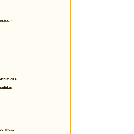
optera)
nhimidae
odidae
hilidae