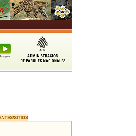
udalopex
ENTES/SITIOS