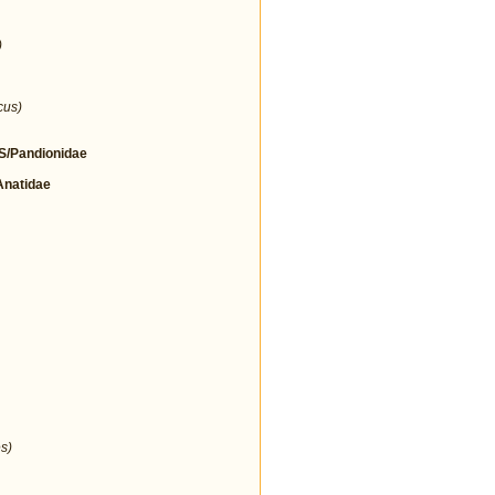
)
cus)
/Pandionidae
natidae
s)