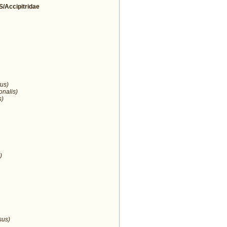
Accipitridae
us)
onalis)
s)
)
sus)