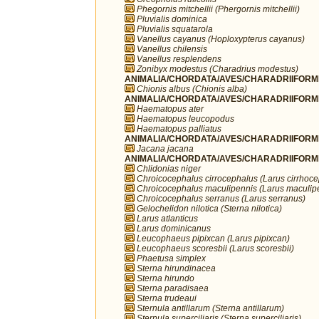
Phegornis mitchellii (Phergornis mitchellii)
Pluvialis dominica
Pluvialis squatarola
Vanellus cayanus (Hoploxypterus cayanus)
Vanellus chilensis
Vanellus resplendens
Zonibyx modestus (Charadrius modestus)
ANIMALIA/CHORDATA/AVES/CHARADRIIFORME
Chionis albus (Chionis alba)
ANIMALIA/CHORDATA/AVES/CHARADRIIFORME
Haematopus ater
Haematopus leucopodus
Haematopus palliatus
ANIMALIA/CHORDATA/AVES/CHARADRIIFORME
Jacana jacana
ANIMALIA/CHORDATA/AVES/CHARADRIIFORME
Chlidonias niger
Chroicocephalus cirrocephalus (Larus cirrhoc
Chroicocephalus maculipennis (Larus maculip
Chroicocephalus serranus (Larus serranus)
Gelochelidon nilotica (Sterna nilotica)
Larus atlanticus
Larus dominicanus
Leucophaeus pipixcan (Larus pipixcan)
Leucophaeus scoresbii (Larus scoresbii)
Phaetusa simplex
Sterna hirundinacea
Sterna hirundo
Sterna paradisaea
Sterna trudeaui
Sternula antillarum (Sterna antillarum)
Sternula superciliaris (Sterna superciliaris)