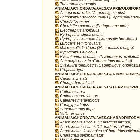
Thalurania glaucopis
ANIMALIA/CHORDATA/AVES/CAPRIMULGIFORM
Antrostomus rufus (Caprimulgus rufus)
Antrostomus sericocaudatus (Caprimulgus ser
Chordeiles minor
Chordeiles nacunda (Podager nacunda)
Eleothreptus anomalus
Hydropsalis climacocerca
Hydropsalis torquata (Hydropsalis brasiliana)
Lurocalis semitorquatus
Macropsalis forcipata (Macropsalis creagra)
Nyctidromus albicollis
Nyctiphrynus ocellatus (Nyctidromus ocellatus)
Setopagis parvula (Caprimulgus parvulus)
Systellura longirostris (Caprimulgus longirostris
Uropsalis lyra
ANIMALIA/CHORDATA/AVES/CARIAMIFORMES/
Cariama cristata
Chunga burmeisteri
ANIMALIA/CHORDATA/AVES/CATHARTIFORMES/
Cathartes aura
Cathartes burrovianus
Cathartes melambrotus
Coragyps atratus
Sarcoramphus papa
Vultur gryphus
ANIMALIA/CHORDATA/AVES/CHARADRIIFORMES
Anarhynchus alticola (Charadrius alticola)
Anarhynchus collaris (Charadrius collaris)
Anarhynchus falklandicus (Charadrius falkland
Charadrius semipalmatus
Oreopholus ruficollis