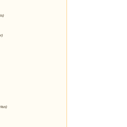
is)
r)
itus)