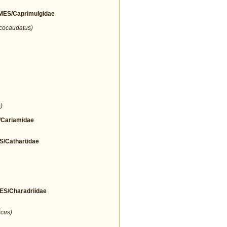
ES/Caprimulgidae
icocaudatus)
)
Cariamidae
Cathartidae
/Charadriidae
icus)