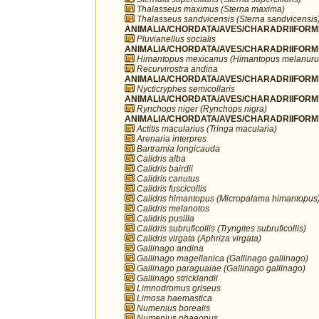
Thalasseus maximus (Sterna maxima)
Thalasseus sandvicensis (Sterna sandvicensis
ANIMALIA/CHORDATA/AVES/CHARADRIIFORMES/
Pluvianellus socialis
ANIMALIA/CHORDATA/AVES/CHARADRIIFORMES
Himantopus mexicanus (Himantopus melanuru
Recurvirostra andina
ANIMALIA/CHORDATA/AVES/CHARADRIIFORMES
Nycticryphes semicollaris
ANIMALIA/CHORDATA/AVES/CHARADRIIFORME
Rynchops niger (Rynchops nigra)
ANIMALIA/CHORDATA/AVES/CHARADRIIFORME
Actitis macularius (Tringa macularia)
Arenaria interpres
Bartramia longicauda
Calidris alba
Calidris bairdii
Calidris canutus
Calidris fuscicollis
Calidris himantopus (Micropalama himantopus
Calidris melanotos
Calidris pusilla
Calidris subruficollis (Tryngites subruficollis)
Calidris virgata (Aphriza virgata)
Gallinago andina
Gallinago magellanica (Gallinago gallinago)
Gallinago paraguaiae (Gallinago gallinago)
Gallinago stricklandii
Limnodromus griseus
Limosa haemastica
Numenius borealis
Numenius phaeopus