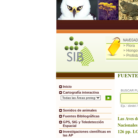
> Flora
> Hongo
> Protist
FUENTE
Inicio
BUSCAR F
Cartografía interactiva
Ejs.: dimitri 
Sonidos de animales
Fuentes Bibliográficas
Las Aves d
GPS, SIG y Teledetección
Nacionales
Espacial
126 pp. LO
Investigaciones científicas en
las AP