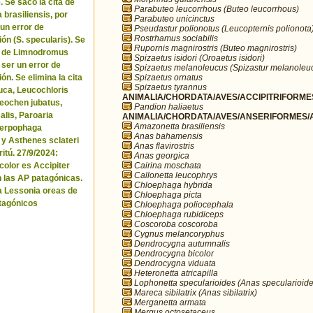
. Se sacó la cita de
Parabuteo leucorrhous (Buteo leucorrhous)
brasiliensis, por
Parabuteo unicinctus
 un error de
Pseudastur polionotus (Leucopternis polionota
Rostrhamus sociabilis
ón (S. specularis). Se
Rupornis magnirostris (Buteo magnirostris)
ta de Limnodromus
Spizaetus isidori (Oroaetus isidori)
 ser un error de
Spizaetus melanoleucus (Spizastur melanoleu
Spizaetus ornatus
ón. Se elimina la cita
Spizaetus tyrannus
uca, Leucochloris
ANIMALIA/CHORDATA/AVES/ACCIPITRIFORMES
 Neochen jubatus,
Pandion haliaetus
lis, Paroaria
ANIMALIA/CHORDATA/AVES/ANSERIFORMES/A
Amazonetta brasiliensis
Serpophaga
Anas bahamensis
 y Asthenes sclateri
Anas flavirostris
itú. 27/9/2024:
Anas georgica
Cairina moschata
icolor es Accipiter
Callonetta leucophrys
n las AP patagónicas.
Chloephaga hybrida
a Lessonia oreas de
Chloephaga picta
tagónicos
Chloephaga poliocephala
Chloephaga rubidiceps
Coscoroba coscoroba
Cygnus melancoryphus
Dendrocygna autumnalis
Dendrocygna bicolor
Dendrocygna viduata
Heteronetta atricapilla
Lophonetta specularioides (Anas specularioide
Mareca sibilatrix (Anas sibilatrix)
Merganetta armata
Mergus octosetaceus