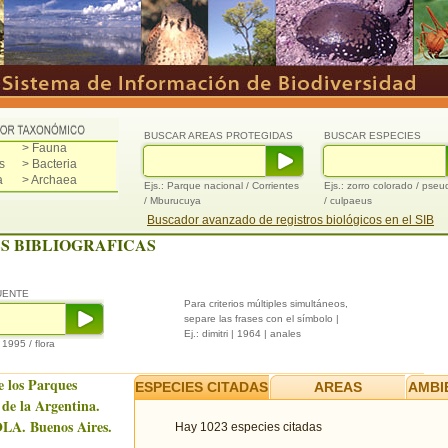
BUSCAR AREAS PROTEGIDAS
BUSCAR ESPECIES
> Fauna
s
> Bacteria
a
> Archaea
Ejs.: Parque nacional / Corrientes
Ejs.: zorro colorado / pse
/ Mburucuya
/ culpaeus
Buscador avanzado de registros biológicos en el SIB
S BIBLIOGRAFICAS
UENTE
Para criterios múltiples simultáneos,
separe las frases con el símbolo |
Ej.: dimitri | 1964 | anales
/ 1995 / flora
e los Parques
ESPECIES CITADAS
AREAS
AMBI
 de la Argentina.
LA. Buenos Aires.
Hay 1023 especies citadas