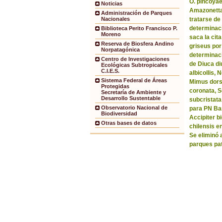
O. pincoyae
Noticias
Amazonetta 
Administración de Parques
tratarse de
Nacionales
determinaci
Biblioteca Perito Francisco P.
Moreno
saca la ci
Reserva de Biosfera Andino
griseus por
Norpatagónica
determinaci
Centro de Investigaciones
de Diuca di
Ecológicas Subtropicales
C.I.E.S.
albicollis,
Sistema Federal de Áreas
Mimus dorsa
Protegidas
coronata, 
Secretaría de Ambiente y
Desarrollo Sustentable
subcristata
Observatorio Nacional de
para PN Bar
Biodiversidad
Accipiter b
Otras bases de datos
chilensis e
Se eliminó 
parques pa