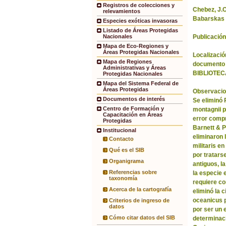
Registros de colecciones y
Chebez, J.C.
relevamientos
Babarskas 
Especies exóticas invasoras
Listado de Áreas Protegidas
Publicación
Nacionales
Mapa de Eco-Regiones y
Áreas Protegidas Nacionales
Localización
Mapa de Regiones
documento 
Administrativas y Áreas
BIBLIOTEC
Protegidas Nacionales
Mapa del Sistema Federal de
Áreas Protegidas
Observacio
Documentos de interés
Se eliminó
Centro de Formación y
montagnii p
Capacitación en Áreas
error comp
Protegidas
Barnett & 
Institucional
eliminaron 
Contacto
militaris en
Qué es el SIB
por tratars
Organigrama
antiguos, l
Referencias sobre
la especie 
taxonomía
requiere co
Acerca de la cartografía
eliminó la 
oceanicus p
Criterios de ingreso de
datos
por ser un 
Cómo citar datos del SIB
determinac