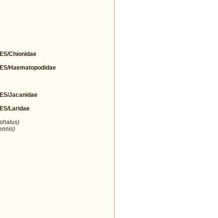
S/Chionidae
S/Haematopodidae
S/Jacanidae
S/Laridae
ephalus)
ennis)