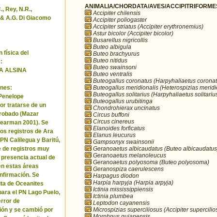
ANIMALIA/CHORDATA/AVES/ACCIPITRIFORMES/
, Rey, N.R.,
Accipiter chilensis
& A.G. Di Giacomo
Accipiter poliogaster
Accipiter striatus (Accipiter erythronemius)
Astur bicolor (Accipiter bicolor)
Busarellus nigricollis
Buteo albigula
 física del
Buteo brachyurus
Buteo nitidus
:
Buteo swainsoni
A ALSINA
Buteo ventralis
Buteogallus coronatus (Harpyhaliaetus coronat
Buteogallus meridionalis (Heterospizias meridi
nes:
Buteogallus solitarius (Harpyhaliaetus solitariu
 Penelope
Buteogallus urubitinga
or tratarse de un
Chondrohierax uncinatus
robado (Mazar
Circus buffoni
Circus cinereus
Pearman 2001). Se
Elanoides forficatus
los registros de Ara
Elanus leucurus
 PN Calilegua y Baritú,
Gampsonyx swainsonii
Geranoaetus albicaudatus (Buteo albicaudatus
e de registros muy
Geranoaetus melanoleucus
a presencia actual de
Geranoaetus polyosoma (Buteo polyosoma)
en estas áreas
Geranospiza caerulescens
nfirmación. Se
Harpagus diodon
Harpia harpyja (Harpia arpyja)
cita de Oceanites
Ictinia mississippiensis
ara el PN Lago Puelo,
Ictinia plumbea
error de
Leptodon cayanensis
Microspizias superciliosus (Accipiter supercilio
ión y se cambió por
Morphnus guianensis