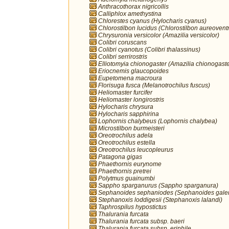
Anthracothorax nigricollis
Calliphlox amethystina
Chlorestes cyanus (Hylocharis cyanus)
Chlorostilbon lucidus (Chlorostilbon aureoventr
Chrysuronia versicolor (Amazilia versicolor)
Colibri coruscans
Colibri cyanotus (Colibri thalassinus)
Colibri serrirostris
Elliotomyia chionogaster (Amazilia chionogaste
Eriocnemis glaucopoides
Eupetomena macroura
Florisuga fusca (Melanotrochilus fuscus)
Heliomaster furcifer
Heliomaster longirostris
Hylocharis chrysura
Hylocharis sapphirina
Lophornis chalybeus (Lophornis chalybea)
Microstilbon burmeisteri
Oreotrochilus adela
Oreotrochilus estella
Oreotrochilus leucopleurus
Patagona gigas
Phaethornis eurynome
Phaethornis pretrei
Polytmus guainumbi
Sappho sparganurus (Sappho sparganura)
Sephanoides sephaniodes (Sephanoides galer
Stephanoxis loddigesii (Stephanoxis lalandi)
Taphrospilus hypostictus
Thalurania furcata
Thalurania furcata subsp. baeri
Thalurania furcata subsp. eriphile