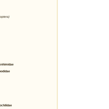
optera)
nhimidae
odidae
hilidae