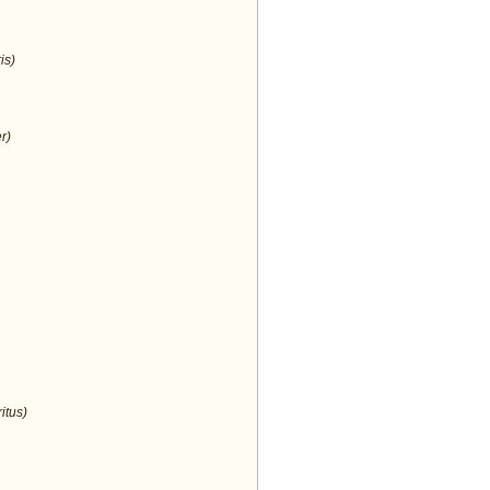
is)
r)
itus)