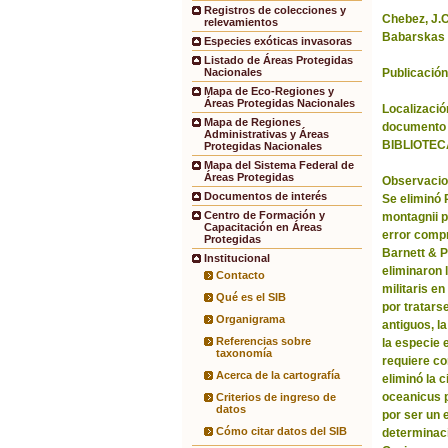
Registros de colecciones y
Chebez, J.C.
relevamientos
Babarskas 
Especies exóticas invasoras
Listado de Áreas Protegidas
Publicación
Nacionales
Mapa de Eco-Regiones y
Áreas Protegidas Nacionales
Localización
Mapa de Regiones
documento 
Administrativas y Áreas
BIBLIOTEC
Protegidas Nacionales
Mapa del Sistema Federal de
Áreas Protegidas
Observacio
Documentos de interés
Se eliminó
Centro de Formación y
montagnii p
Capacitación en Áreas
error comp
Protegidas
Barnett & 
Institucional
eliminaron 
Contacto
militaris en
Qué es el SIB
por tratars
Organigrama
antiguos, l
Referencias sobre
la especie 
taxonomía
requiere co
Acerca de la cartografía
eliminó la 
oceanicus p
Criterios de ingreso de
datos
por ser un 
Cómo citar datos del SIB
determinac