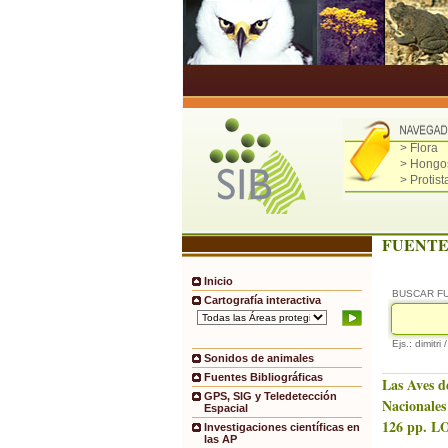
> Flora
> Hongo
> Protist
FUENTE
Inicio
BUSCAR F
Cartografía interactiva
Ejs.: dimitri 
Sonidos de animales
Fuentes Bibliográficas
Las Aves d
GPS, SIG y Teledetección
Nacionales
Espacial
126 pp. LO
Investigaciones científicas en
las AP