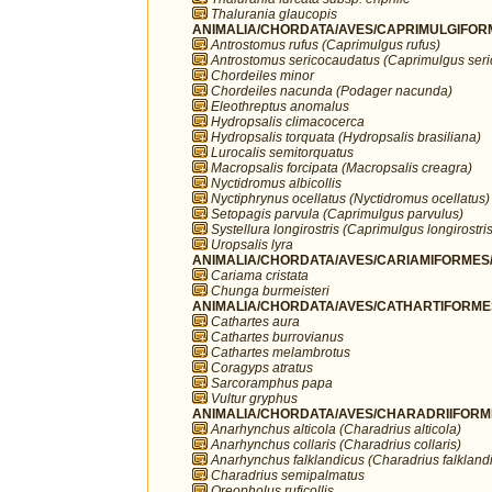
Thalurania glaucopis
ANIMALIA/CHORDATA/AVES/CAPRIMULGIFORM
Antrostomus rufus (Caprimulgus rufus)
Antrostomus sericocaudatus (Caprimulgus ser
Chordeiles minor
Chordeiles nacunda (Podager nacunda)
Eleothreptus anomalus
Hydropsalis climacocerca
Hydropsalis torquata (Hydropsalis brasiliana)
Lurocalis semitorquatus
Macropsalis forcipata (Macropsalis creagra)
Nyctidromus albicollis
Nyctiphrynus ocellatus (Nyctidromus ocellatus)
Setopagis parvula (Caprimulgus parvulus)
Systellura longirostris (Caprimulgus longirostris
Uropsalis lyra
ANIMALIA/CHORDATA/AVES/CARIAMIFORMES/
Cariama cristata
Chunga burmeisteri
ANIMALIA/CHORDATA/AVES/CATHARTIFORMES/
Cathartes aura
Cathartes burrovianus
Cathartes melambrotus
Coragyps atratus
Sarcoramphus papa
Vultur gryphus
ANIMALIA/CHORDATA/AVES/CHARADRIIFORMES
Anarhynchus alticola (Charadrius alticola)
Anarhynchus collaris (Charadrius collaris)
Anarhynchus falklandicus (Charadrius falkland
Charadrius semipalmatus
Oreopholus ruficollis