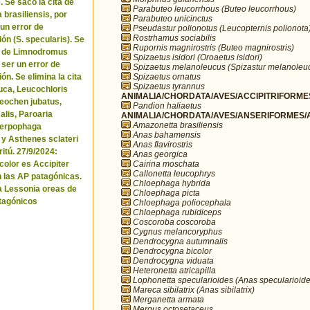
. Se sacó la cita de
Parabuteo leucorrhous (Buteo leucorrhous)
brasiliensis, por
Parabuteo unicinctus
 un error de
Pseudastur polionotus (Leucopternis polionota
Rostrhamus sociabilis
ón (S. specularis). Se
Rupornis magnirostris (Buteo magnirostris)
ta de Limnodromus
Spizaetus isidori (Oroaetus isidori)
 ser un error de
Spizaetus melanoleucus (Spizastur melanoleu
Spizaetus ornatus
ón. Se elimina la cita
Spizaetus tyrannus
uca, Leucochloris
ANIMALIA/CHORDATA/AVES/ACCIPITRIFORMES
 Neochen jubatus,
Pandion haliaetus
lis, Paroaria
ANIMALIA/CHORDATA/AVES/ANSERIFORMES/A
Amazonetta brasiliensis
Serpophaga
Anas bahamensis
 y Asthenes sclateri
Anas flavirostris
itú. 27/9/2024:
Anas georgica
Cairina moschata
icolor es Accipiter
Callonetta leucophrys
n las AP patagónicas.
Chloephaga hybrida
a Lessonia oreas de
Chloephaga picta
tagónicos
Chloephaga poliocephala
Chloephaga rubidiceps
Coscoroba coscoroba
Cygnus melancoryphus
Dendrocygna autumnalis
Dendrocygna bicolor
Dendrocygna viduata
Heteronetta atricapilla
Lophonetta specularioides (Anas specularioide
Mareca sibilatrix (Anas sibilatrix)
Merganetta armata
Mergus octosetaceus