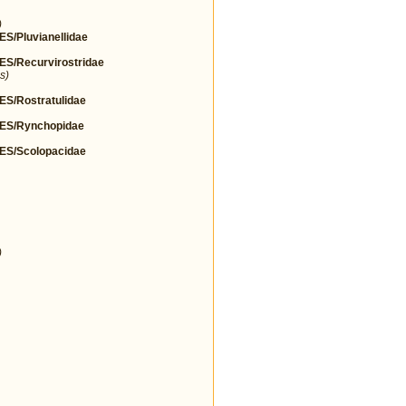
)
Pluvianellidae
/Recurvirostridae
s)
/Rostratulidae
S/Rynchopidae
S/Scolopacidae
)