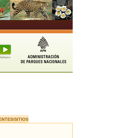
udalopex
ENTES/SITIOS