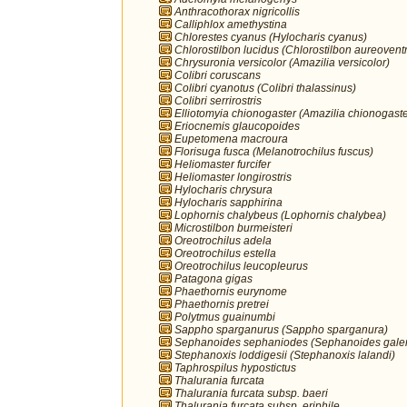
Anthracothorax nigricollis
Calliphlox amethystina
Chlorestes cyanus (Hylocharis cyanus)
Chlorostilbon lucidus (Chlorostilbon aureoventr
Chrysuronia versicolor (Amazilia versicolor)
Colibri coruscans
Colibri cyanotus (Colibri thalassinus)
Colibri serrirostris
Elliotomyia chionogaster (Amazilia chionogaste
Eriocnemis glaucopoides
Eupetomena macroura
Florisuga fusca (Melanotrochilus fuscus)
Heliomaster furcifer
Heliomaster longirostris
Hylocharis chrysura
Hylocharis sapphirina
Lophornis chalybeus (Lophornis chalybea)
Microstilbon burmeisteri
Oreotrochilus adela
Oreotrochilus estella
Oreotrochilus leucopleurus
Patagona gigas
Phaethornis eurynome
Phaethornis pretrei
Polytmus guainumbi
Sappho sparganurus (Sappho sparganura)
Sephanoides sephaniodes (Sephanoides galer
Stephanoxis loddigesii (Stephanoxis lalandi)
Taphrospilus hypostictus
Thalurania furcata
Thalurania furcata subsp. baeri
Thalurania furcata subsp. eriphile