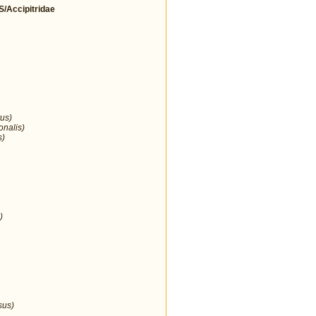
Accipitridae
us)
onalis)
s)
)
sus)