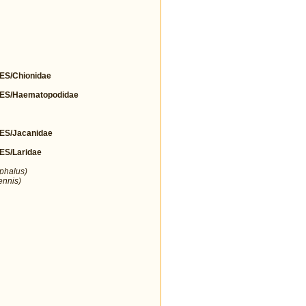
S/Chionidae
S/Haematopodidae
S/Jacanidae
S/Laridae
ephalus)
ennis)