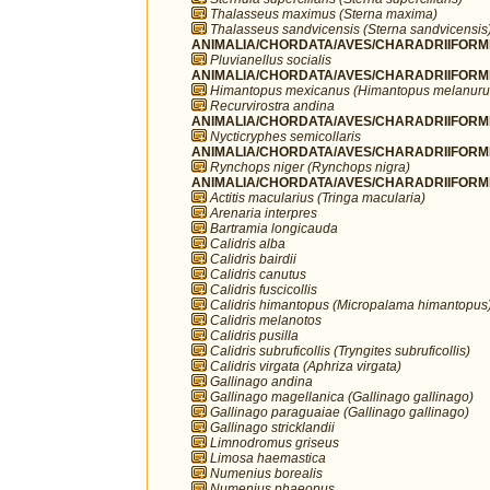
Thalasseus maximus (Sterna maxima)
Thalasseus sandvicensis (Sterna sandvicensis
ANIMALIA/CHORDATA/AVES/CHARADRIIFORMES/
Pluvianellus socialis
ANIMALIA/CHORDATA/AVES/CHARADRIIFORMES
Himantopus mexicanus (Himantopus melanuru
Recurvirostra andina
ANIMALIA/CHORDATA/AVES/CHARADRIIFORMES
Nycticryphes semicollaris
ANIMALIA/CHORDATA/AVES/CHARADRIIFORME
Rynchops niger (Rynchops nigra)
ANIMALIA/CHORDATA/AVES/CHARADRIIFORME
Actitis macularius (Tringa macularia)
Arenaria interpres
Bartramia longicauda
Calidris alba
Calidris bairdii
Calidris canutus
Calidris fuscicollis
Calidris himantopus (Micropalama himantopus
Calidris melanotos
Calidris pusilla
Calidris subruficollis (Tryngites subruficollis)
Calidris virgata (Aphriza virgata)
Gallinago andina
Gallinago magellanica (Gallinago gallinago)
Gallinago paraguaiae (Gallinago gallinago)
Gallinago stricklandii
Limnodromus griseus
Limosa haemastica
Numenius borealis
Numenius phaeopus