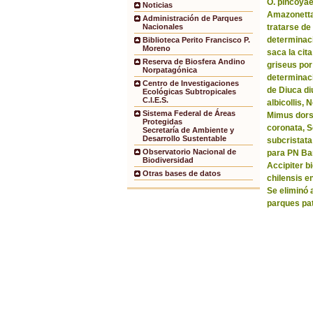
O. pincoyae
Noticias
Amazonetta 
Administración de Parques
tratarse de
Nacionales
determinaci
Biblioteca Perito Francisco P.
Moreno
saca la ci
Reserva de Biosfera Andino
griseus por
Norpatagónica
determinaci
Centro de Investigaciones
de Diuca di
Ecológicas Subtropicales
C.I.E.S.
albicollis,
Sistema Federal de Áreas
Mimus dorsa
Protegidas
coronata, 
Secretaría de Ambiente y
Desarrollo Sustentable
subcristata
Observatorio Nacional de
para PN Bar
Biodiversidad
Accipiter b
Otras bases de datos
chilensis e
Se eliminó 
parques pa