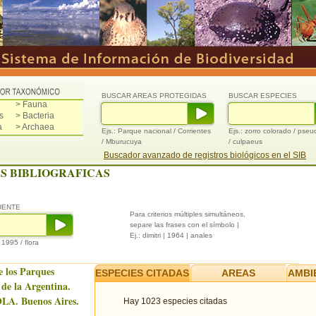
BUSCAR AREAS PROTEGIDAS
BUSCAR ESPECIES
> Fauna
s
> Bacteria
a
> Archaea
Ejs.: Parque nacional / Corrientes
Ejs.: zorro colorado / pse
/ Mburucuya
/ culpaeus
Buscador avanzado de registros biológicos en el SIB
S BIBLIOGRAFICAS
UENTE
Para criterios múltiples simultáneos,
separe las frases con el símbolo |
Ej.: dimitri | 1964 | anales
/ 1995 / flora
e los Parques
ESPECIES CITADAS
AREAS
AMBI
 de la Argentina.
LA. Buenos Aires.
Hay 1023 especies citadas