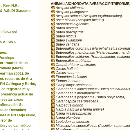
ANIMALIA/CHORDATA/AVES/ACCIPITRIFORMES/
, Rey, N.R.,
Accipiter chilensis
& A.G. Di Giacomo
Accipiter poliogaster
Accipiter striatus (Accipiter erythronemius)
Astur bicolor (Accipiter bicolor)
Busarellus nigricollis
Buteo albigula
 física del
Buteo brachyurus
Buteo nitidus
:
Buteo swainsoni
A ALSINA
Buteo ventralis
Buteogallus coronatus (Harpyhaliaetus coronat
Buteogallus meridionalis (Heterospizias meridi
nes:
Buteogallus solitarius (Harpyhaliaetus solitariu
 Penelope
Buteogallus urubitinga
or tratarse de un
Chondrohierax uncinatus
robado (Mazar
Circus buffoni
Circus cinereus
Pearman 2001). Se
Elanoides forficatus
los registros de Ara
Elanus leucurus
 PN Calilegua y Baritú,
Gampsonyx swainsonii
Geranoaetus albicaudatus (Buteo albicaudatus
e de registros muy
Geranoaetus melanoleucus
a presencia actual de
Geranoaetus polyosoma (Buteo polyosoma)
en estas áreas
Geranospiza caerulescens
nfirmación. Se
Harpagus diodon
Harpia harpyja (Harpia arpyja)
cita de Oceanites
Ictinia mississippiensis
ara el PN Lago Puelo,
Ictinia plumbea
error de
Leptodon cayanensis
Microspizias superciliosus (Accipiter supercilio
ión y se cambió por
Morphnus guianensis