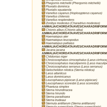
Phegornis mitchellii (Phergornis mitchellii)
Pluvialis dominica
Pluvialis squatarola
Vanellus cayanus (Hoploxypterus cayanus)
Vanellus chilensis
Vanellus resplendens
Zonibyx modestus (Charadrius modestus)
ANIMALIA/CHORDATA/AVES/CHARADRIIFORME
Chionis albus (Chionis alba)
ANIMALIA/CHORDATA/AVES/CHARADRIIFORME
Haematopus ater
Haematopus leucopodus
Haematopus palliatus
ANIMALIA/CHORDATA/AVES/CHARADRIIFORME
Jacana jacana
ANIMALIA/CHORDATA/AVES/CHARADRIIFORME
Chlidonias niger
Chroicocephalus cirrocephalus (Larus cirrhoc
Chroicocephalus maculipennis (Larus maculip
Chroicocephalus serranus (Larus serranus)
Gelochelidon nilotica (Sterna nilotica)
Larus atlanticus
Larus dominicanus
Leucophaeus pipixcan (Larus pipixcan)
Leucophaeus scoresbii (Larus scoresbii)
Phaetusa simplex
Sterna hirundinacea
Sterna hirundo
Sterna paradisaea
Sterna trudeaui
Sternula antillarum (Sterna antillarum)
Sternula superciliaris (Sterna superciliaris)