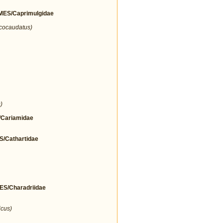
ES/Caprimulgidae
icocaudatus)
)
Cariamidae
Cathartidae
/Charadriidae
icus)