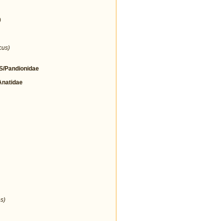
)
cus)
/Pandionidae
natidae
s)