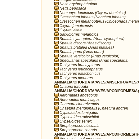
Netta erythrophthalma
Netta peposaca
Nomonyx dominicus (Oxyura dominica)
Oressochen jubatus (Neochen jubatus)
Oressochen melanopterus (Chloephaga melan
Oxyura jamaicensis
Oxyura vittata
Sarkidiornis melanotos
Spatula cyanoptera (Anas cyanoptera)
Spatula discors (Anas discors)
Spatula platalea (Anas platalea)
Spatula puna (Anas puna)
Spatula versicolor (Anas versicolor)
Speculanas specularis (Anas specularis)
Tachyeres brachypterus
Tachyeres leucocephalus
Tachyeres patachonicus
Tachyeres pteneres
ANIMALIA/CHORDATA/AVES/ANSERIFORMES/A
Chauna torquata
ANIMALIA/CHORDATA/AVES/APODIFORMES/Ap
Aeronautes andecolus
Aeronautes montivagus
Chaetura cinereiventris
Chaetura meridionalis (Chaetura andrei)
Cypseloides fumigatus
Cypseloides rothschildi
Cypseloides senex
Streptoprocne biscutata
Streptoprocne zonaris
ANIMALIA/CHORDATA/AVES/APODIFORMES/Troc
Adelomyia melanogenys