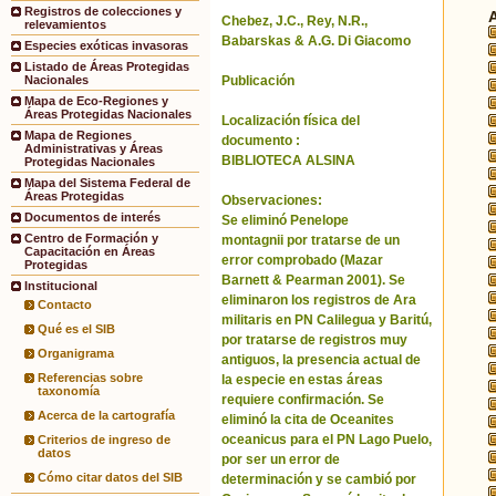
Registros de colecciones y
Chebez, J.C., Rey, N.R.,
relevamientos
Babarskas & A.G. Di Giacomo
Especies exóticas invasoras
Listado de Áreas Protegidas
Publicación
Nacionales
Mapa de Eco-Regiones y
Áreas Protegidas Nacionales
Localización física del
Mapa de Regiones
documento :
Administrativas y Áreas
BIBLIOTECA ALSINA
Protegidas Nacionales
Mapa del Sistema Federal de
Áreas Protegidas
Observaciones:
Documentos de interés
Se eliminó Penelope
Centro de Formación y
montagnii por tratarse de un
Capacitación en Áreas
error comprobado (Mazar
Protegidas
Barnett & Pearman 2001). Se
Institucional
eliminaron los registros de Ara
Contacto
militaris en PN Calilegua y Baritú,
Qué es el SIB
por tratarse de registros muy
Organigrama
antiguos, la presencia actual de
Referencias sobre
la especie en estas áreas
taxonomía
requiere confirmación. Se
Acerca de la cartografía
eliminó la cita de Oceanites
oceanicus para el PN Lago Puelo,
Criterios de ingreso de
datos
por ser un error de
Cómo citar datos del SIB
determinación y se cambió por