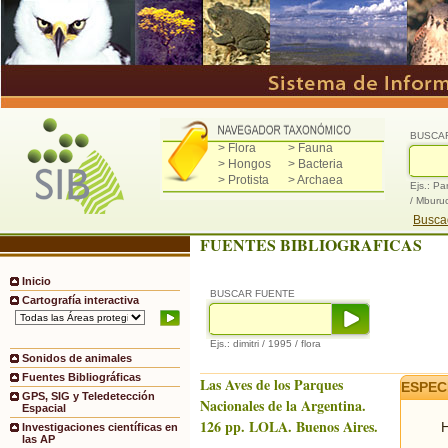
BUSCA
> Flora
> Fauna
> Hongos
> Bacteria
> Protista
> Archaea
Ejs.: Pa
/ Mburu
Buscad
FUENTES BIBLIOGRAFICAS
Inicio
BUSCAR FUENTE
Cartografía interactiva
Ejs.: dimitri / 1995 / flora
Sonidos de animales
Fuentes Bibliográficas
Las Aves de los Parques
ESPEC
GPS, SIG y Teledetección
Nacionales de la Argentina.
Espacial
126 pp. LOLA. Buenos Aires.
H
Investigaciones científicas en
las AP