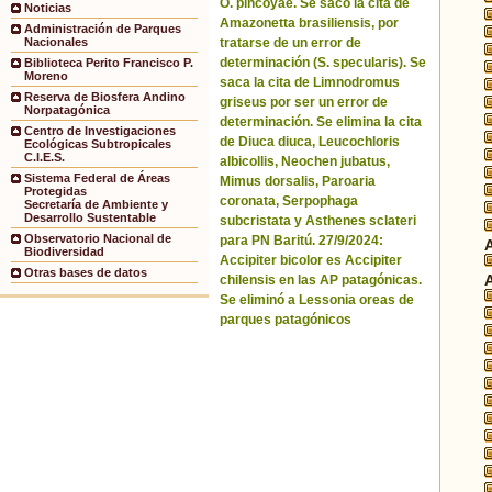
O. pincoyae. Se sacó la cita de
Noticias
Amazonetta brasiliensis, por
Administración de Parques
tratarse de un error de
Nacionales
determinación (S. specularis). Se
Biblioteca Perito Francisco P.
Moreno
saca la cita de Limnodromus
Reserva de Biosfera Andino
griseus por ser un error de
Norpatagónica
determinación. Se elimina la cita
Centro de Investigaciones
de Diuca diuca, Leucochloris
Ecológicas Subtropicales
C.I.E.S.
albicollis, Neochen jubatus,
Sistema Federal de Áreas
Mimus dorsalis, Paroaria
Protegidas
coronata, Serpophaga
Secretaría de Ambiente y
Desarrollo Sustentable
subcristata y Asthenes sclateri
Observatorio Nacional de
para PN Baritú. 27/9/2024:
Biodiversidad
Accipiter bicolor es Accipiter
Otras bases de datos
chilensis en las AP patagónicas.
Se eliminó a Lessonia oreas de
parques patagónicos