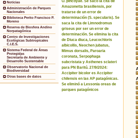
O. pincoyae. Se sacó la cita de
Noticias
Amazonetta brasiliensis, por
Administración de Parques
tratarse de un error de
Nacionales
determinación (S. specularis). Se
Biblioteca Perito Francisco P.
Moreno
saca la cita de Limnodromus
Reserva de Biosfera Andino
griseus por ser un error de
Norpatagónica
determinación. Se elimina la cita
Centro de Investigaciones
de Diuca diuca, Leucochloris
Ecológicas Subtropicales
C.I.E.S.
albicollis, Neochen jubatus,
Sistema Federal de Áreas
Mimus dorsalis, Paroaria
Protegidas
coronata, Serpophaga
Secretaría de Ambiente y
Desarrollo Sustentable
subcristata y Asthenes sclateri
Observatorio Nacional de
para PN Baritú. 27/9/2024:
Biodiversidad
Accipiter bicolor es Accipiter
Otras bases de datos
chilensis en las AP patagónicas.
Se eliminó a Lessonia oreas de
parques patagónicos