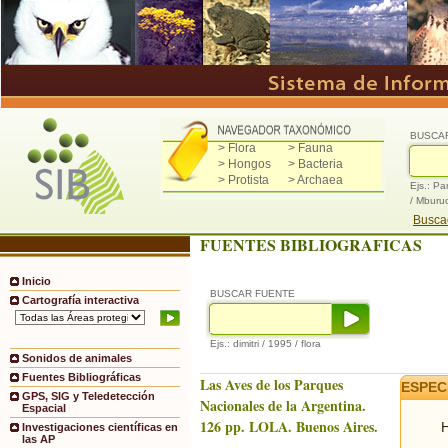
BUSCA
> Flora
> Fauna
> Hongos
> Bacteria
> Protista
> Archaea
Ejs.: Pa
/ Mburu
Buscad
FUENTES BIBLIOGRAFICAS
Inicio
BUSCAR FUENTE
Cartografía interactiva
Ejs.: dimitri / 1995 / flora
Sonidos de animales
Fuentes Bibliográficas
Las Aves de los Parques
ESPEC
GPS, SIG y Teledetección
Nacionales de la Argentina.
Espacial
126 pp. LOLA. Buenos Aires.
H
Investigaciones científicas en
las AP