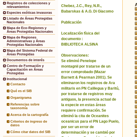
Registros de colecciones y
Chebez, J.C., Rey, N.R.,
relevamientos
Babarskas & A.G. Di Giacomo
Especies exóticas invasoras
Listado de Áreas Protegidas
Publicación
Nacionales
Mapa de Eco-Regiones y
Áreas Protegidas Nacionales
Localización física del
Mapa de Regiones
documento :
Administrativas y Áreas
BIBLIOTECA ALSINA
Protegidas Nacionales
Mapa del Sistema Federal de
Áreas Protegidas
Observaciones:
Documentos de interés
Se eliminó Penelope
Centro de Formación y
montagnii por tratarse de un
Capacitación en Áreas
error comprobado (Mazar
Protegidas
Barnett & Pearman 2001). Se
Institucional
eliminaron los registros de Ara
Contacto
militaris en PN Calilegua y Baritú,
Qué es el SIB
por tratarse de registros muy
Organigrama
antiguos, la presencia actual de
Referencias sobre
la especie en estas áreas
taxonomía
requiere confirmación. Se
Acerca de la cartografía
eliminó la cita de Oceanites
oceanicus para el PN Lago Puelo,
Criterios de ingreso de
datos
por ser un error de
Cómo citar datos del SIB
determinación y se cambió por