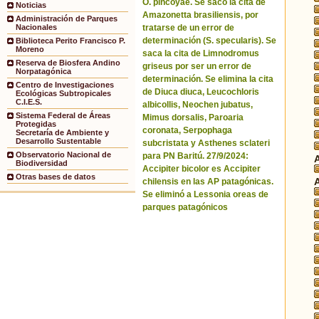
O. pincoyae. Se sacó la cita de
Noticias
Amazonetta brasiliensis, por
Administración de Parques
tratarse de un error de
Nacionales
determinación (S. specularis). Se
Biblioteca Perito Francisco P.
Moreno
saca la cita de Limnodromus
Reserva de Biosfera Andino
griseus por ser un error de
Norpatagónica
determinación. Se elimina la cita
Centro de Investigaciones
de Diuca diuca, Leucochloris
Ecológicas Subtropicales
C.I.E.S.
albicollis, Neochen jubatus,
Sistema Federal de Áreas
Mimus dorsalis, Paroaria
Protegidas
coronata, Serpophaga
Secretaría de Ambiente y
Desarrollo Sustentable
subcristata y Asthenes sclateri
Observatorio Nacional de
para PN Baritú. 27/9/2024:
Biodiversidad
Accipiter bicolor es Accipiter
Otras bases de datos
chilensis en las AP patagónicas.
Se eliminó a Lessonia oreas de
parques patagónicos