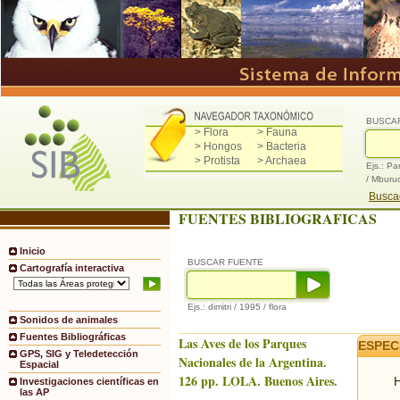
BUSCA
> Flora
> Fauna
> Hongos
> Bacteria
> Protista
> Archaea
Ejs.: Pa
/ Mburu
Buscad
FUENTES BIBLIOGRAFICAS
Inicio
BUSCAR FUENTE
Cartografía interactiva
Ejs.: dimitri / 1995 / flora
Sonidos de animales
Fuentes Bibliográficas
Las Aves de los Parques
ESPEC
GPS, SIG y Teledetección
Nacionales de la Argentina.
Espacial
126 pp. LOLA. Buenos Aires.
H
Investigaciones científicas en
las AP