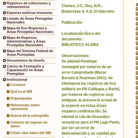
Registros de colecciones y
Chebez, J.C., Rey, N.R.,
relevamientos
Babarskas & A.G. Di Giacomo
Especies exóticas invasoras
Listado de Áreas Protegidas
Publicación
Nacionales
Mapa de Eco-Regiones y
Áreas Protegidas Nacionales
Localización física del
Mapa de Regiones
documento :
Administrativas y Áreas
BIBLIOTECA ALSINA
Protegidas Nacionales
Mapa del Sistema Federal de
Áreas Protegidas
Observaciones:
Documentos de interés
Se eliminó Penelope
Centro de Formación y
montagnii por tratarse de un
Capacitación en Áreas
error comprobado (Mazar
Protegidas
Barnett & Pearman 2001). Se
Institucional
eliminaron los registros de Ara
Contacto
militaris en PN Calilegua y Baritú,
Qué es el SIB
por tratarse de registros muy
Organigrama
antiguos, la presencia actual de
Referencias sobre
la especie en estas áreas
taxonomía
requiere confirmación. Se
Acerca de la cartografía
eliminó la cita de Oceanites
oceanicus para el PN Lago Puelo,
Criterios de ingreso de
datos
por ser un error de
Cómo citar datos del SIB
determinación y se cambió por