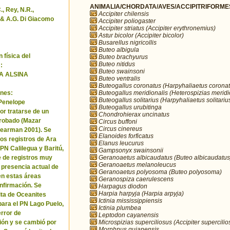
ANIMALIA/CHORDATA/AVES/ACCIPITRIFORMES/
, Rey, N.R.,
Accipiter chilensis
& A.G. Di Giacomo
Accipiter poliogaster
Accipiter striatus (Accipiter erythronemius)
Astur bicolor (Accipiter bicolor)
Busarellus nigricollis
Buteo albigula
 física del
Buteo brachyurus
Buteo nitidus
:
Buteo swainsoni
A ALSINA
Buteo ventralis
Buteogallus coronatus (Harpyhaliaetus coronat
Buteogallus meridionalis (Heterospizias meridi
nes:
Buteogallus solitarius (Harpyhaliaetus solitariu
 Penelope
Buteogallus urubitinga
or tratarse de un
Chondrohierax uncinatus
robado (Mazar
Circus buffoni
Circus cinereus
Pearman 2001). Se
Elanoides forficatus
los registros de Ara
Elanus leucurus
 PN Calilegua y Baritú,
Gampsonyx swainsonii
Geranoaetus albicaudatus (Buteo albicaudatus
e de registros muy
Geranoaetus melanoleucus
a presencia actual de
Geranoaetus polyosoma (Buteo polyosoma)
en estas áreas
Geranospiza caerulescens
nfirmación. Se
Harpagus diodon
Harpia harpyja (Harpia arpyja)
cita de Oceanites
Ictinia mississippiensis
ara el PN Lago Puelo,
Ictinia plumbea
error de
Leptodon cayanensis
Microspizias superciliosus (Accipiter supercilio
ión y se cambió por
Morphnus guianensis