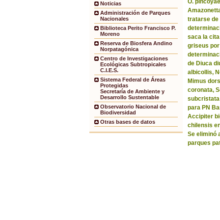
O. pincoyae
Noticias
Amazonetta 
Administración de Parques
tratarse de
Nacionales
determinaci
Biblioteca Perito Francisco P.
Moreno
saca la ci
Reserva de Biosfera Andino
griseus por
Norpatagónica
determinaci
Centro de Investigaciones
de Diuca di
Ecológicas Subtropicales
C.I.E.S.
albicollis,
Sistema Federal de Áreas
Mimus dorsa
Protegidas
coronata, 
Secretaría de Ambiente y
Desarrollo Sustentable
subcristata
Observatorio Nacional de
para PN Bar
Biodiversidad
Accipiter b
Otras bases de datos
chilensis e
Se eliminó 
parques pa