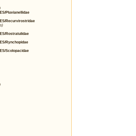
)
Pluvianellidae
/Recurvirostridae
s)
/Rostratulidae
S/Rynchopidae
S/Scolopacidae
)