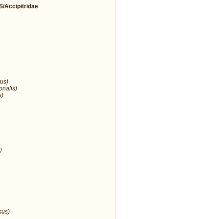
Accipitridae
us)
onalis)
s)
)
sus)