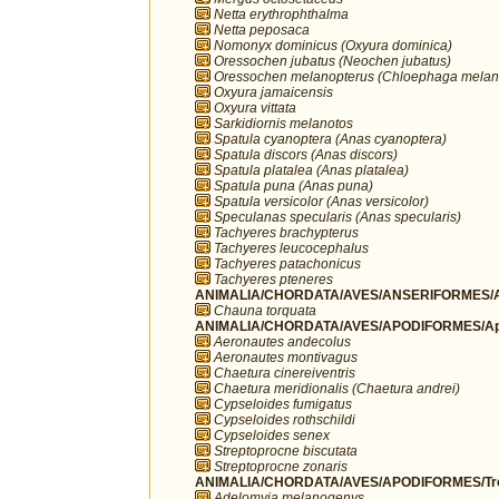
Netta erythrophthalma
Netta peposaca
Nomonyx dominicus (Oxyura dominica)
Oressochen jubatus (Neochen jubatus)
Oressochen melanopterus (Chloephaga melan
Oxyura jamaicensis
Oxyura vittata
Sarkidiornis melanotos
Spatula cyanoptera (Anas cyanoptera)
Spatula discors (Anas discors)
Spatula platalea (Anas platalea)
Spatula puna (Anas puna)
Spatula versicolor (Anas versicolor)
Speculanas specularis (Anas specularis)
Tachyeres brachypterus
Tachyeres leucocephalus
Tachyeres patachonicus
Tachyeres pteneres
ANIMALIA/CHORDATA/AVES/ANSERIFORMES/A
Chauna torquata
ANIMALIA/CHORDATA/AVES/APODIFORMES/Ap
Aeronautes andecolus
Aeronautes montivagus
Chaetura cinereiventris
Chaetura meridionalis (Chaetura andrei)
Cypseloides fumigatus
Cypseloides rothschildi
Cypseloides senex
Streptoprocne biscutata
Streptoprocne zonaris
ANIMALIA/CHORDATA/AVES/APODIFORMES/Troc
Adelomyia melanogenys