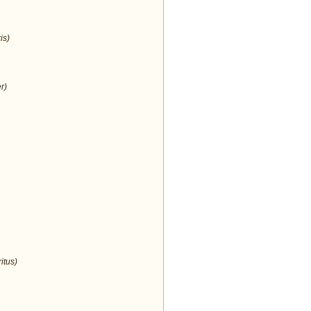
is)
r)
itus)