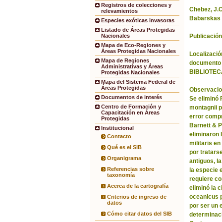
Registros de colecciones y
Chebez, J.C.
relevamientos
Babarskas 
Especies exóticas invasoras
Listado de Áreas Protegidas
Publicación
Nacionales
Mapa de Eco-Regiones y
Áreas Protegidas Nacionales
Localización
Mapa de Regiones
documento 
Administrativas y Áreas
BIBLIOTEC
Protegidas Nacionales
Mapa del Sistema Federal de
Áreas Protegidas
Observacio
Documentos de interés
Se eliminó
Centro de Formación y
montagnii p
Capacitación en Áreas
error comp
Protegidas
Barnett & 
Institucional
eliminaron 
Contacto
militaris en
Qué es el SIB
por tratars
Organigrama
antiguos, l
Referencias sobre
la especie 
taxonomía
requiere co
Acerca de la cartografía
eliminó la 
oceanicus p
Criterios de ingreso de
datos
por ser un 
Cómo citar datos del SIB
determinac