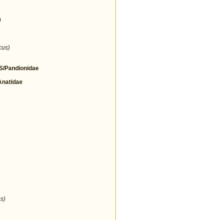
)
cus)
/Pandionidae
natidae
s)