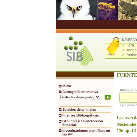
> Flora
> Hongo
> Protist
FUENTE
Inicio
BUSCAR F
Cartografía interactiva
Ejs.: dimitri 
Sonidos de animales
Fuentes Bibliográficas
Las Aves d
GPS, SIG y Teledetección
Nacionales
Espacial
126 pp. LO
Investigaciones científicas en
las AP