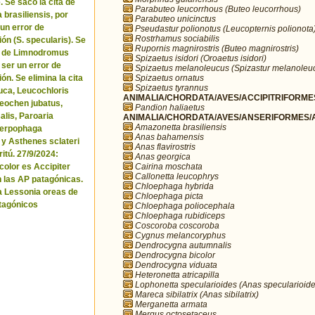
. Se sacó la cita de
Parabuteo leucorrhous (Buteo leucorrhous)
brasiliensis, por
Parabuteo unicinctus
 un error de
Pseudastur polionotus (Leucopternis polionota
Rostrhamus sociabilis
ón (S. specularis). Se
Rupornis magnirostris (Buteo magnirostris)
ta de Limnodromus
Spizaetus isidori (Oroaetus isidori)
 ser un error de
Spizaetus melanoleucus (Spizastur melanoleu
Spizaetus ornatus
ón. Se elimina la cita
Spizaetus tyrannus
uca, Leucochloris
ANIMALIA/CHORDATA/AVES/ACCIPITRIFORMES
 Neochen jubatus,
Pandion haliaetus
lis, Paroaria
ANIMALIA/CHORDATA/AVES/ANSERIFORMES/A
Amazonetta brasiliensis
Serpophaga
Anas bahamensis
 y Asthenes sclateri
Anas flavirostris
itú. 27/9/2024:
Anas georgica
Cairina moschata
icolor es Accipiter
Callonetta leucophrys
n las AP patagónicas.
Chloephaga hybrida
a Lessonia oreas de
Chloephaga picta
tagónicos
Chloephaga poliocephala
Chloephaga rubidiceps
Coscoroba coscoroba
Cygnus melancoryphus
Dendrocygna autumnalis
Dendrocygna bicolor
Dendrocygna viduata
Heteronetta atricapilla
Lophonetta specularioides (Anas specularioide
Mareca sibilatrix (Anas sibilatrix)
Merganetta armata
Mergus octosetaceus