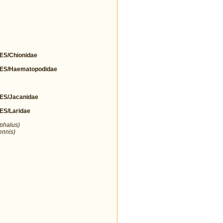
S/Chionidae
S/Haematopodidae
S/Jacanidae
S/Laridae
ephalus)
ennis)