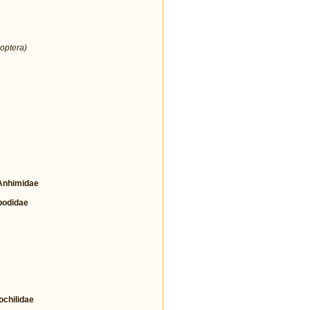
optera)
nhimidae
odidae
hilidae