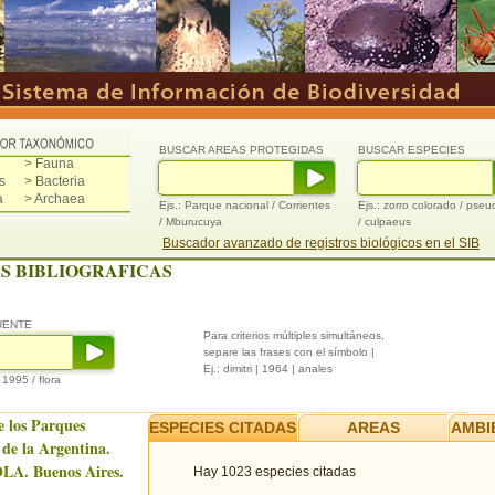
BUSCAR AREAS PROTEGIDAS
BUSCAR ESPECIES
> Fauna
s
> Bacteria
a
> Archaea
Ejs.: Parque nacional / Corrientes
Ejs.: zorro colorado / pse
/ Mburucuya
/ culpaeus
Buscador avanzado de registros biológicos en el SIB
S BIBLIOGRAFICAS
UENTE
Para criterios múltiples simultáneos,
separe las frases con el símbolo |
Ej.: dimitri | 1964 | anales
/ 1995 / flora
e los Parques
ESPECIES CITADAS
AREAS
AMBI
 de la Argentina.
LA. Buenos Aires.
Hay 1023 especies citadas