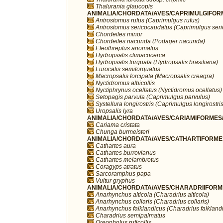
Thalurania glaucopis
ANIMALIA/CHORDATA/AVES/CAPRIMULGIFORM
Antrostomus rufus (Caprimulgus rufus)
Antrostomus sericocaudatus (Caprimulgus ser
Chordeiles minor
Chordeiles nacunda (Podager nacunda)
Eleothreptus anomalus
Hydropsalis climacocerca
Hydropsalis torquata (Hydropsalis brasiliana)
Lurocalis semitorquatus
Macropsalis forcipata (Macropsalis creagra)
Nyctidromus albicollis
Nyctiphrynus ocellatus (Nyctidromus ocellatus)
Setopagis parvula (Caprimulgus parvulus)
Systellura longirostris (Caprimulgus longirostris
Uropsalis lyra
ANIMALIA/CHORDATA/AVES/CARIAMIFORMES/
Cariama cristata
Chunga burmeisteri
ANIMALIA/CHORDATA/AVES/CATHARTIFORMES/
Cathartes aura
Cathartes burrovianus
Cathartes melambrotus
Coragyps atratus
Sarcoramphus papa
Vultur gryphus
ANIMALIA/CHORDATA/AVES/CHARADRIIFORMES
Anarhynchus alticola (Charadrius alticola)
Anarhynchus collaris (Charadrius collaris)
Anarhynchus falklandicus (Charadrius falkland
Charadrius semipalmatus
Oreopholus ruficollis