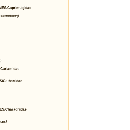
ES/Caprimulgidae
icocaudatus)
)
Cariamidae
Cathartidae
/Charadriidae
icus)