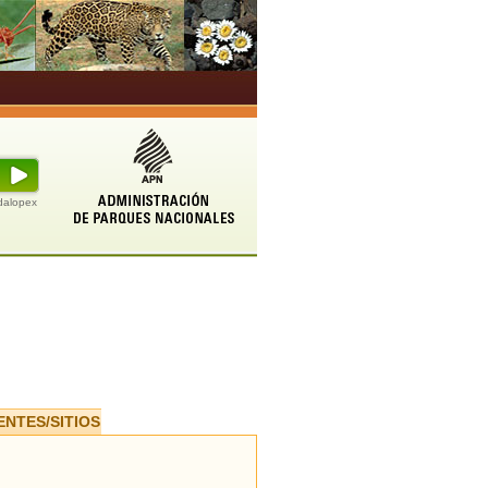
udalopex
ENTES/SITIOS