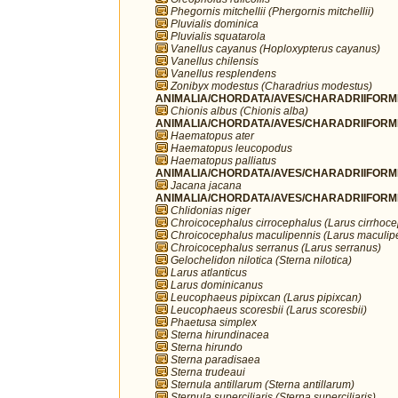
Phegornis mitchellii (Phergornis mitchellii)
Pluvialis dominica
Pluvialis squatarola
Vanellus cayanus (Hoploxypterus cayanus)
Vanellus chilensis
Vanellus resplendens
Zonibyx modestus (Charadrius modestus)
ANIMALIA/CHORDATA/AVES/CHARADRIIFORME
Chionis albus (Chionis alba)
ANIMALIA/CHORDATA/AVES/CHARADRIIFORME
Haematopus ater
Haematopus leucopodus
Haematopus palliatus
ANIMALIA/CHORDATA/AVES/CHARADRIIFORME
Jacana jacana
ANIMALIA/CHORDATA/AVES/CHARADRIIFORME
Chlidonias niger
Chroicocephalus cirrocephalus (Larus cirrhoc
Chroicocephalus maculipennis (Larus maculip
Chroicocephalus serranus (Larus serranus)
Gelochelidon nilotica (Sterna nilotica)
Larus atlanticus
Larus dominicanus
Leucophaeus pipixcan (Larus pipixcan)
Leucophaeus scoresbii (Larus scoresbii)
Phaetusa simplex
Sterna hirundinacea
Sterna hirundo
Sterna paradisaea
Sterna trudeaui
Sternula antillarum (Sterna antillarum)
Sternula superciliaris (Sterna superciliaris)