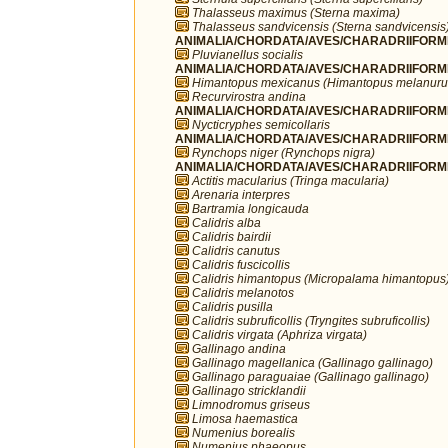
Thalasseus maximus (Sterna maxima)
Thalasseus sandvicensis (Sterna sandvicensis
ANIMALIA/CHORDATA/AVES/CHARADRIIFORMES/
Pluvianellus socialis
ANIMALIA/CHORDATA/AVES/CHARADRIIFORMES
Himantopus mexicanus (Himantopus melanuru
Recurvirostra andina
ANIMALIA/CHORDATA/AVES/CHARADRIIFORMES
Nycticryphes semicollaris
ANIMALIA/CHORDATA/AVES/CHARADRIIFORME
Rynchops niger (Rynchops nigra)
ANIMALIA/CHORDATA/AVES/CHARADRIIFORME
Actitis macularius (Tringa macularia)
Arenaria interpres
Bartramia longicauda
Calidris alba
Calidris bairdii
Calidris canutus
Calidris fuscicollis
Calidris himantopus (Micropalama himantopus
Calidris melanotos
Calidris pusilla
Calidris subruficollis (Tryngites subruficollis)
Calidris virgata (Aphriza virgata)
Gallinago andina
Gallinago magellanica (Gallinago gallinago)
Gallinago paraguaiae (Gallinago gallinago)
Gallinago stricklandii
Limnodromus griseus
Limosa haemastica
Numenius borealis
Numenius phaeopus