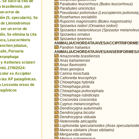
. Se sacó la cita de
Parabuteo leucorrhous (Buteo leucorrhous)
brasiliensis, por
Parabuteo unicinctus
 un error de
Pseudastur polionotus (Leucopternis polionota
Rostrhamus sociabilis
ón (S. specularis). Se
Rupornis magnirostris (Buteo magnirostris)
ta de Limnodromus
Spizaetus isidori (Oroaetus isidori)
 ser un error de
Spizaetus melanoleucus (Spizastur melanoleu
Spizaetus ornatus
ón. Se elimina la cita
Spizaetus tyrannus
uca, Leucochloris
ANIMALIA/CHORDATA/AVES/ACCIPITRIFORMES
 Neochen jubatus,
Pandion haliaetus
lis, Paroaria
ANIMALIA/CHORDATA/AVES/ANSERIFORMES/A
Amazonetta brasiliensis
Serpophaga
Anas bahamensis
 y Asthenes sclateri
Anas flavirostris
itú. 27/9/2024:
Anas georgica
Cairina moschata
icolor es Accipiter
Callonetta leucophrys
n las AP patagónicas.
Chloephaga hybrida
a Lessonia oreas de
Chloephaga picta
tagónicos
Chloephaga poliocephala
Chloephaga rubidiceps
Coscoroba coscoroba
Cygnus melancoryphus
Dendrocygna autumnalis
Dendrocygna bicolor
Dendrocygna viduata
Heteronetta atricapilla
Lophonetta specularioides (Anas specularioide
Mareca sibilatrix (Anas sibilatrix)
Merganetta armata
Mergus octosetaceus