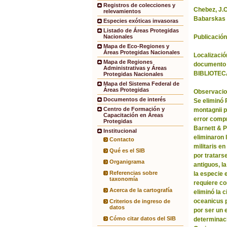
Registros de colecciones y
Chebez, J.C.
relevamientos
Babarskas 
Especies exóticas invasoras
Listado de Áreas Protegidas
Publicación
Nacionales
Mapa de Eco-Regiones y
Áreas Protegidas Nacionales
Localización
Mapa de Regiones
documento 
Administrativas y Áreas
BIBLIOTEC
Protegidas Nacionales
Mapa del Sistema Federal de
Áreas Protegidas
Observacio
Documentos de interés
Se eliminó
Centro de Formación y
montagnii p
Capacitación en Áreas
error comp
Protegidas
Barnett & 
Institucional
eliminaron 
Contacto
militaris en
Qué es el SIB
por tratars
Organigrama
antiguos, l
Referencias sobre
la especie 
taxonomía
requiere co
Acerca de la cartografía
eliminó la 
oceanicus p
Criterios de ingreso de
datos
por ser un 
Cómo citar datos del SIB
determinac