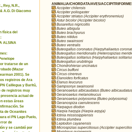
ANIMALIA/CHORDATA/AVES/ACCIPITRIFORMES/
, Rey, N.R.,
Accipiter chilensis
& A.G. Di Giacomo
Accipiter poliogaster
Accipiter striatus (Accipiter erythronemius)
Astur bicolor (Accipiter bicolor)
Busarellus nigricollis
Buteo albigula
 física del
Buteo brachyurus
Buteo nitidus
:
Buteo swainsoni
A ALSINA
Buteo ventralis
Buteogallus coronatus (Harpyhaliaetus coronat
Buteogallus meridionalis (Heterospizias meridi
nes:
Buteogallus solitarius (Harpyhaliaetus solitariu
 Penelope
Buteogallus urubitinga
or tratarse de un
Chondrohierax uncinatus
robado (Mazar
Circus buffoni
Circus cinereus
Pearman 2001). Se
Elanoides forficatus
los registros de Ara
Elanus leucurus
 PN Calilegua y Baritú,
Gampsonyx swainsonii
Geranoaetus albicaudatus (Buteo albicaudatus
e de registros muy
Geranoaetus melanoleucus
a presencia actual de
Geranoaetus polyosoma (Buteo polyosoma)
en estas áreas
Geranospiza caerulescens
nfirmación. Se
Harpagus diodon
Harpia harpyja (Harpia arpyja)
cita de Oceanites
Ictinia mississippiensis
ara el PN Lago Puelo,
Ictinia plumbea
error de
Leptodon cayanensis
Microspizias superciliosus (Accipiter supercilio
ión y se cambió por
Morphnus guianensis