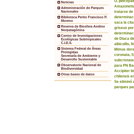
O. pincoyae
Noticias
Amazonetta 
Administración de Parques
tratarse de
Nacionales
determinaci
Biblioteca Perito Francisco P.
Moreno
saca la ci
Reserva de Biosfera Andino
griseus por
Norpatagónica
determinaci
Centro de Investigaciones
de Diuca di
Ecológicas Subtropicales
C.I.E.S.
albicollis,
Sistema Federal de Áreas
Mimus dorsa
Protegidas
coronata, 
Secretaría de Ambiente y
Desarrollo Sustentable
subcristata
Observatorio Nacional de
para PN Bar
Biodiversidad
Accipiter b
Otras bases de datos
chilensis e
Se eliminó 
parques pa