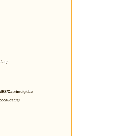
itus)
ES/Caprimulgidae
icocaudatus)