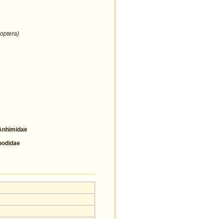
optera)
nhimidae
odidae