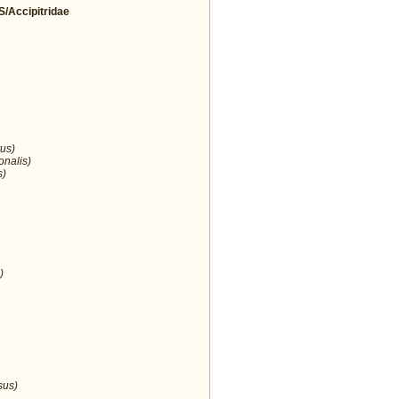
Accipitridae
us)
onalis)
s)
)
sus)