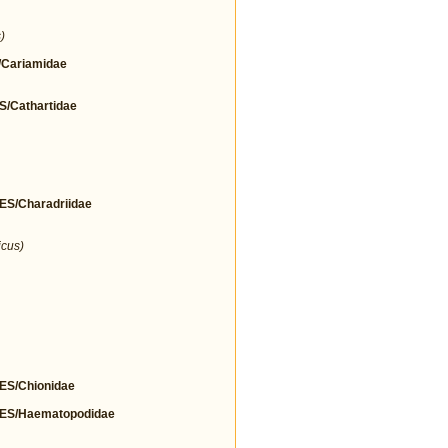
)
Cariamidae
Cathartidae
/Charadriidae
icus)
S/Chionidae
S/Haematopodidae