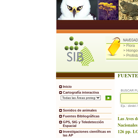
> Flora
> Hongo
> Protist
FUENTE
Inicio
BUSCAR F
Cartografía interactiva
Ejs.: dimitri 
Sonidos de animales
Fuentes Bibliográficas
Las Aves d
GPS, SIG y Teledetección
Nacionales
Espacial
126 pp. LO
Investigaciones científicas en
las AP