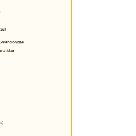
)
cus)
/Pandionidae
natidae
s)