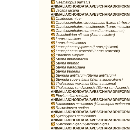
Haematopus palliatus
ANIMALIA/CHORDATA/AVES/CHARADRIIFORME
Jacana jacana
ANIMALIA/CHORDATA/AVES/CHARADRIIFORME
Chlidonias niger
Chroicocephalus cirrocephalus (Larus cirrhoc
Chroicocephalus maculipennis (Larus maculip
Chroicocephalus serranus (Larus serranus)
Gelochelidon nilotica (Sterna nilotica)
Larus atlanticus
Larus dominicanus
Leucophaeus pipixcan (Larus pipixcan)
Leucophaeus scoresbii (Larus scoresbii)
Phaetusa simplex
Sterna hirundinacea
Sterna hirundo
Sterna paradisaea
Sterna trudeaui
Sternula antillarum (Sterna antillarum)
Sternula superciliaris (Sterna superciliaris)
Thalasseus maximus (Sterna maxima)
Thalasseus sandvicensis (Sterna sandvicensis
ANIMALIA/CHORDATA/AVES/CHARADRIIFORMES/
Pluvianellus socialis
ANIMALIA/CHORDATA/AVES/CHARADRIIFORMES
Himantopus mexicanus (Himantopus melanuru
Recurvirostra andina
ANIMALIA/CHORDATA/AVES/CHARADRIIFORMES
Nycticryphes semicollaris
ANIMALIA/CHORDATA/AVES/CHARADRIIFORME
Rynchops niger (Rynchops nigra)
ANIMALIA/CHORDATA/AVES/CHARADRIIFORME