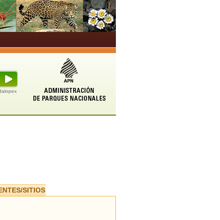
udalopex
ENTES/SITIOS