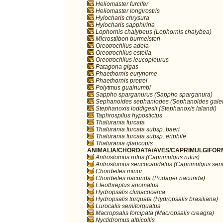
Heliomaster furcifer
Heliomaster longirostris
Hylocharis chrysura
Hylocharis sapphirina
Lophornis chalybeus (Lophornis chalybea)
Microstilbon burmeisteri
Oreotrochilus adela
Oreotrochilus estella
Oreotrochilus leucopleurus
Patagona gigas
Phaethornis eurynome
Phaethornis pretrei
Polytmus guainumbi
Sappho sparganurus (Sappho sparganura)
Sephanoides sephaniodes (Sephanoides galer
Stephanoxis loddigesii (Stephanoxis lalandi)
Taphrospilus hypostictus
Thalurania furcata
Thalurania furcata subsp. baeri
Thalurania furcata subsp. eriphile
Thalurania glaucopis
ANIMALIA/CHORDATA/AVES/CAPRIMULGIFORM
Antrostomus rufus (Caprimulgus rufus)
Antrostomus sericocaudatus (Caprimulgus ser
Chordeiles minor
Chordeiles nacunda (Podager nacunda)
Eleothreptus anomalus
Hydropsalis climacocerca
Hydropsalis torquata (Hydropsalis brasiliana)
Lurocalis semitorquatus
Macropsalis forcipata (Macropsalis creagra)
Nyctidromus albicollis