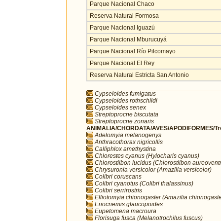
Parque Nacional Chaco
Reserva Natural Formosa
Parque Nacional Iguazú
Parque Nacional Mburucuyá
Parque Nacional Río Pilcomayo
Parque Nacional El Rey
Reserva Natural Estricta San Antonio
Cypseloides fumigatus
Cypseloides rothschildi
Cypseloides senex
Streptoprocne biscutata
Streptoprocne zonaris
ANIMALIA/CHORDATA/AVES/APODIFORMES/Troc
Adelomyia melanogenys
Anthracothorax nigricollis
Calliphlox amethystina
Chlorestes cyanus (Hylocharis cyanus)
Chlorostilbon lucidus (Chlorostilbon aureoventr
Chrysuronia versicolor (Amazilia versicolor)
Colibri coruscans
Colibri cyanotus (Colibri thalassinus)
Colibri serrirostris
Elliotomyia chionogaster (Amazilia chionogaste
Eriocnemis glaucopoides
Eupetomena macroura
Florisuga fusca (Melanotrochilus fuscus)