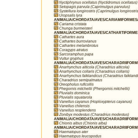
Nyctiphrynus ocellatus (Nyctidromus ocellatus)
Setopagis parvula (Caprimulgus parvulus)
Systellura longirostris (Caprimulgus longirostris
Uropsalis lyra
ANIMALIA/CHORDATA/AVES/CARIAMIFORMES/
Cariama cristata
Chunga burmeisteri
ANIMALIA/CHORDATA/AVES/CATHARTIFORMES/
Cathartes aura
Cathartes burrovianus
Cathartes melambrotus
Coragyps atratus
Sarcoramphus papa
Vultur gryphus
ANIMALIA/CHORDATA/AVES/CHARADRIIFORMES
Anarhynchus alticola (Charadrius alticola)
Anarhynchus collaris (Charadrius collaris)
Anarhynchus falklandicus (Charadrius falkland
Charadrius semipalmatus
Oreopholus ruficollis
Phegornis mitchellii (Phergornis mitchellii)
Pluvialis dominica
Pluvialis squatarola
Vanellus cayanus (Hoploxypterus cayanus)
Vanellus chilensis
Vanellus resplendens
Zonibyx modestus (Charadrius modestus)
ANIMALIA/CHORDATA/AVES/CHARADRIIFORME
Chionis albus (Chionis alba)
ANIMALIA/CHORDATA/AVES/CHARADRIIFORME
Haematopus ater
Haematopus leucopodus