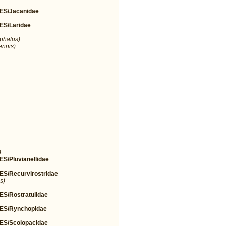
S/Jacanidae
S/Laridae
ephalus)
ennis)
)
Pluvianellidae
/Recurvirostridae
s)
/Rostratulidae
S/Rynchopidae
S/Scolopacidae