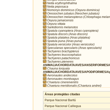
Netta erythrophthalma
Netta peposaca
Nomonyx dominicus (Oxyura dominica)
Oressochen jubatus (Neochen jubatus)
Oressochen melanopterus (Chloephaga melan
Oxyura jamaicensis
Oxyura vittata
Sarkidiornis melanotos
Spatula cyanoptera (Anas cyanoptera)
Spatula discors (Anas discors)
Spatula platalea (Anas platalea)
Spatula puna (Anas puna)
Spatula versicolor (Anas versicolor)
Speculanas specularis (Anas specularis)
Tachyeres brachypterus
Tachyeres leucocephalus
Tachyeres patachonicus
Tachyeres pteneres
ANIMALIA/CHORDATA/AVES/ANSERIFORMES/A
Chauna torquata
ANIMALIA/CHORDATA/AVES/APODIFORMES/Ap
Aeronautes andecolus
Aeronautes montivagus
Chaetura cinereiventris
Chaetura meridionalis (Chaetura andrei)
Áreas protegidas citadas
Parque Nacional Baritú
Parque Nacional Calilegua