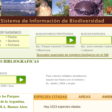
BUSCAR AREAS PROTEGIDAS
BUSCAR ESPECIES
> Fauna
s
> Bacteria
a
> Archaea
Ejs.: Parque nacional / Corrientes
Ejs.: zorro colorado / pse
/ Mburucuya
/ culpaeus
Buscador avanzado de registros biológicos en el SIB
S BIBLIOGRAFICAS
UENTE
Para criterios múltiples simultáneos,
separe las frases con el símbolo |
Ej.: dimitri | 1964 | anales
/ 1995 / flora
e los Parques
ESPECIES CITADAS
AREAS
AMBI
 de la Argentina.
LA. Buenos Aires.
Hay 1023 especies citadas