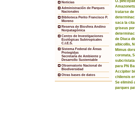
O. pincoyae
Noticias
Amazonetta 
Administración de Parques
tratarse de
Nacionales
determinaci
Biblioteca Perito Francisco P.
Moreno
saca la ci
Reserva de Biosfera Andino
griseus por
Norpatagónica
determinaci
Centro de Investigaciones
de Diuca di
Ecológicas Subtropicales
C.I.E.S.
albicollis,
Sistema Federal de Áreas
Mimus dorsa
Protegidas
coronata, 
Secretaría de Ambiente y
Desarrollo Sustentable
subcristata
Observatorio Nacional de
para PN Bar
Biodiversidad
Accipiter b
Otras bases de datos
chilensis e
Se eliminó 
parques pa