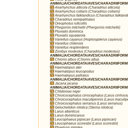
ANIMALIA/CHORDATA/AVES/CHARADRIIFORMES
Anarhynchus alticola (Charadrius alticola)
Anarhynchus collaris (Charadrius collaris)
Anarhynchus falklandicus (Charadrius falkland
Charadrius semipalmatus
Oreopholus ruficollis
Phegornis mitchellii (Phergornis mitchellii)
Pluvialis dominica
Pluvialis squatarola
Vanellus cayanus (Hoploxypterus cayanus)
Vanellus chilensis
Vanellus resplendens
Zonibyx modestus (Charadrius modestus)
ANIMALIA/CHORDATA/AVES/CHARADRIIFORME
Chionis albus (Chionis alba)
ANIMALIA/CHORDATA/AVES/CHARADRIIFORME
Haematopus ater
Haematopus leucopodus
Haematopus palliatus
ANIMALIA/CHORDATA/AVES/CHARADRIIFORME
Jacana jacana
ANIMALIA/CHORDATA/AVES/CHARADRIIFORME
Chlidonias niger
Chroicocephalus cirrocephalus (Larus cirrhoc
Chroicocephalus maculipennis (Larus maculip
Chroicocephalus serranus (Larus serranus)
Gelochelidon nilotica (Sterna nilotica)
Larus atlanticus
Larus dominicanus
Leucophaeus pipixcan (Larus pipixcan)
Leucophaeus scoresbii (Larus scoresbii)
Phaetusa simplex