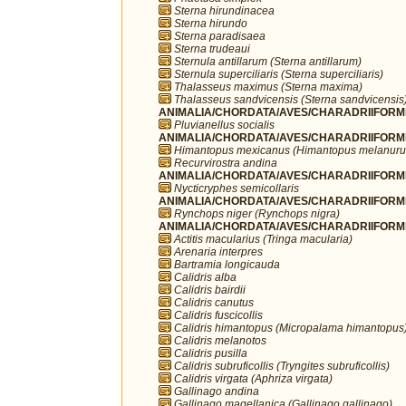
Sterna hirundinacea
Sterna hirundo
Sterna paradisaea
Sterna trudeaui
Sternula antillarum (Sterna antillarum)
Sternula superciliaris (Sterna superciliaris)
Thalasseus maximus (Sterna maxima)
Thalasseus sandvicensis (Sterna sandvicensis
ANIMALIA/CHORDATA/AVES/CHARADRIIFORMES/
Pluvianellus socialis
ANIMALIA/CHORDATA/AVES/CHARADRIIFORMES
Himantopus mexicanus (Himantopus melanuru
Recurvirostra andina
ANIMALIA/CHORDATA/AVES/CHARADRIIFORMES
Nycticryphes semicollaris
ANIMALIA/CHORDATA/AVES/CHARADRIIFORME
Rynchops niger (Rynchops nigra)
ANIMALIA/CHORDATA/AVES/CHARADRIIFORME
Actitis macularius (Tringa macularia)
Arenaria interpres
Bartramia longicauda
Calidris alba
Calidris bairdii
Calidris canutus
Calidris fuscicollis
Calidris himantopus (Micropalama himantopus
Calidris melanotos
Calidris pusilla
Calidris subruficollis (Tryngites subruficollis)
Calidris virgata (Aphriza virgata)
Gallinago andina
Gallinago magellanica (Gallinago gallinago)