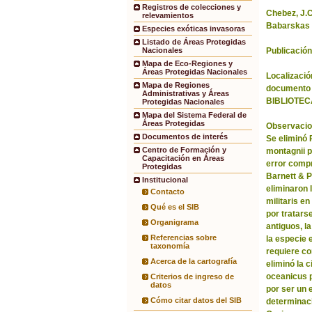
Registros de colecciones y
Chebez, J.C.
relevamientos
Babarskas 
Especies exóticas invasoras
Listado de Áreas Protegidas
Publicación
Nacionales
Mapa de Eco-Regiones y
Áreas Protegidas Nacionales
Localización
Mapa de Regiones
documento 
Administrativas y Áreas
BIBLIOTEC
Protegidas Nacionales
Mapa del Sistema Federal de
Áreas Protegidas
Observacio
Documentos de interés
Se eliminó
Centro de Formación y
montagnii p
Capacitación en Áreas
error comp
Protegidas
Barnett & 
Institucional
eliminaron 
Contacto
militaris en
Qué es el SIB
por tratars
Organigrama
antiguos, l
Referencias sobre
la especie 
taxonomía
requiere co
Acerca de la cartografía
eliminó la 
oceanicus p
Criterios de ingreso de
datos
por ser un 
Cómo citar datos del SIB
determinac