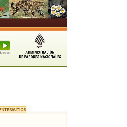
udalopex
ENTES/SITIOS