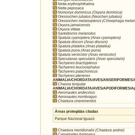
Netta erythrophthalma
Netta peposaca
Nomonyx dominicus (Oxyura dominica)
Oressochen jubatus (Neochen jubatus)
Oressochen melanopterus (Chloephaga melan
Oxyura jamaicensis
Oxyura vittata
Sarkidiornis melanotos
Spatula cyanoptera (Anas cyanoptera)
Spatula discors (Anas discors)
Spatula platalea (Anas platalea)
Spatula puna (Anas puna)
Spatula versicolor (Anas versicolor)
Speculanas specularis (Anas specularis)
Tachyeres brachypterus
Tachyeres leucocephalus
Tachyeres patachonicus
Tachyeres pteneres
ANIMALIA/CHORDATA/AVES/ANSERIFORMES/A
Chauna torquata
ANIMALIA/CHORDATA/AVES/APODIFORMES/Ap
Aeronautes andecolus
Aeronautes montivagus
Chaetura cinereiventris
Áreas protegidas citadas
Parque Nacional Iguazú
Chaetura meridionalis (Chaetura andrei)
Cypseloides fumigatus