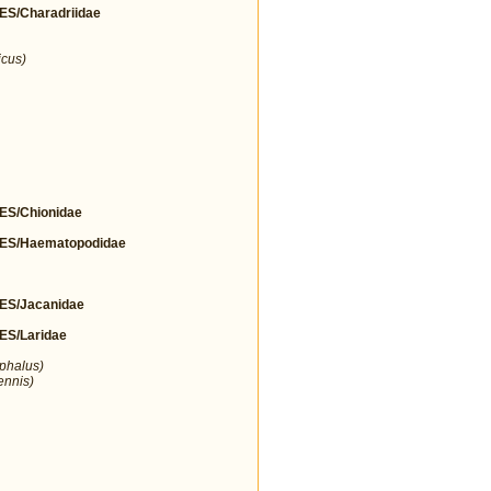
/Charadriidae
icus)
S/Chionidae
S/Haematopodidae
S/Jacanidae
S/Laridae
ephalus)
ennis)