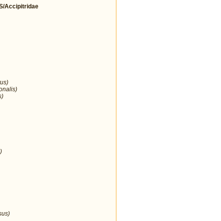
Accipitridae
us)
onalis)
s)
)
sus)