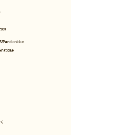
)
cus)
/Pandionidae
natidae
s)