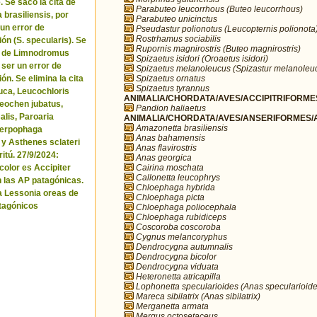
. Se sacó la cita de
Parabuteo leucorrhous (Buteo leucorrhous)
brasiliensis, por
Parabuteo unicinctus
 un error de
Pseudastur polionotus (Leucopternis polionota
Rostrhamus sociabilis
ón (S. specularis). Se
Rupornis magnirostris (Buteo magnirostris)
ta de Limnodromus
Spizaetus isidori (Oroaetus isidori)
 ser un error de
Spizaetus melanoleucus (Spizastur melanoleu
Spizaetus ornatus
ón. Se elimina la cita
Spizaetus tyrannus
uca, Leucochloris
ANIMALIA/CHORDATA/AVES/ACCIPITRIFORMES
 Neochen jubatus,
Pandion haliaetus
lis, Paroaria
ANIMALIA/CHORDATA/AVES/ANSERIFORMES/A
Amazonetta brasiliensis
Serpophaga
Anas bahamensis
 y Asthenes sclateri
Anas flavirostris
itú. 27/9/2024:
Anas georgica
Cairina moschata
icolor es Accipiter
Callonetta leucophrys
n las AP patagónicas.
Chloephaga hybrida
a Lessonia oreas de
Chloephaga picta
tagónicos
Chloephaga poliocephala
Chloephaga rubidiceps
Coscoroba coscoroba
Cygnus melancoryphus
Dendrocygna autumnalis
Dendrocygna bicolor
Dendrocygna viduata
Heteronetta atricapilla
Lophonetta specularioides (Anas specularioide
Mareca sibilatrix (Anas sibilatrix)
Merganetta armata
Mergus octosetaceus