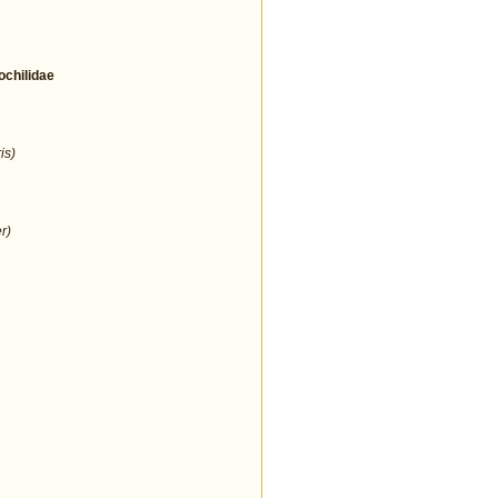
hilidae
is)
r)