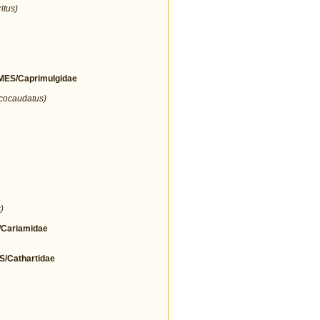
itus)
ES/Caprimulgidae
icocaudatus)
)
Cariamidae
Cathartidae