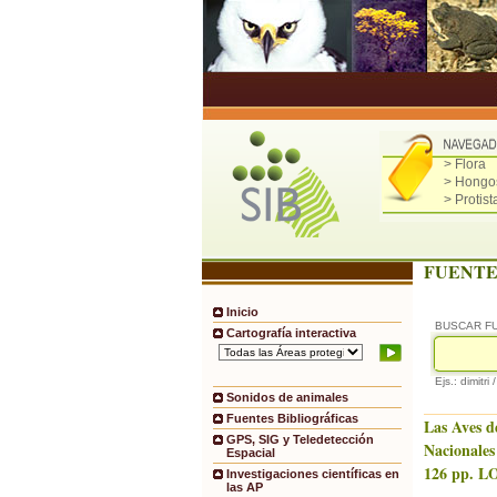
> Flora
> Hongo
> Protist
FUENTE
Inicio
BUSCAR F
Cartografía interactiva
Ejs.: dimitri 
Sonidos de animales
Fuentes Bibliográficas
Las Aves d
GPS, SIG y Teledetección
Nacionales
Espacial
126 pp. LO
Investigaciones científicas en
las AP