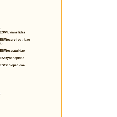
)
Pluvianellidae
/Recurvirostridae
s)
/Rostratulidae
S/Rynchopidae
S/Scolopacidae
)