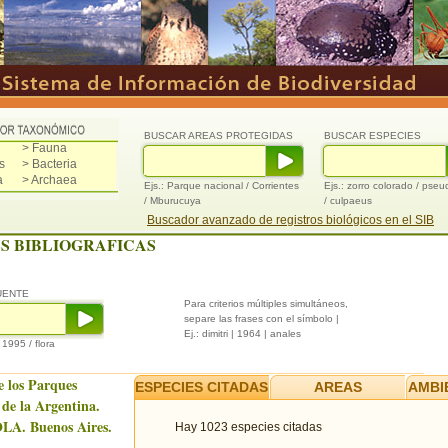
BUSCAR AREAS PROTEGIDAS
BUSCAR ESPECIES
> Fauna
s
> Bacteria
a
> Archaea
Ejs.: Parque nacional / Corrientes
Ejs.: zorro colorado / pse
/ Mburucuya
/ culpaeus
Buscador avanzado de registros biológicos en el SIB
S BIBLIOGRAFICAS
UENTE
Para criterios múltiples simultáneos,
separe las frases con el símbolo |
Ej.: dimitri | 1964 | anales
/ 1995 / flora
e los Parques
ESPECIES CITADAS
AREAS
AMBI
 de la Argentina.
LA. Buenos Aires.
Hay 1023 especies citadas