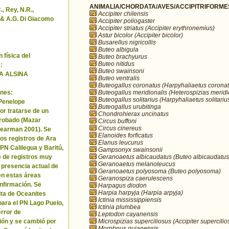
ANIMALIA/CHORDATA/AVES/ACCIPITRIFORMES/
, Rey, N.R.,
Accipiter chilensis
& A.G. Di Giacomo
Accipiter poliogaster
Accipiter striatus (Accipiter erythronemius)
Astur bicolor (Accipiter bicolor)
Busarellus nigricollis
Buteo albigula
 física del
Buteo brachyurus
Buteo nitidus
:
Buteo swainsoni
A ALSINA
Buteo ventralis
Buteogallus coronatus (Harpyhaliaetus coronat
Buteogallus meridionalis (Heterospizias meridi
nes:
Buteogallus solitarius (Harpyhaliaetus solitariu
 Penelope
Buteogallus urubitinga
or tratarse de un
Chondrohierax uncinatus
robado (Mazar
Circus buffoni
Circus cinereus
Pearman 2001). Se
Elanoides forficatus
los registros de Ara
Elanus leucurus
 PN Calilegua y Baritú,
Gampsonyx swainsonii
Geranoaetus albicaudatus (Buteo albicaudatus
e de registros muy
Geranoaetus melanoleucus
a presencia actual de
Geranoaetus polyosoma (Buteo polyosoma)
en estas áreas
Geranospiza caerulescens
nfirmación. Se
Harpagus diodon
Harpia harpyja (Harpia arpyja)
cita de Oceanites
Ictinia mississippiensis
ara el PN Lago Puelo,
Ictinia plumbea
error de
Leptodon cayanensis
Microspizias superciliosus (Accipiter supercilio
ión y se cambió por
Morphnus guianensis