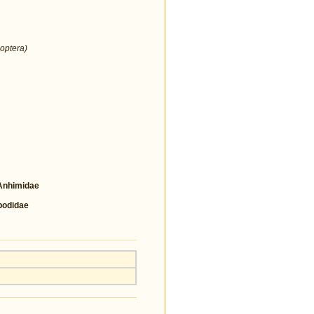
optera)
nhimidae
odidae