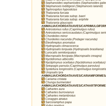
Sephanoides sephaniodes (Sephanoides galer
Stephanoxis loddigesii (Stephanoxis lalandi)
Taphrospilus hypostictus
Thalurania furcata
Thalurania furcata subsp. baeri
Thalurania furcata subsp. eriphile
Thalurania glaucopis
ANIMALIA/CHORDATA/AVES/CAPRIMULGIFORM
Antrostomus rufus (Caprimulgus rufus)
Antrostomus sericocaudatus (Caprimulgus ser
Chordeiles minor
Chordeiles nacunda (Podager nacunda)
Eleothreptus anomalus
Hydropsalis climacocerca
Hydropsalis torquata (Hydropsalis brasiliana)
Lurocalis semitorquatus
Macropsalis forcipata (Macropsalis creagra)
Nyctidromus albicollis
Nyctiphrynus ocellatus (Nyctidromus ocellatus)
Setopagis parvula (Caprimulgus parvulus)
Systellura longirostris (Caprimulgus longirostris
Uropsalis lyra
ANIMALIA/CHORDATA/AVES/CARIAMIFORMES/
Cariama cristata
Chunga burmeisteri
ANIMALIA/CHORDATA/AVES/CATHARTIFORMES/
Cathartes aura
Cathartes burrovianus
Cathartes melambrotus
Coragyps atratus
Sarcoramphus papa
Vultur gryphus