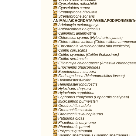
Cypseloides rothschildi
Cypseloides senex
Streptoprocne biscutata
Streptoprocne zonaris
ANIMALIA/CHORDATA/AVES/APODIFORMES/Troc
Adelomyia melanogenys
Anthracothorax nigricollis
Calliphlox amethystina
Chlorestes cyanus (Hylocharis cyanus)
Chlorostilbon lucidus (Chlorostilbon aureoventr
Chrysuronia versicolor (Amazilia versicolor)
Colibri coruscans
Colibri cyanotus (Colibri thalassinus)
Colibri serrirostris
Elliotomyia chionogaster (Amazilia chionogaste
Eriocnemis glaucopoides
Eupetomena macroura
Florisuga fusca (Melanotrochilus fuscus)
Heliomaster furcifer
Heliomaster longirostris
Hylocharis chrysura
Hylocharis sapphirina
Lophornis chalybeus (Lophornis chalybea)
Microstilbon burmeisteri
Oreotrochilus adela
Oreotrochilus estella
Oreotrochilus leucopleurus
Patagona gigas
Phaethornis eurynome
Phaethornis pretrei
Polytmus guainumbi
Sappho sparganurus (Sappho sparganura)