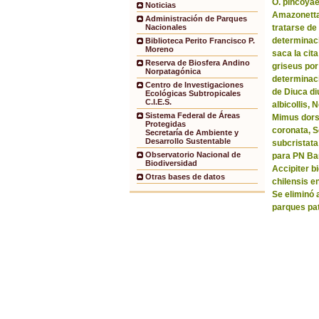
O. pincoyae
Noticias
Amazonetta 
Administración de Parques
tratarse de
Nacionales
determinaci
Biblioteca Perito Francisco P.
Moreno
saca la ci
Reserva de Biosfera Andino
griseus por
Norpatagónica
determinaci
Centro de Investigaciones
de Diuca di
Ecológicas Subtropicales
C.I.E.S.
albicollis,
Sistema Federal de Áreas
Mimus dorsa
Protegidas
coronata, 
Secretaría de Ambiente y
Desarrollo Sustentable
subcristata
Observatorio Nacional de
para PN Bar
Biodiversidad
Accipiter b
Otras bases de datos
chilensis e
Se eliminó 
parques pa