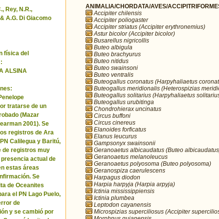
ANIMALIA/CHORDATA/AVES/ACCIPITRIFORMES/
, Rey, N.R.,
Accipiter chilensis
& A.G. Di Giacomo
Accipiter poliogaster
Accipiter striatus (Accipiter erythronemius)
Astur bicolor (Accipiter bicolor)
Busarellus nigricollis
Buteo albigula
 física del
Buteo brachyurus
Buteo nitidus
:
Buteo swainsoni
A ALSINA
Buteo ventralis
Buteogallus coronatus (Harpyhaliaetus coronat
Buteogallus meridionalis (Heterospizias meridi
nes:
Buteogallus solitarius (Harpyhaliaetus solitariu
 Penelope
Buteogallus urubitinga
or tratarse de un
Chondrohierax uncinatus
robado (Mazar
Circus buffoni
Circus cinereus
Pearman 2001). Se
Elanoides forficatus
los registros de Ara
Elanus leucurus
 PN Calilegua y Baritú,
Gampsonyx swainsonii
Geranoaetus albicaudatus (Buteo albicaudatus
e de registros muy
Geranoaetus melanoleucus
a presencia actual de
Geranoaetus polyosoma (Buteo polyosoma)
en estas áreas
Geranospiza caerulescens
nfirmación. Se
Harpagus diodon
Harpia harpyja (Harpia arpyja)
cita de Oceanites
Ictinia mississippiensis
ara el PN Lago Puelo,
Ictinia plumbea
error de
Leptodon cayanensis
Microspizias superciliosus (Accipiter supercilio
ión y se cambió por
Morphnus guianensis