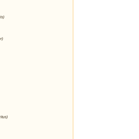
is)
r)
itus)