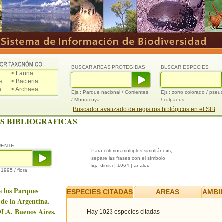
BUSCAR AREAS PROTEGIDAS
BUSCAR ESPECIES
> Fauna
s
> Bacteria
a
> Archaea
Ejs.: Parque nacional / Corrientes
Ejs.: zorro colorado / pse
/ Mburucuya
/ culpaeus
Buscador avanzado de registros biológicos en el SIB
S BIBLIOGRAFICAS
UENTE
Para criterios múltiples simultáneos,
separe las frases con el símbolo |
Ej.: dimitri | 1964 | anales
/ 1995 / flora
e los Parques
ESPECIES CITADAS
AREAS
AMBI
 de la Argentina.
LA. Buenos Aires.
Hay 1023 especies citadas