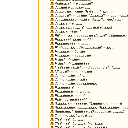
Anthracothorax nigricollis
Calliphlox amethystina
Chlorestes cyanus (Hylocharis cyanus)
Chlorostilbon lucidus (Chlorostilbon aureoventr
Chrysuronia versicolor (Amazilia versicolor)
Colibri coruscans
Colibri cyanotus (Colibri thalassinus)
Colibri serrirostris
Elliotomyia chionogaster (Amazilia chionogaste
Eriocnemis glaucopoides
Eupetomena macroura
Florisuga fusca (Melanotrochilus fuscus)
Heliomaster furcifer
Heliomaster longirostris
Hylocharis chrysura
Hylocharis sapphirina
Lophornis chalybeus (Lophornis chalybea)
Microstilbon burmeisteri
Oreotrochilus adela
Oreotrochilus estella
Oreotrochilus leucopleurus
Patagona gigas
Phaethornis eurynome
Phaethornis pretrei
Polytmus guainumbi
Sappho sparganurus (Sappho sparganura)
Sephanoides sephaniodes (Sephanoides galer
Stephanoxis loddigesii (Stephanoxis lalandi)
Taphrospilus hypostictus
Thalurania furcata
Thalurania furcata subsp. baeri
Thalurania furcata subsp. eriphile