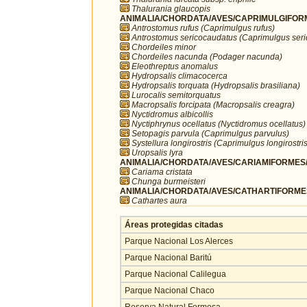
Thalurania glaucopis
ANIMALIA/CHORDATA/AVES/CAPRIMULGIFORM
Antrostomus rufus (Caprimulgus rufus)
Antrostomus sericocaudatus (Caprimulgus ser
Chordeiles minor
Chordeiles nacunda (Podager nacunda)
Eleothreptus anomalus
Hydropsalis climacocerca
Hydropsalis torquata (Hydropsalis brasiliana)
Lurocalis semitorquatus
Macropsalis forcipata (Macropsalis creagra)
Nyctidromus albicollis
Nyctiphrynus ocellatus (Nyctidromus ocellatus)
Setopagis parvula (Caprimulgus parvulus)
Systellura longirostris (Caprimulgus longirostris
Uropsalis lyra
ANIMALIA/CHORDATA/AVES/CARIAMIFORMES/
Cariama cristata
Chunga burmeisteri
ANIMALIA/CHORDATA/AVES/CATHARTIFORMES/
Cathartes aura
Áreas protegidas citadas
Parque Nacional Los Alerces
Parque Nacional Baritú
Parque Nacional Calilegua
Parque Nacional Chaco
Reserva Natural Formosa