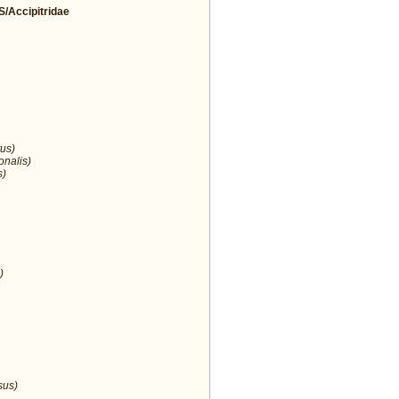
Accipitridae
us)
onalis)
s)
)
sus)