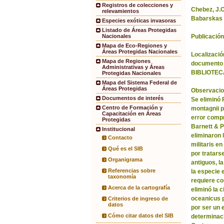
Registros de colecciones y
Chebez, J.C.
relevamientos
Babarskas 
Especies exóticas invasoras
Listado de Áreas Protegidas
Publicación
Nacionales
Mapa de Eco-Regiones y
Áreas Protegidas Nacionales
Localización
Mapa de Regiones
documento 
Administrativas y Áreas
BIBLIOTEC
Protegidas Nacionales
Mapa del Sistema Federal de
Áreas Protegidas
Observacio
Documentos de interés
Se eliminó
Centro de Formación y
montagnii p
Capacitación en Áreas
error comp
Protegidas
Barnett & 
Institucional
eliminaron 
Contacto
militaris en
Qué es el SIB
por tratars
Organigrama
antiguos, l
Referencias sobre
la especie 
taxonomía
requiere co
Acerca de la cartografía
eliminó la 
oceanicus p
Criterios de ingreso de
datos
por ser un 
Cómo citar datos del SIB
determinac