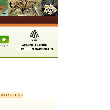
udalopex
ENTES/SITIOS