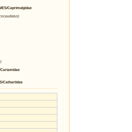
ES/Caprimulgidae
icocaudatus)
)
Cariamidae
Cathartidae