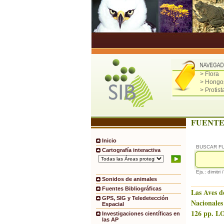
> Flora
> Hongo
> Protist
FUENTE
Inicio
BUSCAR F
Cartografía interactiva
Ejs.: dimitri 
Sonidos de animales
Fuentes Bibliográficas
Las Aves d
GPS, SIG y Teledetección
Nacionales
Espacial
126 pp. LO
Investigaciones científicas en
las AP