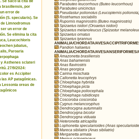
. Se sacó la cita de
Parabuteo leucorrhous (Buteo leucorrhous)
brasiliensis, por
Parabuteo unicinctus
 un error de
Pseudastur polionotus (Leucopternis polionota
Rostrhamus sociabilis
ón (S. specularis). Se
Rupornis magnirostris (Buteo magnirostris)
ta de Limnodromus
Spizaetus isidori (Oroaetus isidori)
 ser un error de
Spizaetus melanoleucus (Spizastur melanoleu
Spizaetus ornatus
ón. Se elimina la cita
Spizaetus tyrannus
uca, Leucochloris
ANIMALIA/CHORDATA/AVES/ACCIPITRIFORMES
 Neochen jubatus,
Pandion haliaetus
lis, Paroaria
ANIMALIA/CHORDATA/AVES/ANSERIFORMES/A
Amazonetta brasiliensis
Serpophaga
Anas bahamensis
 y Asthenes sclateri
Anas flavirostris
itú. 27/9/2024:
Anas georgica
Cairina moschata
icolor es Accipiter
Callonetta leucophrys
n las AP patagónicas.
Chloephaga hybrida
a Lessonia oreas de
Chloephaga picta
tagónicos
Chloephaga poliocephala
Chloephaga rubidiceps
Coscoroba coscoroba
Cygnus melancoryphus
Dendrocygna autumnalis
Dendrocygna bicolor
Dendrocygna viduata
Heteronetta atricapilla
Lophonetta specularioides (Anas specularioide
Mareca sibilatrix (Anas sibilatrix)
Merganetta armata
Mergus octosetaceus