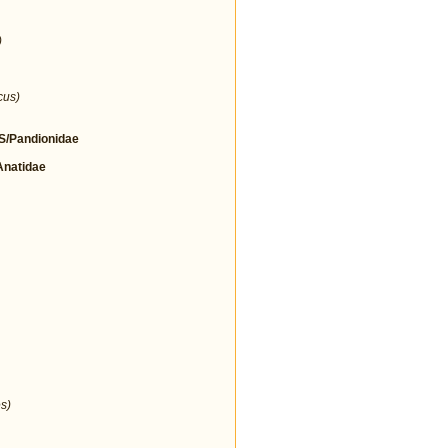
)
cus)
/Pandionidae
natidae
s)