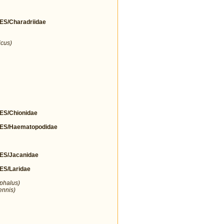
/Charadriidae
icus)
S/Chionidae
S/Haematopodidae
S/Jacanidae
S/Laridae
ephalus)
ennis)