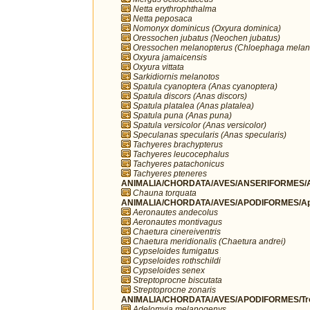
Netta erythrophthalma
Netta peposaca
Nomonyx dominicus (Oxyura dominica)
Oressochen jubatus (Neochen jubatus)
Oressochen melanopterus (Chloephaga melan
Oxyura jamaicensis
Oxyura vittata
Sarkidiornis melanotos
Spatula cyanoptera (Anas cyanoptera)
Spatula discors (Anas discors)
Spatula platalea (Anas platalea)
Spatula puna (Anas puna)
Spatula versicolor (Anas versicolor)
Speculanas specularis (Anas specularis)
Tachyeres brachypterus
Tachyeres leucocephalus
Tachyeres patachonicus
Tachyeres pteneres
ANIMALIA/CHORDATA/AVES/ANSERIFORMES/A
Chauna torquata
ANIMALIA/CHORDATA/AVES/APODIFORMES/Ap
Aeronautes andecolus
Aeronautes montivagus
Chaetura cinereiventris
Chaetura meridionalis (Chaetura andrei)
Cypseloides fumigatus
Cypseloides rothschildi
Cypseloides senex
Streptoprocne biscutata
Streptoprocne zonaris
ANIMALIA/CHORDATA/AVES/APODIFORMES/Troc
Adelomyia melanogenys