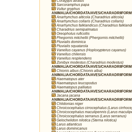
Coragyps atratus
Sarcoramphus papa
Vultur gryphus
ANIMALIA/CHORDATA/AVES/CHARADRIIFORMES
Anarhynchus alticola (Charadrius alticola)
Anarhynchus collaris (Charadrius collaris)
Anarhynchus falklandicus (Charadrius falkland
Charadrius semipalmatus
Oreopholus ruficollis
Phegornis mitchellii (Phergornis mitchellii)
Pluvialis dominica
Pluvialis squatarola
Vanellus cayanus (Hoploxypterus cayanus)
Vanellus chilensis
Vanellus resplendens
Zonibyx modestus (Charadrius modestus)
ANIMALIA/CHORDATA/AVES/CHARADRIIFORME
Chionis albus (Chionis alba)
ANIMALIA/CHORDATA/AVES/CHARADRIIFORME
Haematopus ater
Haematopus leucopodus
Haematopus palliatus
ANIMALIA/CHORDATA/AVES/CHARADRIIFORME
Jacana jacana
ANIMALIA/CHORDATA/AVES/CHARADRIIFORME
Chlidonias niger
Chroicocephalus cirrocephalus (Larus cirrhoc
Chroicocephalus maculipennis (Larus maculip
Chroicocephalus serranus (Larus serranus)
Gelochelidon nilotica (Sterna nilotica)
Larus atlanticus
Larus dominicanus