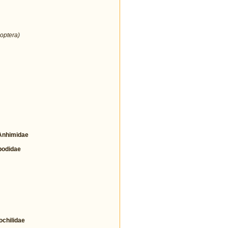
optera)
nhimidae
odidae
hilidae