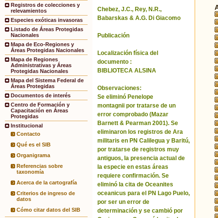
Registros de colecciones y
Chebez, J.C., Rey, N.R.,
relevamientos
Babarskas & A.G. Di Giacomo
Especies exóticas invasoras
Listado de Áreas Protegidas
Publicación
Nacionales
Mapa de Eco-Regiones y
Áreas Protegidas Nacionales
Localización física del
Mapa de Regiones
documento :
Administrativas y Áreas
BIBLIOTECA ALSINA
Protegidas Nacionales
Mapa del Sistema Federal de
Áreas Protegidas
Observaciones:
Documentos de interés
Se eliminó Penelope
Centro de Formación y
montagnii por tratarse de un
Capacitación en Áreas
error comprobado (Mazar
Protegidas
Barnett & Pearman 2001). Se
Institucional
eliminaron los registros de Ara
Contacto
militaris en PN Calilegua y Baritú,
Qué es el SIB
por tratarse de registros muy
Organigrama
antiguos, la presencia actual de
Referencias sobre
la especie en estas áreas
taxonomía
requiere confirmación. Se
Acerca de la cartografía
eliminó la cita de Oceanites
oceanicus para el PN Lago Puelo,
Criterios de ingreso de
datos
por ser un error de
Cómo citar datos del SIB
determinación y se cambió por