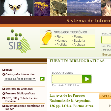
BUSCA
> Flora
> Fauna
> Hongos
> Bacteria
> Protista
> Archaea
Ejs.: Pa
/ Mburu
Buscad
FUENTES BIBLIOGRAFICAS
Inicio
BUSCAR FUENTE
Cartografía interactiva
Ejs.: dimitri / 1995 / flora
Sonidos de animales
Fuentes Bibliográficas
Las Aves de los Parques
ESPEC
GPS, SIG y Teledetección
Nacionales de la Argentina.
Espacial
126 pp. LOLA. Buenos Aires.
H
Investigaciones científicas en
las AP