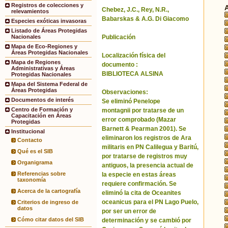
Registros de colecciones y
Chebez, J.C., Rey, N.R.,
relevamientos
Babarskas & A.G. Di Giacomo
Especies exóticas invasoras
Listado de Áreas Protegidas
Publicación
Nacionales
Mapa de Eco-Regiones y
Áreas Protegidas Nacionales
Localización física del
Mapa de Regiones
documento :
Administrativas y Áreas
BIBLIOTECA ALSINA
Protegidas Nacionales
Mapa del Sistema Federal de
Áreas Protegidas
Observaciones:
Documentos de interés
Se eliminó Penelope
Centro de Formación y
montagnii por tratarse de un
Capacitación en Áreas
error comprobado (Mazar
Protegidas
Barnett & Pearman 2001). Se
Institucional
eliminaron los registros de Ara
Contacto
militaris en PN Calilegua y Baritú,
Qué es el SIB
por tratarse de registros muy
Organigrama
antiguos, la presencia actual de
Referencias sobre
la especie en estas áreas
taxonomía
requiere confirmación. Se
Acerca de la cartografía
eliminó la cita de Oceanites
oceanicus para el PN Lago Puelo,
Criterios de ingreso de
datos
por ser un error de
Cómo citar datos del SIB
determinación y se cambió por