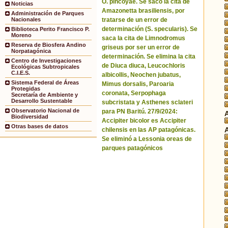
O. pincoyae. Se sacó la cita de
Noticias
Amazonetta brasiliensis, por
Administración de Parques
tratarse de un error de
Nacionales
determinación (S. specularis). Se
Biblioteca Perito Francisco P.
Moreno
saca la cita de Limnodromus
Reserva de Biosfera Andino
griseus por ser un error de
Norpatagónica
determinación. Se elimina la cita
Centro de Investigaciones
de Diuca diuca, Leucochloris
Ecológicas Subtropicales
C.I.E.S.
albicollis, Neochen jubatus,
Sistema Federal de Áreas
Mimus dorsalis, Paroaria
Protegidas
coronata, Serpophaga
Secretaría de Ambiente y
Desarrollo Sustentable
subcristata y Asthenes sclateri
Observatorio Nacional de
para PN Baritú. 27/9/2024:
Biodiversidad
Accipiter bicolor es Accipiter
Otras bases de datos
chilensis en las AP patagónicas.
Se eliminó a Lessonia oreas de
parques patagónicos