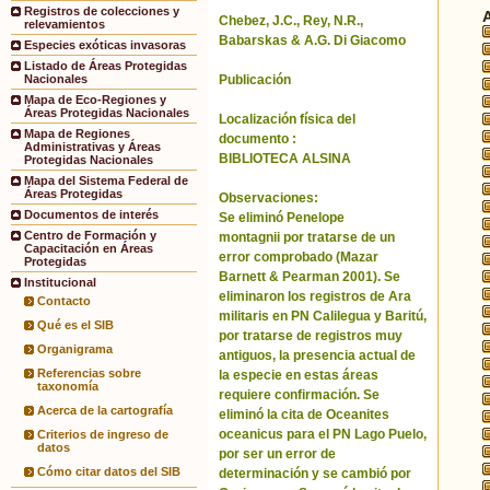
Registros de colecciones y
Chebez, J.C., Rey, N.R.,
relevamientos
Babarskas & A.G. Di Giacomo
Especies exóticas invasoras
Listado de Áreas Protegidas
Publicación
Nacionales
Mapa de Eco-Regiones y
Áreas Protegidas Nacionales
Localización física del
Mapa de Regiones
documento :
Administrativas y Áreas
BIBLIOTECA ALSINA
Protegidas Nacionales
Mapa del Sistema Federal de
Áreas Protegidas
Observaciones:
Documentos de interés
Se eliminó Penelope
Centro de Formación y
montagnii por tratarse de un
Capacitación en Áreas
error comprobado (Mazar
Protegidas
Barnett & Pearman 2001). Se
Institucional
eliminaron los registros de Ara
Contacto
militaris en PN Calilegua y Baritú,
Qué es el SIB
por tratarse de registros muy
Organigrama
antiguos, la presencia actual de
Referencias sobre
la especie en estas áreas
taxonomía
requiere confirmación. Se
Acerca de la cartografía
eliminó la cita de Oceanites
oceanicus para el PN Lago Puelo,
Criterios de ingreso de
datos
por ser un error de
Cómo citar datos del SIB
determinación y se cambió por