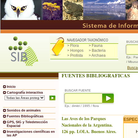
BUSCA
> Flora
> Fauna
> Hongos
> Bacteria
> Protista
> Archaea
Ejs.: Pa
/ Mburu
Buscad
FUENTES BIBLIOGRAFICAS
Inicio
BUSCAR FUENTE
Cartografía interactiva
Ejs.: dimitri / 1995 / flora
Sonidos de animales
Fuentes Bibliográficas
Las Aves de los Parques
ESPEC
GPS, SIG y Teledetección
Nacionales de la Argentina.
Espacial
126 pp. LOLA. Buenos Aires.
H
Investigaciones científicas en
las AP