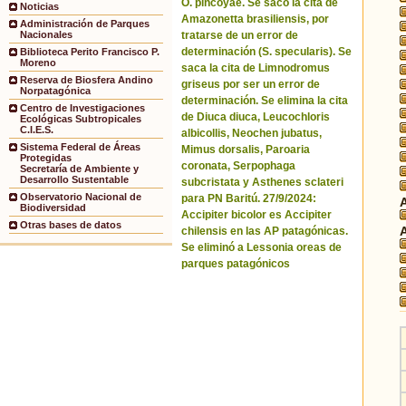
O. pincoyae. Se sacó la cita de
Noticias
Amazonetta brasiliensis, por
Administración de Parques
tratarse de un error de
Nacionales
determinación (S. specularis). Se
Biblioteca Perito Francisco P.
Moreno
saca la cita de Limnodromus
Reserva de Biosfera Andino
griseus por ser un error de
Norpatagónica
determinación. Se elimina la cita
Centro de Investigaciones
de Diuca diuca, Leucochloris
Ecológicas Subtropicales
C.I.E.S.
albicollis, Neochen jubatus,
Sistema Federal de Áreas
Mimus dorsalis, Paroaria
Protegidas
coronata, Serpophaga
Secretaría de Ambiente y
Desarrollo Sustentable
subcristata y Asthenes sclateri
Observatorio Nacional de
para PN Baritú. 27/9/2024:
Biodiversidad
Accipiter bicolor es Accipiter
Otras bases de datos
chilensis en las AP patagónicas.
Se eliminó a Lessonia oreas de
parques patagónicos