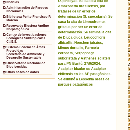
O. pincoyae. Se sacó la cita de
Noticias
Amazonetta brasiliensis, por
Administración de Parques
tratarse de un error de
Nacionales
determinación (S. specularis). Se
Biblioteca Perito Francisco P.
Moreno
saca la cita de Limnodromus
Reserva de Biosfera Andino
griseus por ser un error de
Norpatagónica
determinación. Se elimina la cita
Centro de Investigaciones
de Diuca diuca, Leucochloris
Ecológicas Subtropicales
C.I.E.S.
albicollis, Neochen jubatus,
Sistema Federal de Áreas
Mimus dorsalis, Paroaria
Protegidas
coronata, Serpophaga
Secretaría de Ambiente y
Desarrollo Sustentable
subcristata y Asthenes sclateri
Observatorio Nacional de
para PN Baritú. 27/9/2024:
Biodiversidad
Accipiter bicolor es Accipiter
Otras bases de datos
chilensis en las AP patagónicas.
Se eliminó a Lessonia oreas de
parques patagónicos