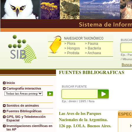
BUSCA
> Flora
> Fauna
> Hongos
> Bacteria
> Protista
> Archaea
Ejs.: Pa
/ Mburu
Buscad
FUENTES BIBLIOGRAFICAS
Inicio
BUSCAR FUENTE
Cartografía interactiva
Ejs.: dimitri / 1995 / flora
Sonidos de animales
Fuentes Bibliográficas
Las Aves de los Parques
ESPEC
GPS, SIG y Teledetección
Nacionales de la Argentina.
Espacial
126 pp. LOLA. Buenos Aires.
H
Investigaciones científicas en
las AP