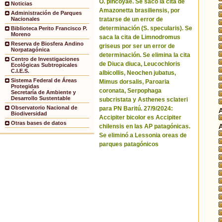
O. pincoyae. Se sacó la cita de
Noticias
Amazonetta brasiliensis, por
Administración de Parques
tratarse de un error de
Nacionales
determinación (S. specularis). Se
Biblioteca Perito Francisco P.
Moreno
saca la cita de Limnodromus
Reserva de Biosfera Andino
griseus por ser un error de
Norpatagónica
determinación. Se elimina la cita
Centro de Investigaciones
de Diuca diuca, Leucochloris
Ecológicas Subtropicales
C.I.E.S.
albicollis, Neochen jubatus,
Sistema Federal de Áreas
Mimus dorsalis, Paroaria
Protegidas
coronata, Serpophaga
Secretaría de Ambiente y
Desarrollo Sustentable
subcristata y Asthenes sclateri
Observatorio Nacional de
para PN Baritú. 27/9/2024:
Biodiversidad
Accipiter bicolor es Accipiter
Otras bases de datos
chilensis en las AP patagónicas.
Se eliminó a Lessonia oreas de
parques patagónicos