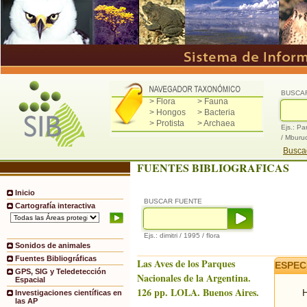
BUSCA
> Flora
> Fauna
> Hongos
> Bacteria
> Protista
> Archaea
Ejs.: Pa
/ Mburu
Buscad
FUENTES BIBLIOGRAFICAS
Inicio
BUSCAR FUENTE
Cartografía interactiva
Ejs.: dimitri / 1995 / flora
Sonidos de animales
Fuentes Bibliográficas
Las Aves de los Parques
ESPEC
GPS, SIG y Teledetección
Nacionales de la Argentina.
Espacial
126 pp. LOLA. Buenos Aires.
H
Investigaciones científicas en
las AP