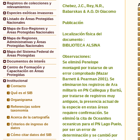
Registros de colecciones y
Chebez, J.C., Rey, N.R.,
relevamientos
Babarskas & A.G. Di Giacomo
Especies exóticas invasoras
Listado de Áreas Protegidas
Publicación
Nacionales
Mapa de Eco-Regiones y
Áreas Protegidas Nacionales
Localización física del
Mapa de Regiones
documento :
Administrativas y Áreas
BIBLIOTECA ALSINA
Protegidas Nacionales
Mapa del Sistema Federal de
Áreas Protegidas
Observaciones:
Documentos de interés
Se eliminó Penelope
Centro de Formación y
montagnii por tratarse de un
Capacitación en Áreas
error comprobado (Mazar
Protegidas
Barnett & Pearman 2001). Se
Institucional
eliminaron los registros de Ara
Contacto
militaris en PN Calilegua y Baritú,
Qué es el SIB
por tratarse de registros muy
Organigrama
antiguos, la presencia actual de
Referencias sobre
la especie en estas áreas
taxonomía
requiere confirmación. Se
Acerca de la cartografía
eliminó la cita de Oceanites
oceanicus para el PN Lago Puelo,
Criterios de ingreso de
datos
por ser un error de
Cómo citar datos del SIB
determinación y se cambió por