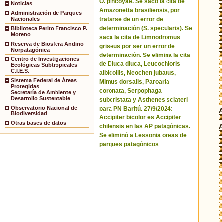
O. pincoyae. Se sacó la cita de
Noticias
Amazonetta brasiliensis, por
Administración de Parques
tratarse de un error de
Nacionales
determinación (S. specularis). Se
Biblioteca Perito Francisco P.
Moreno
saca la cita de Limnodromus
Reserva de Biosfera Andino
griseus por ser un error de
Norpatagónica
determinación. Se elimina la cita
Centro de Investigaciones
de Diuca diuca, Leucochloris
Ecológicas Subtropicales
C.I.E.S.
albicollis, Neochen jubatus,
Sistema Federal de Áreas
Mimus dorsalis, Paroaria
Protegidas
coronata, Serpophaga
Secretaría de Ambiente y
Desarrollo Sustentable
subcristata y Asthenes sclateri
Observatorio Nacional de
para PN Baritú. 27/9/2024:
Biodiversidad
Accipiter bicolor es Accipiter
Otras bases de datos
chilensis en las AP patagónicas.
Se eliminó a Lessonia oreas de
parques patagónicos