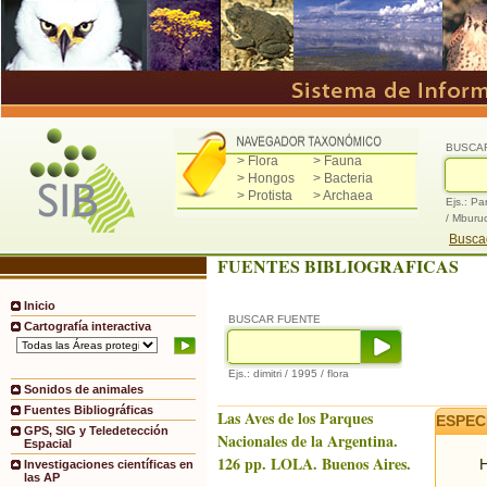
BUSCA
> Flora
> Fauna
> Hongos
> Bacteria
> Protista
> Archaea
Ejs.: Pa
/ Mburu
Buscad
FUENTES BIBLIOGRAFICAS
Inicio
BUSCAR FUENTE
Cartografía interactiva
Ejs.: dimitri / 1995 / flora
Sonidos de animales
Fuentes Bibliográficas
Las Aves de los Parques
ESPEC
GPS, SIG y Teledetección
Nacionales de la Argentina.
Espacial
126 pp. LOLA. Buenos Aires.
H
Investigaciones científicas en
las AP