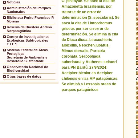
O. pincoyae. Se sacó la cita de
Noticias
Amazonetta brasiliensis, por
Administración de Parques
tratarse de un error de
Nacionales
determinación (S. specularis). Se
Biblioteca Perito Francisco P.
Moreno
saca la cita de Limnodromus
Reserva de Biosfera Andino
griseus por ser un error de
Norpatagónica
determinación. Se elimina la cita
Centro de Investigaciones
de Diuca diuca, Leucochloris
Ecológicas Subtropicales
C.I.E.S.
albicollis, Neochen jubatus,
Sistema Federal de Áreas
Mimus dorsalis, Paroaria
Protegidas
coronata, Serpophaga
Secretaría de Ambiente y
Desarrollo Sustentable
subcristata y Asthenes sclateri
Observatorio Nacional de
para PN Baritú. 27/9/2024:
Biodiversidad
Accipiter bicolor es Accipiter
Otras bases de datos
chilensis en las AP patagónicas.
Se eliminó a Lessonia oreas de
parques patagónicos