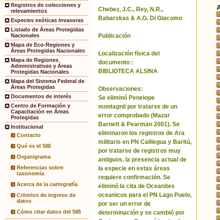
Registros de colecciones y
Chebez, J.C., Rey, N.R.,
relevamientos
Babarskas & A.G. Di Giacomo
Especies exóticas invasoras
Listado de Áreas Protegidas
Publicación
Nacionales
Mapa de Eco-Regiones y
Áreas Protegidas Nacionales
Localización física del
Mapa de Regiones
documento :
Administrativas y Áreas
BIBLIOTECA ALSINA
Protegidas Nacionales
Mapa del Sistema Federal de
Áreas Protegidas
Observaciones:
Documentos de interés
Se eliminó Penelope
Centro de Formación y
montagnii por tratarse de un
Capacitación en Áreas
error comprobado (Mazar
Protegidas
Barnett & Pearman 2001). Se
Institucional
eliminaron los registros de Ara
Contacto
militaris en PN Calilegua y Baritú,
Qué es el SIB
por tratarse de registros muy
Organigrama
antiguos, la presencia actual de
Referencias sobre
la especie en estas áreas
taxonomía
requiere confirmación. Se
Acerca de la cartografía
eliminó la cita de Oceanites
oceanicus para el PN Lago Puelo,
Criterios de ingreso de
datos
por ser un error de
Cómo citar datos del SIB
determinación y se cambió por