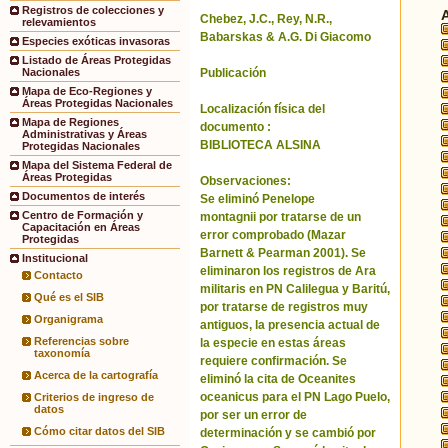
Registros de colecciones y
Chebez, J.C., Rey, N.R.,
relevamientos
Babarskas & A.G. Di Giacomo
Especies exóticas invasoras
Listado de Áreas Protegidas
Publicación
Nacionales
Mapa de Eco-Regiones y
Áreas Protegidas Nacionales
Localización física del
Mapa de Regiones
documento :
Administrativas y Áreas
BIBLIOTECA ALSINA
Protegidas Nacionales
Mapa del Sistema Federal de
Áreas Protegidas
Observaciones:
Documentos de interés
Se eliminó Penelope
Centro de Formación y
montagnii por tratarse de un
Capacitación en Áreas
error comprobado (Mazar
Protegidas
Barnett & Pearman 2001). Se
Institucional
eliminaron los registros de Ara
Contacto
militaris en PN Calilegua y Baritú,
Qué es el SIB
por tratarse de registros muy
Organigrama
antiguos, la presencia actual de
Referencias sobre
la especie en estas áreas
taxonomía
requiere confirmación. Se
Acerca de la cartografía
eliminó la cita de Oceanites
oceanicus para el PN Lago Puelo,
Criterios de ingreso de
datos
por ser un error de
Cómo citar datos del SIB
determinación y se cambió por