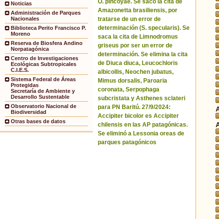
O. pincoyae. Se sacó la cita de
Noticias
Amazonetta brasiliensis, por
Administración de Parques
tratarse de un error de
Nacionales
determinación (S. specularis). Se
Biblioteca Perito Francisco P.
Moreno
saca la cita de Limnodromus
Reserva de Biosfera Andino
griseus por ser un error de
Norpatagónica
determinación. Se elimina la cita
Centro de Investigaciones
de Diuca diuca, Leucochloris
Ecológicas Subtropicales
C.I.E.S.
albicollis, Neochen jubatus,
Sistema Federal de Áreas
Mimus dorsalis, Paroaria
Protegidas
coronata, Serpophaga
Secretaría de Ambiente y
Desarrollo Sustentable
subcristata y Asthenes sclateri
Observatorio Nacional de
para PN Baritú. 27/9/2024:
Biodiversidad
Accipiter bicolor es Accipiter
Otras bases de datos
chilensis en las AP patagónicas.
Se eliminó a Lessonia oreas de
parques patagónicos