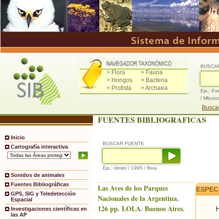
BUSCA
> Flora
> Fauna
> Hongos
> Bacteria
> Protista
> Archaea
Ejs.: Pa
/ Mburu
Buscad
FUENTES BIBLIOGRAFICAS
Inicio
BUSCAR FUENTE
Cartografía interactiva
Ejs.: dimitri / 1995 / flora
Sonidos de animales
Fuentes Bibliográficas
Las Aves de los Parques
ESPEC
GPS, SIG y Teledetección
Nacionales de la Argentina.
Espacial
126 pp. LOLA. Buenos Aires.
H
Investigaciones científicas en
las AP