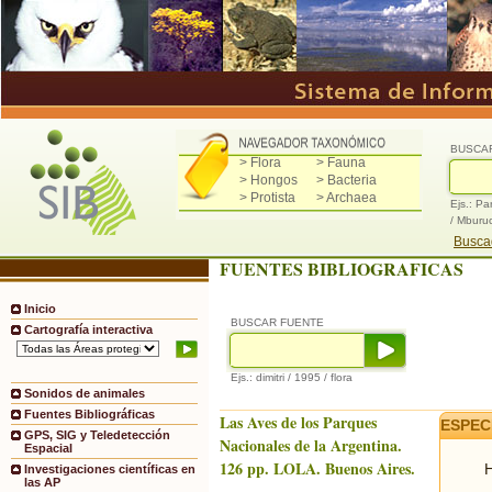
BUSCA
> Flora
> Fauna
> Hongos
> Bacteria
> Protista
> Archaea
Ejs.: Pa
/ Mburu
Buscad
FUENTES BIBLIOGRAFICAS
Inicio
BUSCAR FUENTE
Cartografía interactiva
Ejs.: dimitri / 1995 / flora
Sonidos de animales
Fuentes Bibliográficas
Las Aves de los Parques
ESPEC
GPS, SIG y Teledetección
Nacionales de la Argentina.
Espacial
126 pp. LOLA. Buenos Aires.
H
Investigaciones científicas en
las AP