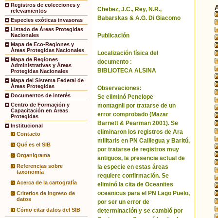
Registros de colecciones y
Chebez, J.C., Rey, N.R.,
relevamientos
Babarskas & A.G. Di Giacomo
Especies exóticas invasoras
Listado de Áreas Protegidas
Publicación
Nacionales
Mapa de Eco-Regiones y
Áreas Protegidas Nacionales
Localización física del
Mapa de Regiones
documento :
Administrativas y Áreas
BIBLIOTECA ALSINA
Protegidas Nacionales
Mapa del Sistema Federal de
Áreas Protegidas
Observaciones:
Documentos de interés
Se eliminó Penelope
Centro de Formación y
montagnii por tratarse de un
Capacitación en Áreas
error comprobado (Mazar
Protegidas
Barnett & Pearman 2001). Se
Institucional
eliminaron los registros de Ara
Contacto
militaris en PN Calilegua y Baritú,
Qué es el SIB
por tratarse de registros muy
Organigrama
antiguos, la presencia actual de
Referencias sobre
la especie en estas áreas
taxonomía
requiere confirmación. Se
Acerca de la cartografía
eliminó la cita de Oceanites
oceanicus para el PN Lago Puelo,
Criterios de ingreso de
datos
por ser un error de
Cómo citar datos del SIB
determinación y se cambió por