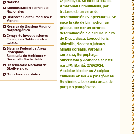
O. pincoyae. Se sacó la cita de
Noticias
Amazonetta brasiliensis, por
Administración de Parques
tratarse de un error de
Nacionales
determinación (S. specularis). Se
Biblioteca Perito Francisco P.
Moreno
saca la cita de Limnodromus
Reserva de Biosfera Andino
griseus por ser un error de
Norpatagónica
determinación. Se elimina la cita
Centro de Investigaciones
de Diuca diuca, Leucochloris
Ecológicas Subtropicales
C.I.E.S.
albicollis, Neochen jubatus,
Sistema Federal de Áreas
Mimus dorsalis, Paroaria
Protegidas
coronata, Serpophaga
Secretaría de Ambiente y
Desarrollo Sustentable
subcristata y Asthenes sclateri
Observatorio Nacional de
para PN Baritú. 27/9/2024:
Biodiversidad
Accipiter bicolor es Accipiter
Otras bases de datos
chilensis en las AP patagónicas.
Se eliminó a Lessonia oreas de
parques patagónicos