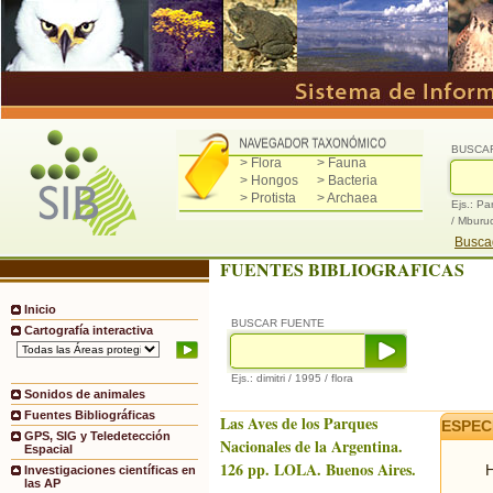
BUSCA
> Flora
> Fauna
> Hongos
> Bacteria
> Protista
> Archaea
Ejs.: Pa
/ Mburu
Buscad
FUENTES BIBLIOGRAFICAS
Inicio
BUSCAR FUENTE
Cartografía interactiva
Ejs.: dimitri / 1995 / flora
Sonidos de animales
Fuentes Bibliográficas
Las Aves de los Parques
ESPEC
GPS, SIG y Teledetección
Nacionales de la Argentina.
Espacial
126 pp. LOLA. Buenos Aires.
H
Investigaciones científicas en
las AP