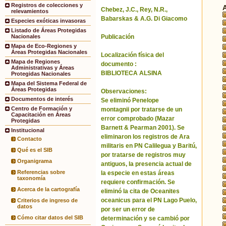
Registros de colecciones y
Chebez, J.C., Rey, N.R.,
relevamientos
Babarskas & A.G. Di Giacomo
Especies exóticas invasoras
Listado de Áreas Protegidas
Publicación
Nacionales
Mapa de Eco-Regiones y
Áreas Protegidas Nacionales
Localización física del
Mapa de Regiones
documento :
Administrativas y Áreas
BIBLIOTECA ALSINA
Protegidas Nacionales
Mapa del Sistema Federal de
Áreas Protegidas
Observaciones:
Documentos de interés
Se eliminó Penelope
Centro de Formación y
montagnii por tratarse de un
Capacitación en Áreas
error comprobado (Mazar
Protegidas
Barnett & Pearman 2001). Se
Institucional
eliminaron los registros de Ara
Contacto
militaris en PN Calilegua y Baritú,
Qué es el SIB
por tratarse de registros muy
Organigrama
antiguos, la presencia actual de
Referencias sobre
la especie en estas áreas
taxonomía
requiere confirmación. Se
Acerca de la cartografía
eliminó la cita de Oceanites
oceanicus para el PN Lago Puelo,
Criterios de ingreso de
datos
por ser un error de
Cómo citar datos del SIB
determinación y se cambió por