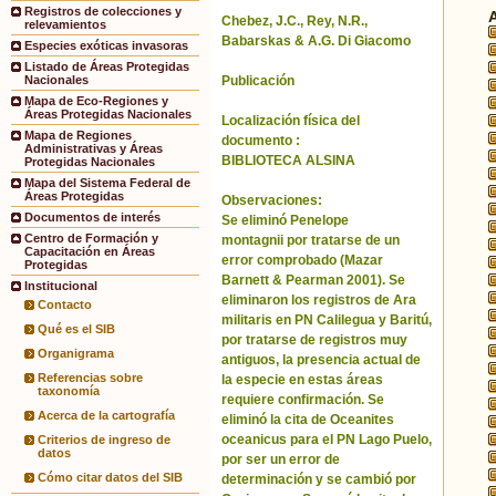
Registros de colecciones y
Chebez, J.C., Rey, N.R.,
relevamientos
Babarskas & A.G. Di Giacomo
Especies exóticas invasoras
Listado de Áreas Protegidas
Publicación
Nacionales
Mapa de Eco-Regiones y
Áreas Protegidas Nacionales
Localización física del
Mapa de Regiones
documento :
Administrativas y Áreas
BIBLIOTECA ALSINA
Protegidas Nacionales
Mapa del Sistema Federal de
Áreas Protegidas
Observaciones:
Documentos de interés
Se eliminó Penelope
Centro de Formación y
montagnii por tratarse de un
Capacitación en Áreas
error comprobado (Mazar
Protegidas
Barnett & Pearman 2001). Se
Institucional
eliminaron los registros de Ara
Contacto
militaris en PN Calilegua y Baritú,
Qué es el SIB
por tratarse de registros muy
Organigrama
antiguos, la presencia actual de
Referencias sobre
la especie en estas áreas
taxonomía
requiere confirmación. Se
Acerca de la cartografía
eliminó la cita de Oceanites
oceanicus para el PN Lago Puelo,
Criterios de ingreso de
datos
por ser un error de
Cómo citar datos del SIB
determinación y se cambió por