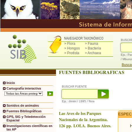
BUSCA
> Flora
> Fauna
> Hongos
> Bacteria
> Protista
> Archaea
Ejs.: Pa
/ Mburu
Buscad
FUENTES BIBLIOGRAFICAS
Inicio
BUSCAR FUENTE
Cartografía interactiva
Ejs.: dimitri / 1995 / flora
Sonidos de animales
Fuentes Bibliográficas
Las Aves de los Parques
ESPEC
GPS, SIG y Teledetección
Nacionales de la Argentina.
Espacial
126 pp. LOLA. Buenos Aires.
H
Investigaciones científicas en
las AP