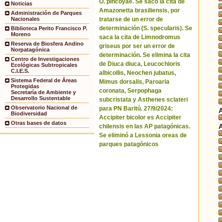
O. pincoyae. Se sacó la cita de
Noticias
Amazonetta brasiliensis, por
Administración de Parques
tratarse de un error de
Nacionales
determinación (S. specularis). Se
Biblioteca Perito Francisco P.
Moreno
saca la cita de Limnodromus
Reserva de Biosfera Andino
griseus por ser un error de
Norpatagónica
determinación. Se elimina la cita
Centro de Investigaciones
de Diuca diuca, Leucochloris
Ecológicas Subtropicales
C.I.E.S.
albicollis, Neochen jubatus,
Sistema Federal de Áreas
Mimus dorsalis, Paroaria
Protegidas
coronata, Serpophaga
Secretaría de Ambiente y
Desarrollo Sustentable
subcristata y Asthenes sclateri
Observatorio Nacional de
para PN Baritú. 27/9/2024:
Biodiversidad
Accipiter bicolor es Accipiter
Otras bases de datos
chilensis en las AP patagónicas.
Se eliminó a Lessonia oreas de
parques patagónicos