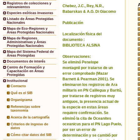
Registros de colecciones y
Chebez, J.C., Rey, N.R.,
relevamientos
Babarskas & A.G. Di Giacomo
Especies exóticas invasoras
Listado de Áreas Protegidas
Publicación
Nacionales
Mapa de Eco-Regiones y
Áreas Protegidas Nacionales
Localización física del
Mapa de Regiones
documento :
Administrativas y Áreas
BIBLIOTECA ALSINA
Protegidas Nacionales
Mapa del Sistema Federal de
Áreas Protegidas
Observaciones:
Documentos de interés
Se eliminó Penelope
Centro de Formación y
montagnii por tratarse de un
Capacitación en Áreas
error comprobado (Mazar
Protegidas
Barnett & Pearman 2001). Se
Institucional
eliminaron los registros de Ara
Contacto
militaris en PN Calilegua y Baritú,
Qué es el SIB
por tratarse de registros muy
Organigrama
antiguos, la presencia actual de
Referencias sobre
la especie en estas áreas
taxonomía
requiere confirmación. Se
Acerca de la cartografía
eliminó la cita de Oceanites
oceanicus para el PN Lago Puelo,
Criterios de ingreso de
datos
por ser un error de
Cómo citar datos del SIB
determinación y se cambió por