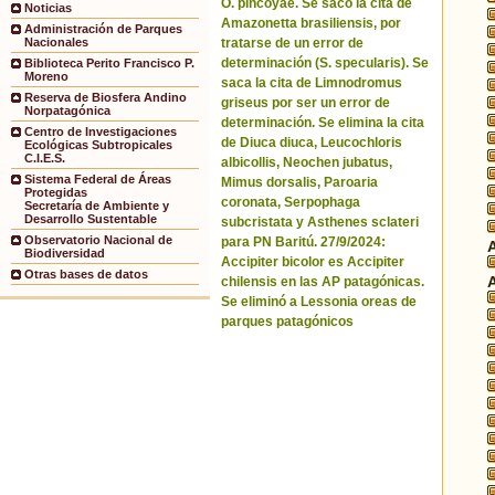
O. pincoyae. Se sacó la cita de
Noticias
Amazonetta brasiliensis, por
Administración de Parques
tratarse de un error de
Nacionales
determinación (S. specularis). Se
Biblioteca Perito Francisco P.
Moreno
saca la cita de Limnodromus
Reserva de Biosfera Andino
griseus por ser un error de
Norpatagónica
determinación. Se elimina la cita
Centro de Investigaciones
de Diuca diuca, Leucochloris
Ecológicas Subtropicales
C.I.E.S.
albicollis, Neochen jubatus,
Sistema Federal de Áreas
Mimus dorsalis, Paroaria
Protegidas
coronata, Serpophaga
Secretaría de Ambiente y
Desarrollo Sustentable
subcristata y Asthenes sclateri
Observatorio Nacional de
para PN Baritú. 27/9/2024:
Biodiversidad
Accipiter bicolor es Accipiter
Otras bases de datos
chilensis en las AP patagónicas.
Se eliminó a Lessonia oreas de
parques patagónicos