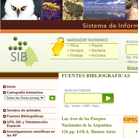
BUSCA
> Flora
> Fauna
> Hongos
> Bacteria
> Protista
> Archaea
Ejs.: Pa
/ Mburu
Buscad
FUENTES BIBLIOGRAFICAS
Inicio
BUSCAR FUENTE
Cartografía interactiva
Ejs.: dimitri / 1995 / flora
Sonidos de animales
Fuentes Bibliográficas
Las Aves de los Parques
ESPEC
GPS, SIG y Teledetección
Nacionales de la Argentina.
Espacial
126 pp. LOLA. Buenos Aires.
H
Investigaciones científicas en
las AP