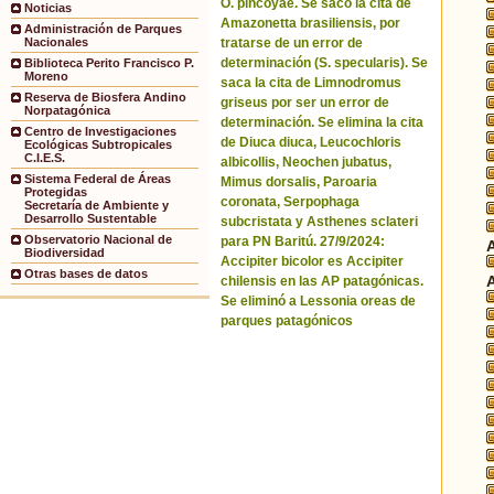
O. pincoyae. Se sacó la cita de
Noticias
Amazonetta brasiliensis, por
Administración de Parques
tratarse de un error de
Nacionales
determinación (S. specularis). Se
Biblioteca Perito Francisco P.
Moreno
saca la cita de Limnodromus
Reserva de Biosfera Andino
griseus por ser un error de
Norpatagónica
determinación. Se elimina la cita
Centro de Investigaciones
de Diuca diuca, Leucochloris
Ecológicas Subtropicales
C.I.E.S.
albicollis, Neochen jubatus,
Sistema Federal de Áreas
Mimus dorsalis, Paroaria
Protegidas
coronata, Serpophaga
Secretaría de Ambiente y
Desarrollo Sustentable
subcristata y Asthenes sclateri
Observatorio Nacional de
para PN Baritú. 27/9/2024:
Biodiversidad
Accipiter bicolor es Accipiter
Otras bases de datos
chilensis en las AP patagónicas.
Se eliminó a Lessonia oreas de
parques patagónicos