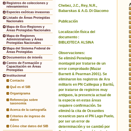
Registros de colecciones y
Chebez, J.C., Rey, N.R.,
relevamientos
Babarskas & A.G. Di Giacomo
Especies exóticas invasoras
Listado de Áreas Protegidas
Publicación
Nacionales
Mapa de Eco-Regiones y
Áreas Protegidas Nacionales
Localización física del
Mapa de Regiones
documento :
Administrativas y Áreas
BIBLIOTECA ALSINA
Protegidas Nacionales
Mapa del Sistema Federal de
Áreas Protegidas
Observaciones:
Documentos de interés
Se eliminó Penelope
Centro de Formación y
montagnii por tratarse de un
Capacitación en Áreas
error comprobado (Mazar
Protegidas
Barnett & Pearman 2001). Se
Institucional
eliminaron los registros de Ara
Contacto
militaris en PN Calilegua y Baritú,
Qué es el SIB
por tratarse de registros muy
Organigrama
antiguos, la presencia actual de
Referencias sobre
la especie en estas áreas
taxonomía
requiere confirmación. Se
Acerca de la cartografía
eliminó la cita de Oceanites
oceanicus para el PN Lago Puelo,
Criterios de ingreso de
datos
por ser un error de
Cómo citar datos del SIB
determinación y se cambió por