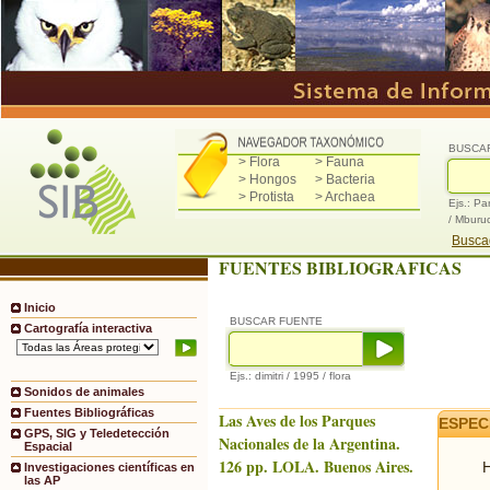
BUSCA
> Flora
> Fauna
> Hongos
> Bacteria
> Protista
> Archaea
Ejs.: Pa
/ Mburu
Buscad
FUENTES BIBLIOGRAFICAS
Inicio
BUSCAR FUENTE
Cartografía interactiva
Ejs.: dimitri / 1995 / flora
Sonidos de animales
Fuentes Bibliográficas
Las Aves de los Parques
ESPEC
GPS, SIG y Teledetección
Nacionales de la Argentina.
Espacial
126 pp. LOLA. Buenos Aires.
H
Investigaciones científicas en
las AP