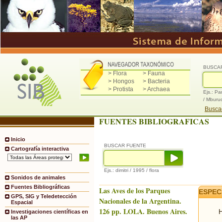
BUSCA
> Flora
> Fauna
> Hongos
> Bacteria
> Protista
> Archaea
Ejs.: Pa
/ Mburu
Buscad
FUENTES BIBLIOGRAFICAS
Inicio
BUSCAR FUENTE
Cartografía interactiva
Ejs.: dimitri / 1995 / flora
Sonidos de animales
Fuentes Bibliográficas
Las Aves de los Parques
ESPEC
GPS, SIG y Teledetección
Nacionales de la Argentina.
Espacial
126 pp. LOLA. Buenos Aires.
H
Investigaciones científicas en
las AP