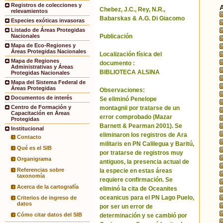
Registros de colecciones y
Chebez, J.C., Rey, N.R.,
relevamientos
Babarskas & A.G. Di Giacomo
Especies exóticas invasoras
Listado de Áreas Protegidas
Publicación
Nacionales
Mapa de Eco-Regiones y
Áreas Protegidas Nacionales
Localización física del
Mapa de Regiones
documento :
Administrativas y Áreas
BIBLIOTECA ALSINA
Protegidas Nacionales
Mapa del Sistema Federal de
Áreas Protegidas
Observaciones:
Documentos de interés
Se eliminó Penelope
Centro de Formación y
montagnii por tratarse de un
Capacitación en Áreas
error comprobado (Mazar
Protegidas
Barnett & Pearman 2001). Se
Institucional
eliminaron los registros de Ara
Contacto
militaris en PN Calilegua y Baritú,
Qué es el SIB
por tratarse de registros muy
Organigrama
antiguos, la presencia actual de
Referencias sobre
la especie en estas áreas
taxonomía
requiere confirmación. Se
Acerca de la cartografía
eliminó la cita de Oceanites
oceanicus para el PN Lago Puelo,
Criterios de ingreso de
datos
por ser un error de
Cómo citar datos del SIB
determinación y se cambió por