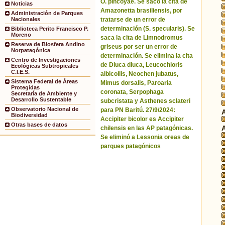
O. pincoyae. Se sacó la cita de
Noticias
Amazonetta brasiliensis, por
Administración de Parques
tratarse de un error de
Nacionales
determinación (S. specularis). Se
Biblioteca Perito Francisco P.
Moreno
saca la cita de Limnodromus
Reserva de Biosfera Andino
griseus por ser un error de
Norpatagónica
determinación. Se elimina la cita
Centro de Investigaciones
de Diuca diuca, Leucochloris
Ecológicas Subtropicales
C.I.E.S.
albicollis, Neochen jubatus,
Sistema Federal de Áreas
Mimus dorsalis, Paroaria
Protegidas
coronata, Serpophaga
Secretaría de Ambiente y
Desarrollo Sustentable
subcristata y Asthenes sclateri
Observatorio Nacional de
para PN Baritú. 27/9/2024:
Biodiversidad
Accipiter bicolor es Accipiter
Otras bases de datos
chilensis en las AP patagónicas.
Se eliminó a Lessonia oreas de
parques patagónicos