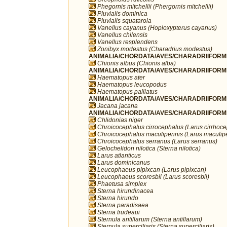
Phegornis mitchellii (Phergornis mitchellii)
Pluvialis dominica
Pluvialis squatarola
Vanellus cayanus (Hoploxypterus cayanus)
Vanellus chilensis
Vanellus resplendens
Zonibyx modestus (Charadrius modestus)
ANIMALIA/CHORDATA/AVES/CHARADRIIFORME
Chionis albus (Chionis alba)
ANIMALIA/CHORDATA/AVES/CHARADRIIFORME
Haematopus ater
Haematopus leucopodus
Haematopus palliatus
ANIMALIA/CHORDATA/AVES/CHARADRIIFORME
Jacana jacana
ANIMALIA/CHORDATA/AVES/CHARADRIIFORME
Chlidonias niger
Chroicocephalus cirrocephalus (Larus cirrhoc
Chroicocephalus maculipennis (Larus maculip
Chroicocephalus serranus (Larus serranus)
Gelochelidon nilotica (Sterna nilotica)
Larus atlanticus
Larus dominicanus
Leucophaeus pipixcan (Larus pipixcan)
Leucophaeus scoresbii (Larus scoresbii)
Phaetusa simplex
Sterna hirundinacea
Sterna hirundo
Sterna paradisaea
Sterna trudeaui
Sternula antillarum (Sterna antillarum)
Sternula superciliaris (Sterna superciliaris)