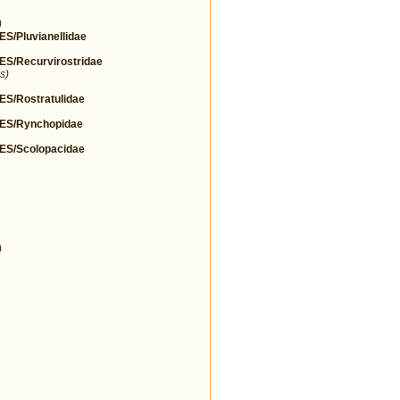
)
Pluvianellidae
/Recurvirostridae
s)
/Rostratulidae
S/Rynchopidae
S/Scolopacidae
)