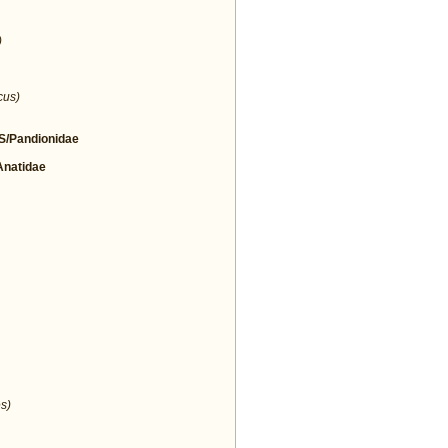
)
cus)
/Pandionidae
natidae
s)