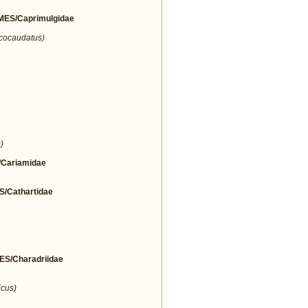
ES/Caprimulgidae
icocaudatus)
)
Cariamidae
Cathartidae
/Charadriidae
icus)