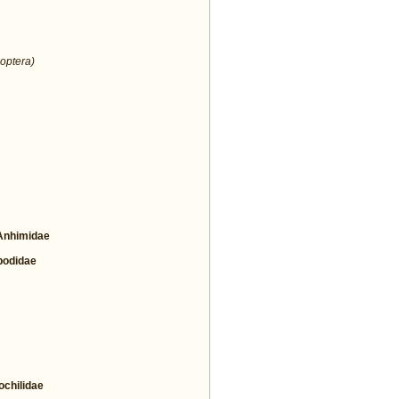
optera)
nhimidae
odidae
hilidae