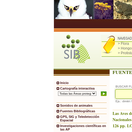
> Flora
> Hongo
> Protist
FUENTE
Inicio
BUSCAR F
Cartografía interactiva
Ejs.: dimitri 
Sonidos de animales
Fuentes Bibliográficas
Las Aves d
GPS, SIG y Teledetección
Nacionales
Espacial
126 pp. LO
Investigaciones científicas en
las AP