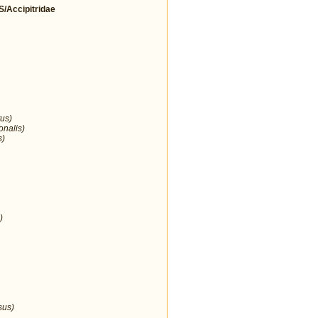
Accipitridae
us)
onalis)
s)
)
sus)