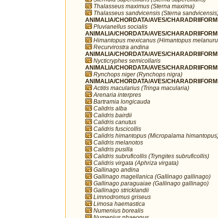
Thalasseus maximus (Sterna maxima)
Thalasseus sandvicensis (Sterna sandvicensis
ANIMALIA/CHORDATA/AVES/CHARADRIIFORMES/
Pluvianellus socialis
ANIMALIA/CHORDATA/AVES/CHARADRIIFORMES
Himantopus mexicanus (Himantopus melanuru
Recurvirostra andina
ANIMALIA/CHORDATA/AVES/CHARADRIIFORMES
Nycticryphes semicollaris
ANIMALIA/CHORDATA/AVES/CHARADRIIFORME
Rynchops niger (Rynchops nigra)
ANIMALIA/CHORDATA/AVES/CHARADRIIFORME
Actitis macularius (Tringa macularia)
Arenaria interpres
Bartramia longicauda
Calidris alba
Calidris bairdii
Calidris canutus
Calidris fuscicollis
Calidris himantopus (Micropalama himantopus
Calidris melanotos
Calidris pusilla
Calidris subruficollis (Tryngites subruficollis)
Calidris virgata (Aphriza virgata)
Gallinago andina
Gallinago magellanica (Gallinago gallinago)
Gallinago paraguaiae (Gallinago gallinago)
Gallinago stricklandii
Limnodromus griseus
Limosa haemastica
Numenius borealis
Numenius phaeopus