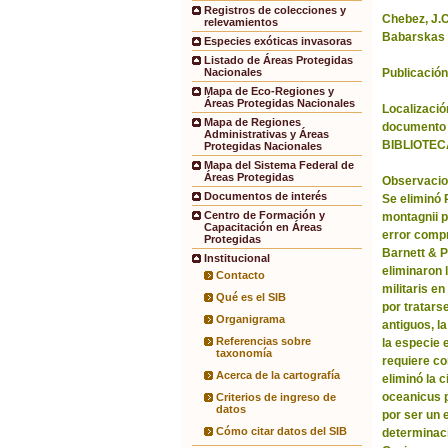
Registros de colecciones y
Chebez, J.C.
relevamientos
Babarskas 
Especies exóticas invasoras
Listado de Áreas Protegidas
Publicación
Nacionales
Mapa de Eco-Regiones y
Áreas Protegidas Nacionales
Localización
Mapa de Regiones
documento 
Administrativas y Áreas
BIBLIOTEC
Protegidas Nacionales
Mapa del Sistema Federal de
Áreas Protegidas
Observacio
Documentos de interés
Se eliminó
Centro de Formación y
montagnii p
Capacitación en Áreas
error comp
Protegidas
Barnett & 
Institucional
eliminaron 
Contacto
militaris en
Qué es el SIB
por tratars
Organigrama
antiguos, l
Referencias sobre
la especie 
taxonomía
requiere co
Acerca de la cartografía
eliminó la 
oceanicus p
Criterios de ingreso de
datos
por ser un 
Cómo citar datos del SIB
determinac