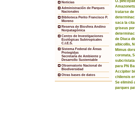
O. pincoyae
Noticias
Amazonetta 
Administración de Parques
tratarse de
Nacionales
determinaci
Biblioteca Perito Francisco P.
Moreno
saca la ci
Reserva de Biosfera Andino
griseus por
Norpatagónica
determinaci
Centro de Investigaciones
de Diuca di
Ecológicas Subtropicales
C.I.E.S.
albicollis,
Sistema Federal de Áreas
Mimus dorsa
Protegidas
coronata, 
Secretaría de Ambiente y
Desarrollo Sustentable
subcristata
Observatorio Nacional de
para PN Bar
Biodiversidad
Accipiter b
Otras bases de datos
chilensis e
Se eliminó 
parques pa