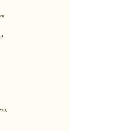
is)
r)
itus)