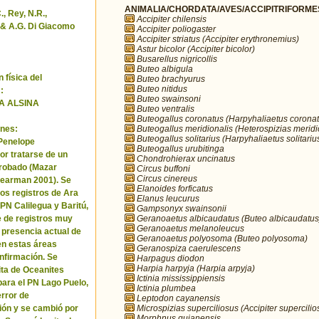
ANIMALIA/CHORDATA/AVES/ACCIPITRIFORMES/
, Rey, N.R.,
Accipiter chilensis
& A.G. Di Giacomo
Accipiter poliogaster
Accipiter striatus (Accipiter erythronemius)
Astur bicolor (Accipiter bicolor)
Busarellus nigricollis
Buteo albigula
 física del
Buteo brachyurus
Buteo nitidus
:
Buteo swainsoni
A ALSINA
Buteo ventralis
Buteogallus coronatus (Harpyhaliaetus coronat
Buteogallus meridionalis (Heterospizias meridi
nes:
Buteogallus solitarius (Harpyhaliaetus solitariu
 Penelope
Buteogallus urubitinga
or tratarse de un
Chondrohierax uncinatus
robado (Mazar
Circus buffoni
Circus cinereus
Pearman 2001). Se
Elanoides forficatus
los registros de Ara
Elanus leucurus
 PN Calilegua y Baritú,
Gampsonyx swainsonii
Geranoaetus albicaudatus (Buteo albicaudatus
e de registros muy
Geranoaetus melanoleucus
a presencia actual de
Geranoaetus polyosoma (Buteo polyosoma)
en estas áreas
Geranospiza caerulescens
nfirmación. Se
Harpagus diodon
Harpia harpyja (Harpia arpyja)
cita de Oceanites
Ictinia mississippiensis
ara el PN Lago Puelo,
Ictinia plumbea
error de
Leptodon cayanensis
Microspizias superciliosus (Accipiter supercilio
ión y se cambió por
Morphnus guianensis