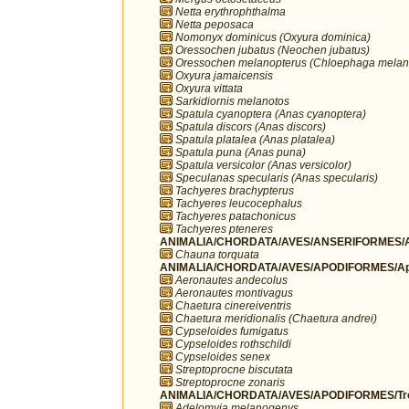
Netta erythrophthalma
Netta peposaca
Nomonyx dominicus (Oxyura dominica)
Oressochen jubatus (Neochen jubatus)
Oressochen melanopterus (Chloephaga melan
Oxyura jamaicensis
Oxyura vittata
Sarkidiornis melanotos
Spatula cyanoptera (Anas cyanoptera)
Spatula discors (Anas discors)
Spatula platalea (Anas platalea)
Spatula puna (Anas puna)
Spatula versicolor (Anas versicolor)
Speculanas specularis (Anas specularis)
Tachyeres brachypterus
Tachyeres leucocephalus
Tachyeres patachonicus
Tachyeres pteneres
ANIMALIA/CHORDATA/AVES/ANSERIFORMES/A
Chauna torquata
ANIMALIA/CHORDATA/AVES/APODIFORMES/Ap
Aeronautes andecolus
Aeronautes montivagus
Chaetura cinereiventris
Chaetura meridionalis (Chaetura andrei)
Cypseloides fumigatus
Cypseloides rothschildi
Cypseloides senex
Streptoprocne biscutata
Streptoprocne zonaris
ANIMALIA/CHORDATA/AVES/APODIFORMES/Troc
Adelomyia melanogenys