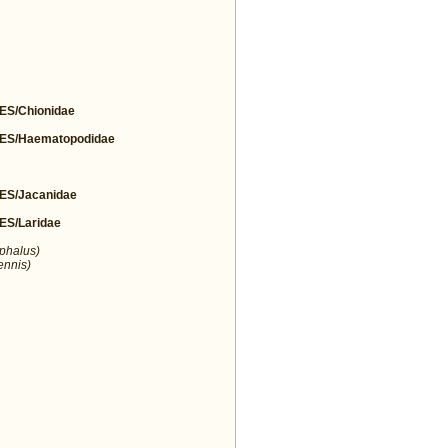
S/Chionidae
S/Haematopodidae
S/Jacanidae
S/Laridae
ephalus)
ennis)