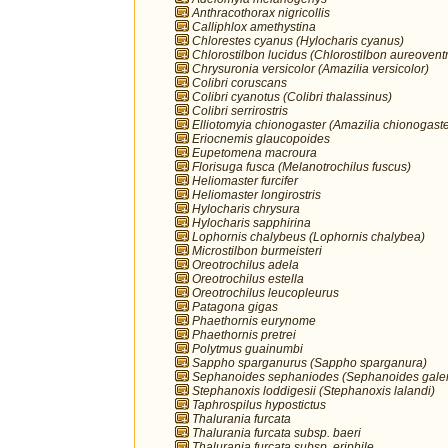
Anthracothorax nigricollis
Calliphlox amethystina
Chlorestes cyanus (Hylocharis cyanus)
Chlorostilbon lucidus (Chlorostilbon aureoventr
Chrysuronia versicolor (Amazilia versicolor)
Colibri coruscans
Colibri cyanotus (Colibri thalassinus)
Colibri serrirostris
Elliotomyia chionogaster (Amazilia chionogaste
Eriocnemis glaucopoides
Eupetomena macroura
Florisuga fusca (Melanotrochilus fuscus)
Heliomaster furcifer
Heliomaster longirostris
Hylocharis chrysura
Hylocharis sapphirina
Lophornis chalybeus (Lophornis chalybea)
Microstilbon burmeisteri
Oreotrochilus adela
Oreotrochilus estella
Oreotrochilus leucopleurus
Patagona gigas
Phaethornis eurynome
Phaethornis pretrei
Polytmus guainumbi
Sappho sparganurus (Sappho sparganura)
Sephanoides sephaniodes (Sephanoides galer
Stephanoxis loddigesii (Stephanoxis lalandi)
Taphrospilus hypostictus
Thalurania furcata
Thalurania furcata subsp. baeri
Thalurania furcata subsp. eriphile