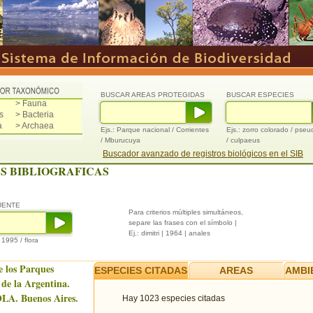
BUSCAR AREAS PROTEGIDAS
BUSCAR ESPECIES
> Fauna
s
> Bacteria
a
> Archaea
Ejs.: Parque nacional / Corrientes
Ejs.: zorro colorado / pse
/ Mburucuya
/ culpaeus
Buscador avanzado de registros biológicos en el SIB
S BIBLIOGRAFICAS
UENTE
Para criterios múltiples simultáneos,
separe las frases con el símbolo |
Ej.: dimitri | 1964 | anales
/ 1995 / flora
e los Parques
ESPECIES CITADAS
AREAS
AMBI
 de la Argentina.
LA. Buenos Aires.
Hay 1023 especies citadas