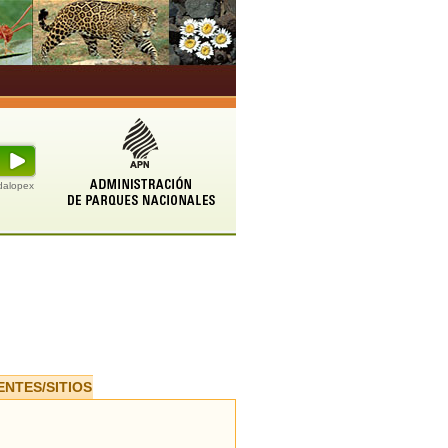
udalopex
ENTES/SITIOS