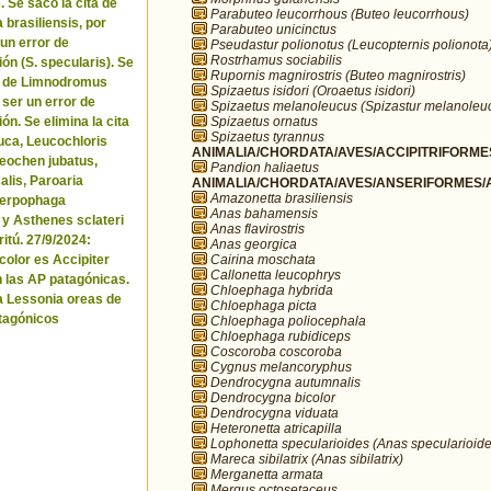
. Se sacó la cita de
Parabuteo leucorrhous (Buteo leucorrhous)
brasiliensis, por
Parabuteo unicinctus
 un error de
Pseudastur polionotus (Leucopternis polionota
Rostrhamus sociabilis
ón (S. specularis). Se
Rupornis magnirostris (Buteo magnirostris)
ta de Limnodromus
Spizaetus isidori (Oroaetus isidori)
 ser un error de
Spizaetus melanoleucus (Spizastur melanoleu
Spizaetus ornatus
ón. Se elimina la cita
Spizaetus tyrannus
uca, Leucochloris
ANIMALIA/CHORDATA/AVES/ACCIPITRIFORMES
 Neochen jubatus,
Pandion haliaetus
lis, Paroaria
ANIMALIA/CHORDATA/AVES/ANSERIFORMES/A
Amazonetta brasiliensis
Serpophaga
Anas bahamensis
 y Asthenes sclateri
Anas flavirostris
itú. 27/9/2024:
Anas georgica
Cairina moschata
icolor es Accipiter
Callonetta leucophrys
n las AP patagónicas.
Chloephaga hybrida
a Lessonia oreas de
Chloephaga picta
tagónicos
Chloephaga poliocephala
Chloephaga rubidiceps
Coscoroba coscoroba
Cygnus melancoryphus
Dendrocygna autumnalis
Dendrocygna bicolor
Dendrocygna viduata
Heteronetta atricapilla
Lophonetta specularioides (Anas specularioide
Mareca sibilatrix (Anas sibilatrix)
Merganetta armata
Mergus octosetaceus