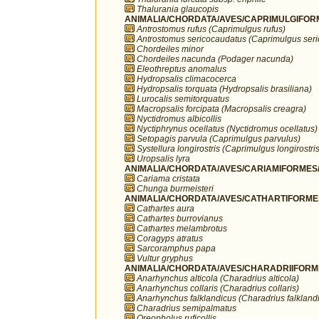
Thalurania glaucopis
ANIMALIA/CHORDATA/AVES/CAPRIMULGIFORM
Antrostomus rufus (Caprimulgus rufus)
Antrostomus sericocaudatus (Caprimulgus ser
Chordeiles minor
Chordeiles nacunda (Podager nacunda)
Eleothreptus anomalus
Hydropsalis climacocerca
Hydropsalis torquata (Hydropsalis brasiliana)
Lurocalis semitorquatus
Macropsalis forcipata (Macropsalis creagra)
Nyctidromus albicollis
Nyctiphrynus ocellatus (Nyctidromus ocellatus)
Setopagis parvula (Caprimulgus parvulus)
Systellura longirostris (Caprimulgus longirostris
Uropsalis lyra
ANIMALIA/CHORDATA/AVES/CARIAMIFORMES/
Cariama cristata
Chunga burmeisteri
ANIMALIA/CHORDATA/AVES/CATHARTIFORMES/
Cathartes aura
Cathartes burrovianus
Cathartes melambrotus
Coragyps atratus
Sarcoramphus papa
Vultur gryphus
ANIMALIA/CHORDATA/AVES/CHARADRIIFORMES
Anarhynchus alticola (Charadrius alticola)
Anarhynchus collaris (Charadrius collaris)
Anarhynchus falklandicus (Charadrius falkland
Charadrius semipalmatus
Oreopholus ruficollis