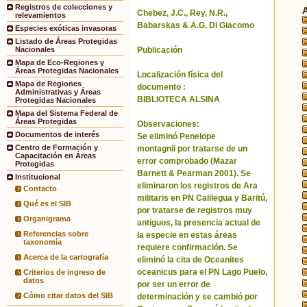
Registros de colecciones y
Chebez, J.C., Rey, N.R.,
relevamientos
Babarskas & A.G. Di Giacomo
Especies exóticas invasoras
Listado de Áreas Protegidas
Publicación
Nacionales
Mapa de Eco-Regiones y
Áreas Protegidas Nacionales
Localización física del
Mapa de Regiones
documento :
Administrativas y Áreas
BIBLIOTECA ALSINA
Protegidas Nacionales
Mapa del Sistema Federal de
Áreas Protegidas
Observaciones:
Documentos de interés
Se eliminó Penelope
Centro de Formación y
montagnii por tratarse de un
Capacitación en Áreas
error comprobado (Mazar
Protegidas
Barnett & Pearman 2001). Se
Institucional
eliminaron los registros de Ara
Contacto
militaris en PN Calilegua y Baritú,
Qué es el SIB
por tratarse de registros muy
Organigrama
antiguos, la presencia actual de
Referencias sobre
la especie en estas áreas
taxonomía
requiere confirmación. Se
Acerca de la cartografía
eliminó la cita de Oceanites
oceanicus para el PN Lago Puelo,
Criterios de ingreso de
datos
por ser un error de
Cómo citar datos del SIB
determinación y se cambió por