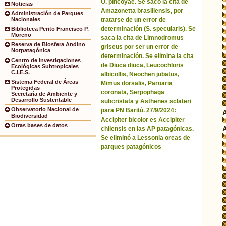
O. pincoyae. Se sacó la cita de
Noticias
Amazonetta brasiliensis, por
Administración de Parques
tratarse de un error de
Nacionales
determinación (S. specularis). Se
Biblioteca Perito Francisco P.
Moreno
saca la cita de Limnodromus
Reserva de Biosfera Andino
griseus por ser un error de
Norpatagónica
determinación. Se elimina la cita
Centro de Investigaciones
de Diuca diuca, Leucochloris
Ecológicas Subtropicales
C.I.E.S.
albicollis, Neochen jubatus,
Sistema Federal de Áreas
Mimus dorsalis, Paroaria
Protegidas
coronata, Serpophaga
Secretaría de Ambiente y
Desarrollo Sustentable
subcristata y Asthenes sclateri
Observatorio Nacional de
para PN Baritú. 27/9/2024:
Biodiversidad
Accipiter bicolor es Accipiter
Otras bases de datos
chilensis en las AP patagónicas.
Se eliminó a Lessonia oreas de
parques patagónicos