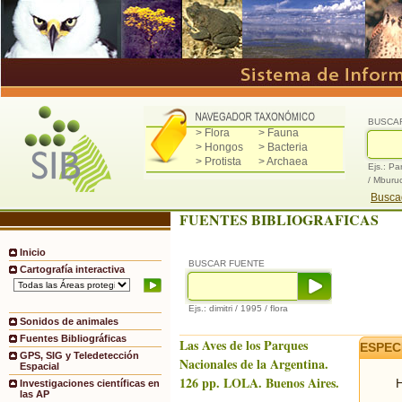
BUSCA
> Flora
> Fauna
> Hongos
> Bacteria
> Protista
> Archaea
Ejs.: Pa
/ Mburu
Buscad
FUENTES BIBLIOGRAFICAS
Inicio
BUSCAR FUENTE
Cartografía interactiva
Ejs.: dimitri / 1995 / flora
Sonidos de animales
Fuentes Bibliográficas
Las Aves de los Parques
ESPEC
GPS, SIG y Teledetección
Nacionales de la Argentina.
Espacial
126 pp. LOLA. Buenos Aires.
H
Investigaciones científicas en
las AP