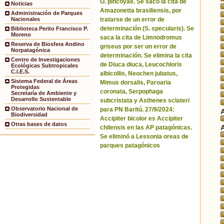
O. pincoyae. Se sacó la cita de
Noticias
Amazonetta brasiliensis, por
Administración de Parques
tratarse de un error de
Nacionales
determinación (S. specularis). Se
Biblioteca Perito Francisco P.
Moreno
saca la cita de Limnodromus
Reserva de Biosfera Andino
griseus por ser un error de
Norpatagónica
determinación. Se elimina la cita
Centro de Investigaciones
de Diuca diuca, Leucochloris
Ecológicas Subtropicales
C.I.E.S.
albicollis, Neochen jubatus,
Sistema Federal de Áreas
Mimus dorsalis, Paroaria
Protegidas
coronata, Serpophaga
Secretaría de Ambiente y
Desarrollo Sustentable
subcristata y Asthenes sclateri
Observatorio Nacional de
para PN Baritú. 27/9/2024:
Biodiversidad
Accipiter bicolor es Accipiter
Otras bases de datos
chilensis en las AP patagónicas.
Se eliminó a Lessonia oreas de
parques patagónicos