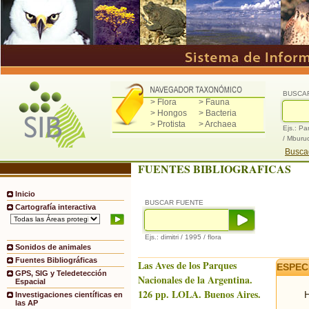
BUSCA
> Flora
> Fauna
> Hongos
> Bacteria
> Protista
> Archaea
Ejs.: Pa
/ Mburu
Buscad
FUENTES BIBLIOGRAFICAS
Inicio
BUSCAR FUENTE
Cartografía interactiva
Ejs.: dimitri / 1995 / flora
Sonidos de animales
Fuentes Bibliográficas
Las Aves de los Parques
ESPEC
GPS, SIG y Teledetección
Nacionales de la Argentina.
Espacial
126 pp. LOLA. Buenos Aires.
H
Investigaciones científicas en
las AP