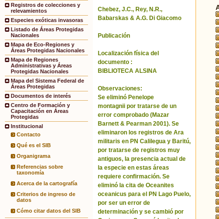
Registros de colecciones y
Chebez, J.C., Rey, N.R.,
relevamientos
Babarskas & A.G. Di Giacomo
Especies exóticas invasoras
Listado de Áreas Protegidas
Publicación
Nacionales
Mapa de Eco-Regiones y
Áreas Protegidas Nacionales
Localización física del
Mapa de Regiones
documento :
Administrativas y Áreas
BIBLIOTECA ALSINA
Protegidas Nacionales
Mapa del Sistema Federal de
Áreas Protegidas
Observaciones:
Documentos de interés
Se eliminó Penelope
Centro de Formación y
montagnii por tratarse de un
Capacitación en Áreas
error comprobado (Mazar
Protegidas
Barnett & Pearman 2001). Se
Institucional
eliminaron los registros de Ara
Contacto
militaris en PN Calilegua y Baritú,
Qué es el SIB
por tratarse de registros muy
Organigrama
antiguos, la presencia actual de
Referencias sobre
la especie en estas áreas
taxonomía
requiere confirmación. Se
Acerca de la cartografía
eliminó la cita de Oceanites
oceanicus para el PN Lago Puelo,
Criterios de ingreso de
datos
por ser un error de
Cómo citar datos del SIB
determinación y se cambió por