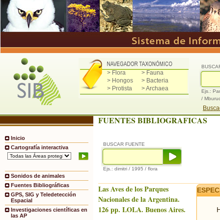
BUSCA
> Flora
> Fauna
> Hongos
> Bacteria
> Protista
> Archaea
Ejs.: Pa
/ Mburu
Buscad
FUENTES BIBLIOGRAFICAS
Inicio
BUSCAR FUENTE
Cartografía interactiva
Ejs.: dimitri / 1995 / flora
Sonidos de animales
Fuentes Bibliográficas
Las Aves de los Parques
ESPEC
GPS, SIG y Teledetección
Nacionales de la Argentina.
Espacial
126 pp. LOLA. Buenos Aires.
H
Investigaciones científicas en
las AP