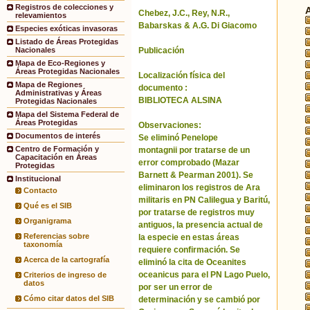
Registros de colecciones y
Chebez, J.C., Rey, N.R.,
relevamientos
Babarskas & A.G. Di Giacomo
Especies exóticas invasoras
Listado de Áreas Protegidas
Publicación
Nacionales
Mapa de Eco-Regiones y
Áreas Protegidas Nacionales
Localización física del
Mapa de Regiones
documento :
Administrativas y Áreas
BIBLIOTECA ALSINA
Protegidas Nacionales
Mapa del Sistema Federal de
Áreas Protegidas
Observaciones:
Documentos de interés
Se eliminó Penelope
Centro de Formación y
montagnii por tratarse de un
Capacitación en Áreas
error comprobado (Mazar
Protegidas
Barnett & Pearman 2001). Se
Institucional
eliminaron los registros de Ara
Contacto
militaris en PN Calilegua y Baritú,
Qué es el SIB
por tratarse de registros muy
Organigrama
antiguos, la presencia actual de
Referencias sobre
la especie en estas áreas
taxonomía
requiere confirmación. Se
Acerca de la cartografía
eliminó la cita de Oceanites
oceanicus para el PN Lago Puelo,
Criterios de ingreso de
datos
por ser un error de
Cómo citar datos del SIB
determinación y se cambió por