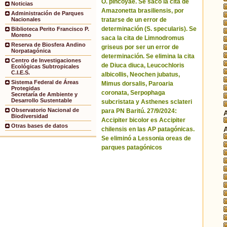
O. pincoyae. Se sacó la cita de
Noticias
Amazonetta brasiliensis, por
Administración de Parques
tratarse de un error de
Nacionales
determinación (S. specularis). Se
Biblioteca Perito Francisco P.
Moreno
saca la cita de Limnodromus
Reserva de Biosfera Andino
griseus por ser un error de
Norpatagónica
determinación. Se elimina la cita
Centro de Investigaciones
de Diuca diuca, Leucochloris
Ecológicas Subtropicales
C.I.E.S.
albicollis, Neochen jubatus,
Sistema Federal de Áreas
Mimus dorsalis, Paroaria
Protegidas
coronata, Serpophaga
Secretaría de Ambiente y
Desarrollo Sustentable
subcristata y Asthenes sclateri
Observatorio Nacional de
para PN Baritú. 27/9/2024:
Biodiversidad
Accipiter bicolor es Accipiter
Otras bases de datos
chilensis en las AP patagónicas.
Se eliminó a Lessonia oreas de
parques patagónicos